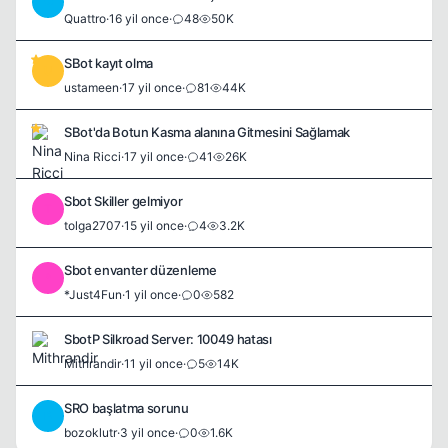
Q
Quattro
·
16 yil once
·
48
50K
SBot kayıt olma
U
ustameen
·
17 yil once
·
81
44K
SBot'da Botun Kasma alanına Gitmesini Sağlamak
Nina Ricci
·
17 yil once
·
41
26K
Sbot Skiller gelmiyor
T
tolga2707
·
15 yil once
·
4
3.2K
Sbot envanter düzenleme
*
*Just4Fun
·
1 yil once
·
0
582
SbotP Silkroad Server: 10049 hatası
Mithrandir
·
11 yil once
·
5
14K
SRO başlatma sorunu
B
bozoklutr
·
3 yil once
·
0
1.6K