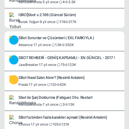
RanstaMonsta
·
5 yil once
·
4
3.5K
ISRO|Sbot v.2.166 (Güncel Sürüm)
Burak Yoğun
·
9 yil once
·
119
217K
SBot Sorunlar ve Çözümleri ( EXL FARKIYLA )
A
Absence
·
17 yil once
·
1.5K
350K
SBOT REHBERİ - GENİŞ KAPSAMLI - EN GÜNCEL - 2017 !
J
JawBreaker
·
17 yil once
·
75
123K
SBot Nasıl Satın Alınır? [Resimli Anlatım]
P
Prada
·
17 yil once
·
120
62K
Sbot ile Şarj Doldurma (Fatigue) Oto. Restart
RanstaMonsta
·
7 yil once
·
3
13K
SBot'ta birden fazla karakter açmak! [Resimli Anlatım]
Chorus
·
17 yil once
·
155
121K