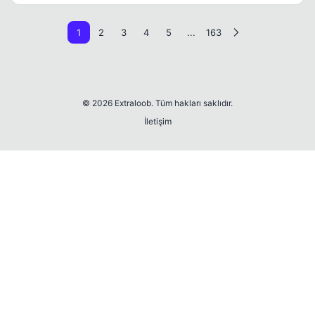
1
2
3
4
5
...
163
© 2026 Extraloob. Tüm hakları saklıdır.
İletişim