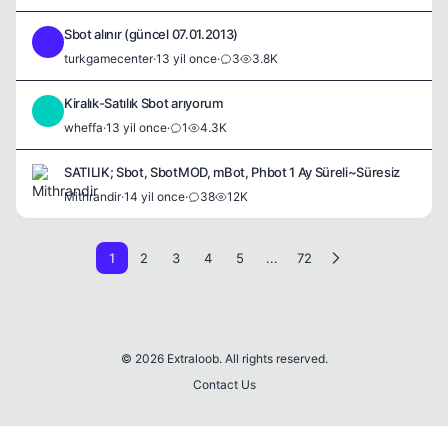
Sbot alınır (güncel 07.01.2013)
T
turkgamecenter
·
13 yil once
·
3
3.8K
Kiralık-Satılık Sbot arıyorum
W
wheffa
·
13 yil once
·
1
4.3K
SATILIK; Sbot, SbotMOD, mBot, Phbot 1 Ay Süreli~Süresiz
Mithrandir
·
14 yil once
·
38
12K
1
2
3
4
5
...
72
© 2026 Extraloob. All rights reserved.
Contact Us