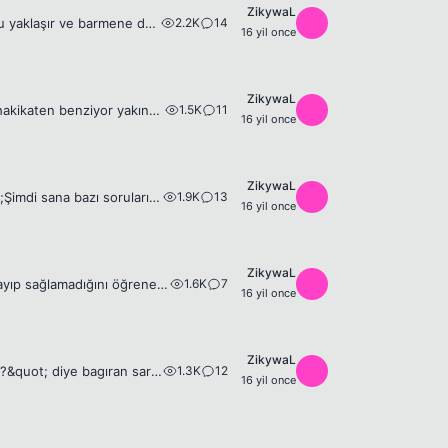
ZikywaL
2.2K
14
Z
Amerika'da küçük bir kasabada tenha bir pub.. Hayli çarpıcı bir sarışın bara doğru yaklaşır ve barmene doğru eğilir.. Barmen hemen karşılık verir, o da eğilir barın üzerinden sarışına doğru.. Sarışın...
16 yil once
ZikywaL
1.5K
11
Z
http://www.facebook.com/video/video.php?v=111836498861449 😆 😆 Spoiler hakikaten benziyor yakından da gördüm tıpkısının aynısı 😆
16 yil once
ZikywaL
1.9K
13
Z
Adamın biri iş müracaatına gitmiş. Bir grubun önünde görüşmeye almışlar. &quot;Şimdi sana bazı sorularımız olacak bakalım bilebilecek misin?&quot; demişler; adam da &quot;sorun&quot; demiş. &quot;Yol...
16 yil once
ZikywaL
1.6K
7
Z
Beginner Premium ile ilgili tüm topicleri inceledik ama oyuna girişte kolaylık sağlayıp sağlamadığını öğrenemedik bir türlü yazmıyor hiç bir yerde.. Beginner Premium kullanan bir arkadaş varsa oyuna g...
16 yil once
ZikywaL
1.3K
12
Z
Kaza mahalinde elinde cep telefonuyla koşturup &quot;112′nin numarasi neydiiiii?&quot; diye bagıran sarışına, ——————————————– Birbirlerine ana avrat küfür eden iki kişinin arasına girip ikisine de bi...
16 yil once