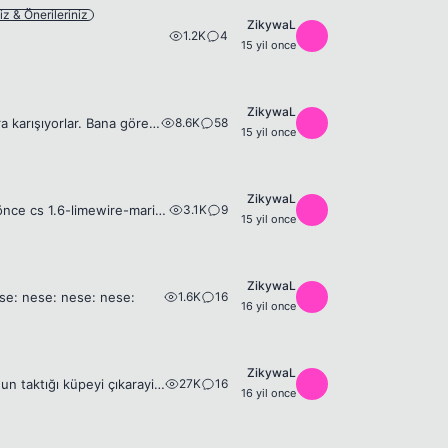
niz & Önerileriniz
ZikywaL
1.2K
4
Z
15 yil once
ZikywaL
8.6K
58
Z
Bildiğiniz gibi okullar açılıyor. Lise 3e gidicem bu sene hala lise olduğu için saçlara karışıyorlar. Bana göre saçımdan çok memnunum ama kurallar mecbur kestiricez. Bu yakın zamandaki halim. Spoiler...
15 yil once
ZikywaL
3.1K
9
Z
1 hafta önce format attım. Nolduysa ondan sonra oldu. Sanırım yanlış attım. Az önce cs 1.6-limewire-mario 😁 gibi şeyleri indirdim. Spoiler - Resim Silinmiş. setup dosyalarının görünümü böyle. Sağdak...
15 yil once
ZikywaL
1.6K
16
Z
ese: nese: nese: nese:
16 yil once
ZikywaL
27K
16
Z
Arkadaşlar C.tesi itibariyle kulağı deliklerden Mert oldum 😆 Bu sabah kuyumcunun taktığı küpeyi çıkarayim dedim kendi başıma çıkaramadım. Anneme çıkarttırdım. Çıkarken acayip bi ağrısı oldu. Üstüne ...
16 yil once