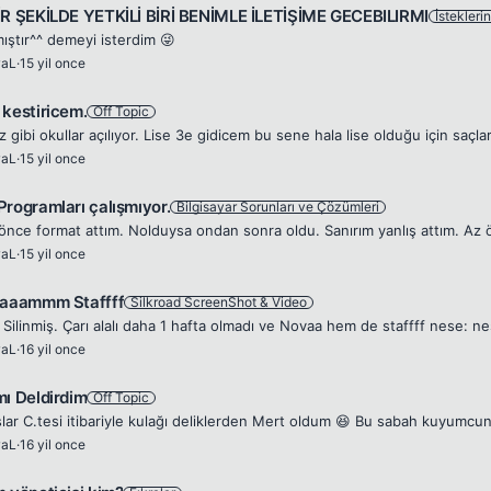
İR ŞEKİLDE YETKİLİ BİRİ BENİMLE İLETİŞİME GECEBILIRMI
İstekleri
mıştır^^ demeyi isterdim 😜
waL
·
15 yil once
 kestiricem.
Off Topic
waL
·
15 yil once
Programları çalışmıyor.
Bilgisayar Sorunları ve Çözümleri
waL
·
15 yil once
vaaammm Staffff
Silkroad ScreenShot & Video
 Silinmiş. Çarı alalı daha 1 hafta olmadı ve Novaa hem de staffff nese: n
waL
·
16 yil once
mı Deldirdim
Off Topic
waL
·
16 yil once