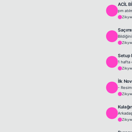
ACİL B
Z
pm atıl
Ziky
Z
Saçımı
Z
Ziky
Z
Setup 
Z
Ziky
Z
İlk No
Z
- Resim
Ziky
Z
Kulağı
Z
Ziky
Z