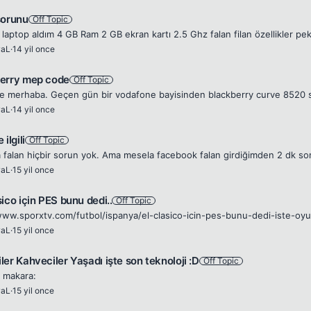
sorunu
Off Topic
waL
·
14 yil once
erry mep code
Off Topic
waL
·
14 yil once
ilgili
Off Topic
waL
·
15 yil once
ico için PES bunu dedi..
Off Topic
waL
·
15 yil once
er Kahveciler Yaşadı işte son teknoloji :D
Off Topic
 makara:
waL
·
15 yil once