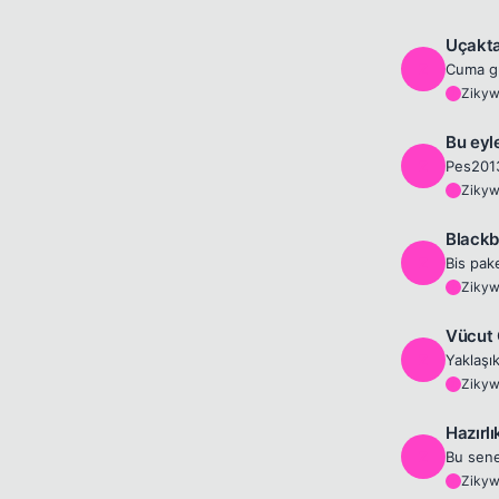
Uçakta
Z
Ziky
Z
Bu eyle
Z
Ziky
Z
Blackb
Z
Ziky
Z
Vücut 
Z
Ziky
Z
Hazırl
Z
Ziky
Z