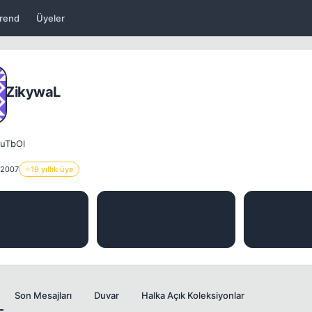
rend
Üyeler
ZikywaL
uTbOl
 2007
⭐
19 yıllık üye
J
KONU
BEĞENILER
0
0
Son Mesajları
Duvar
Halka Açık Koleksiyonlar