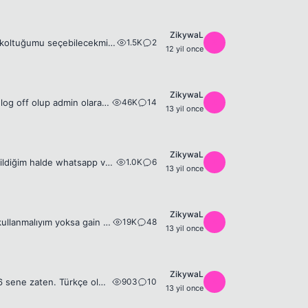
ZikywaL
1.5K
2
Z
Cuma günü İstanbul'a uçacağım. Pek uçak bilgim yok 3. olucak bu. 1 saat içinde koltuğumu seçebilecekmişim. Hangi koltuğu önerirsiniz? Hangi sıraya kanat denk gelmez dışarısı güzel gözükür?
12 yil once
ZikywaL
46K
14
Z
Pes2013 indirdim. Crack yapmaya çalıştığımda bu hatayı veriyor. Biraz araştırdım log off olup admin olarak girin diyor ama zaten tek kullanıcı var pcde. Ne yapmam gerek bilgisi olan var mı
13 yil once
ZikywaL
1.0K
6
Z
Bis paketimin günü bitti yenilemedim daha. Wifi ile twitter uygulamasını kullanabildiğim halde whatsapp vb programları kullanamıyorum şu an. Sebebi nedir nasıl çözerim?
13 yil once
ZikywaL
19K
48
Z
Yaklaşık 2 aydır düzenli spor yapıyorum. Boyum 1.80 kilom 65. Protein tozu mu kullanmalıyım yoksa gain fast ürünlerinden mi kullanmalıyım?
13 yil once
ZikywaL
903
10
Z
Bu sene Gaziantep Tıp Fakültesi Türkçe Tıp'ı kazandım. Biliyorsunuz kalmazsak 6 sene zaten. Türkçe olmasına rağmen bir de hazırlık koymuşlar. Muafiyet sınavı girdiğim en zor ingilizce sınavıydı şuana ...
13 yil once