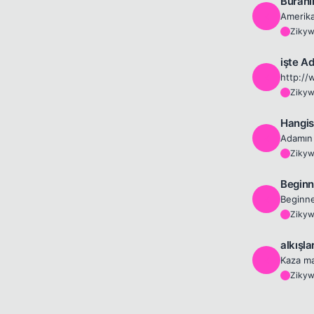
Buranı
Z
Ziky
Z
işte A
Z
Ziky
Z
Hangis
Z
Ziky
Z
Beginn
Z
Ziky
Z
alkışla
Z
Ziky
Z