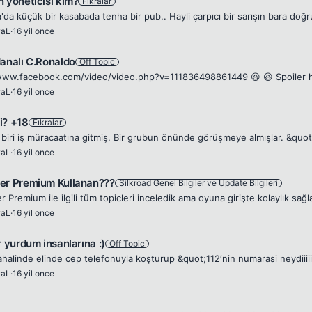
n yöneticisi kim?
Fıkralar
waL
·
16 yil once
danalı C.Ronaldo
Off Topic
waL
·
16 yil once
i? +18
Fıkralar
waL
·
16 yil once
er Premium Kullanan???
Silkroad Genel Bilgiler ve Update Bilgileri
waL
·
16 yil once
r yurdum insanlarına :)
Off Topic
waL
·
16 yil once