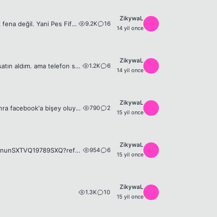
ZikywaL
9.2K
16
Z
Yeni bir laptop aldım 4 GB Ram 2 GB ekran kartı 2.5 Ghz falan filan özellikler pek fena değil. Yani Pes Fifa 12 kasmaması lazım ama çok kötü kasıyor oyunlar. Biraz araştırdım 64bitte kasar dediler 32b...
14 yil once
ZikywaL
1.2K
6
Z
öncelikle merhaba. Geçen gün bir vodafone bayisinden blackberry curve 8520 satın aldım. ama telefon sadece vodafone hatları kabul ediyor. Turkcell hattımı kullanmak için mep code'a ihtiyacım var. Voda...
14 yil once
ZikywaL
790
2
Z
Hızımda falan hiçbir sorun yok. Ama mesela facebook falan girdiğimden 2 dk sonra facebook'a bişey oluyor ve bağlantı kopuyor facebookla. Tek çözüm çerezlerden silmek. Ancak yine 2 dk sonra bağlantı ko...
15 yil once
ZikywaL
954
6
Z
http://www.sporxtv.com/futbol/ispanya/el-clasico-icin-pes-bunu-dedi-iste-oyununSXTVQ19789SXQ?ref=VDGEI1 olacağı bu 😈 😆 🍿
15 yil once
ZikywaL
1.3K
10
Z
15 yil once