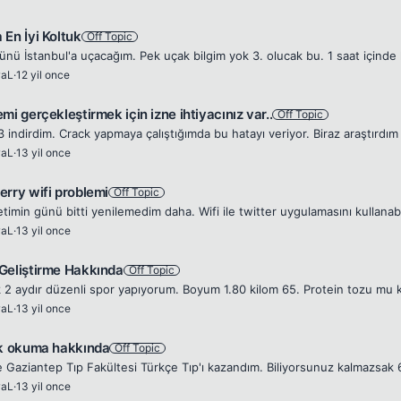
 En İyi Koltuk
Off Topic
waL
·
12 yil once
mi gerçekleştirmek için izne ihtiyacınız var..
Off Topic
waL
·
13 yil once
erry wifi problemi
Off Topic
waL
·
13 yil once
Geliştirme Hakkında
Off Topic
waL
·
13 yil once
ık okuma hakkında
Off Topic
waL
·
13 yil once