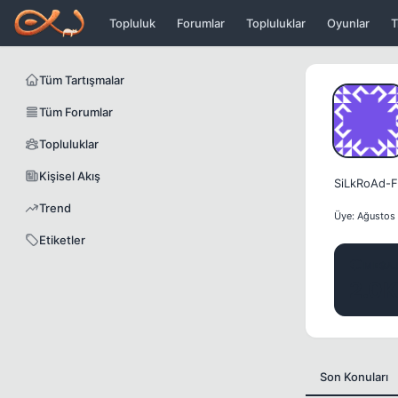
Icerige atla
Topluluk
Forumlar
Topluluklar
Oyunlar
T
Tüm Tartışmalar
Tüm Forumlar
Topluluklar
Kişisel Akış
SiLkRoAd-F
Trend
Üye: Ağustos
Etiketler
MESA
2.0K
Son Konuları