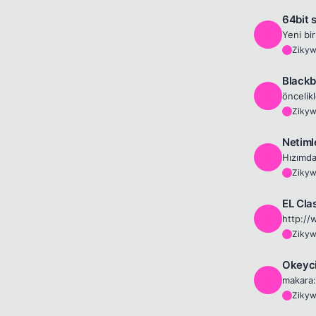
64bit 
Z
Ziky
Z
Blackb
Z
Ziky
Z
Netimle 
Z
Ziky
Z
EL Clas
Z
Ziky
Z
Okeycil
Z
makara:
Ziky
Z