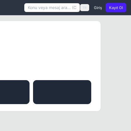
Giriş
Kayıt Ol
TR
İTIBAR
36