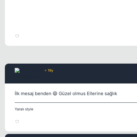
CezaAlp
⭐ 19y
17 yil once
İlk mesaj benden 😄 Güzel olmus Ellerine sağlık
Yaralı style