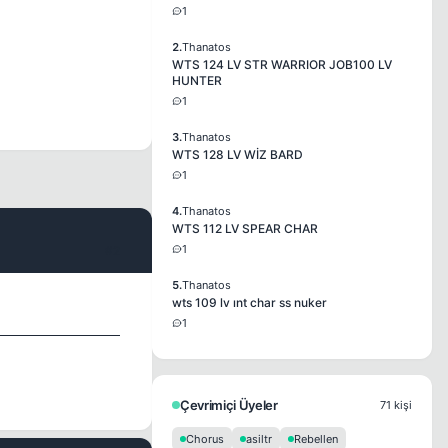
1
2.
Thanatos
WTS 124 LV STR WARRIOR JOB100 LV
HUNTER
1
3.
Thanatos
WTS 128 LV WİZ BARD
1
4.
Thanatos
WTS 112 LV SPEAR CHAR
1
#2
5.
Thanatos
wts 109 lv ınt char ss nuker
1
Çevrimiçi Üyeler
71 kişi
Chorus
asiltr
Rebellen