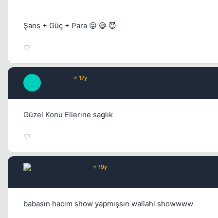
Şans + Güç + Para 😜 😄 😈
Prophecy
⭐ 17y
P
17 yil once
Güzel Konu Ellerıne saglık
Chorus
Yönetici
⭐ 19y
17 yil once
babasın hacım show yapmışsın wallahi showwww