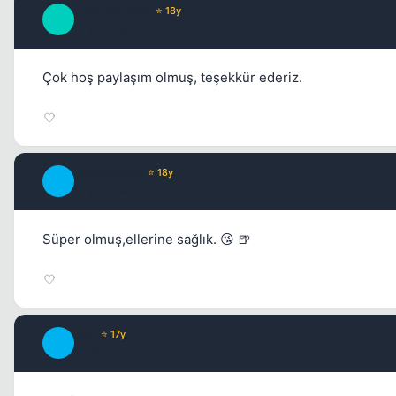
AnatoliaFire1
⭐ 18y
A
17 yil once
Çok hoş paylaşım olmuş, teşekkür ederiz.
JawBreaker
⭐ 18y
J
17 yil once
Süper olmuş,ellerine sağlık. 😘 🍺
JbS
⭐ 17y
J
17 yil once