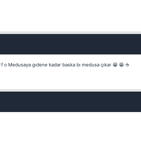
 Sırf o Medusaya gıdene kadar baska bı medusa çıkar 😁 😁 ☕