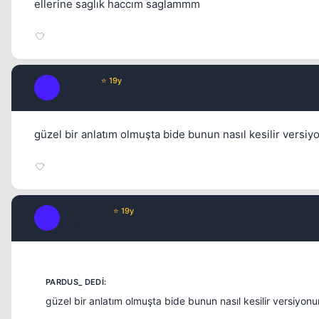
ellerine saglık haccım saglammm
ParduS_
⭐ 19y
P
17 yil once
güzel bir anlatım olmuşta bide bunun nasıl kesilir versiy
Black Rain
⭐ 19y
B
17 yil once
güzel bir anlatım olmuşta bide bunun nasıl kesilir versiyonu