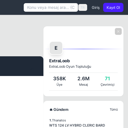
Giriş
Kayıt Ol
TR
E
ExtraLoob
ExtraLoob Oyun Topluluğu
#1
358K
2.6M
71
Üye
Mesaj
Çevrimiçi
🔥 Gündem
Tümü
1.
Thanatos
WTS 124 LV HYBRD CLERIC BARD