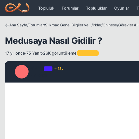
Icerige atla
Topluluk
Forumlar
Topluluklar
Oyunlar
T
Ana Sayfa
/
Forumlar
/
Silkroad Genel Bilgiler ve Update Bilgileri
/
Irklar
/
Chinese
/
Görevler & H
Medusaya Nasıl Gidilir ?
17 yil once
·
75 Yanıt
·
26K görüntüleme
Sabitlenen
Milano
OP
⭐ 18y
M
17 yil once