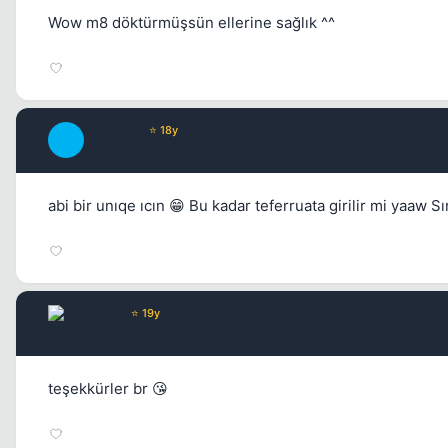
Wow m8 döktürmüşsün ellerine sağlık ^^
PHR34|<
⭐ 18y
P
17 yil once
abi bir unıqe ıcın 😁 Bu kadar teferruata girilir mi yaaw
Windy
⭐ 19y
17 yil once
teşekkürler br 😘