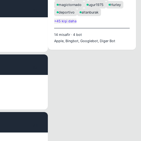
magictornado
ugur1975
Hurley
#3
deportivo
altanburak
+45 kişi daha
14
misafir
·
4
bot
Apple, Bingbot, Googlebot, Diger Bot
#4
#5