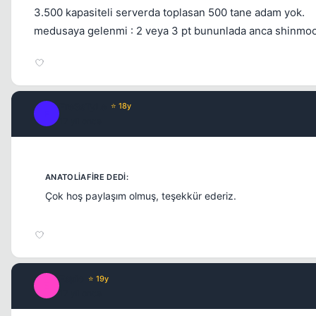
3.500 kapasiteli serverda toplasan 500 tane adam yok.
medusaya gelenmi : 2 veya 3 pt bununlada anca shinmoo 
Fre3sTyLe
⭐ 18y
F
17 yil once
Çok hoş paylaşım olmuş, teşekkür ederiz.
Espio
⭐ 19y
E
17 yil once