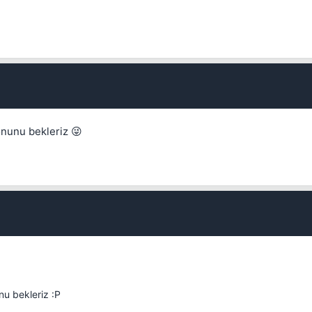
Kapat
onunu bekleriz 😜
Kapat
nu bekleriz :P