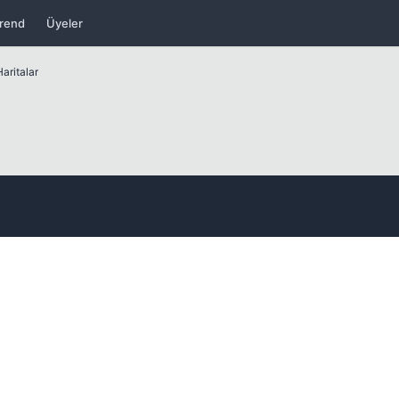
Kapat
rend
Üyeler
aritalar
Kapat
Kapat