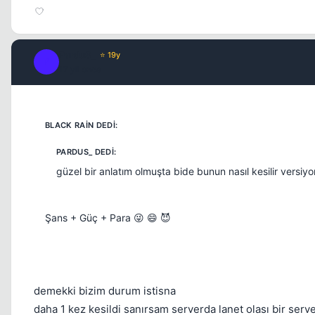
ParduS_
⭐ 19y
P
17 yil once
güzel bir anlatım olmuşta bide bunun nasıl kesilir versiy
Şans + Güç + Para 😜 😄 😈
demekki bizim durum istisna
daha 1 kez kesildi sanırsam serverda lanet olası bir s