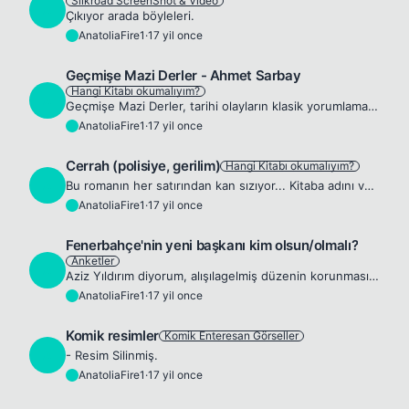
Silkroad ScreenShot & Video
A
Çıkıyor arada böyleleri.
AnatoliaFire1
·
17 yil once
A
Geçmişe Mazi Derler - Ahmet Sarbay
Hangi Kitabı okumalıyım?
A
Geçmişe Mazi Derler, tarihi olayların klasik yorumlamaların ötesinde ele alındığı bîr kitap. Ahmet Sarbay, daha önceden işlenmiş bulunan konuları bile, tarih okuma duygusu köreltilmiş insanlara şevk ...
AnatoliaFire1
·
17 yil once
A
Cerrah (polisiye, gerilim)
Hangi Kitabı okumalıyım?
A
Bu romanın her satırından kan sızıyor... Kitaba adını veren, planlı ve kanlı katil Cerrah gerilimi her an ayakta tutuyor. Dr. Catherine Cordell Savannah’da seri cinayetler işleyen bir katilin vahşi s...
AnatoliaFire1
·
17 yil once
A
Fenerbahçe'nin yeni başkanı kim olsun/olmalı?
Anketler
A
Aziz Yıldırım diyorum, alışılagelmiş düzenin korunmasını istemem ve Kalkavan'ı pek tanımamam dolayısıyla. 😜
AnatoliaFire1
·
17 yil once
A
Komik resimler
Komik Enteresan Görseller
A
- Resim Silinmiş.
AnatoliaFire1
·
17 yil once
A