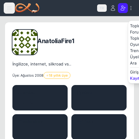
Icerige atla
TR
Topl
Foru
Topl
AnatoliaFire1
Oyun
Tren
Üyel
Ara
İngilizce, internet, silkroad vs..
Giriş
Üye: Ağustos 2008
⭐
18 yıllık üye
Kayı
MESAJ
KONU
4.1K
0
BEĞENILER
İTIBAR
0
0