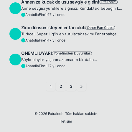
Annenize kucak dolusu sevgiyle gidin!
Off Topic
A
Anne sevgisi yüreklere sığmaz. Kundaktaki bebeğin kokusuyla hissettiği anne şefkatinden hiçbir evlat mahrum kalmaya dayanamaz. Mayıs ayının ikinci pazarı yine geldi çattı. Sevginin, fedakârlığın ve s...
AnatoliaFire1
·
17 yil once
A
Zico dönsün isteyenler fan club
Other Fan Clubs
A
Turkcell Super Lig'in en tutulacak takımı Fenerbahçemizin Aragones gibi bi belanın elinden kurtulması için böyle bir fan club açtık. Aragones'in yerine muhteşem antrenör Zico 'nun dönmesini isteyenle...
AnatoliaFire1
·
17 yil once
A
ÖNEMLİ UYARI
Yönetimden Duyurular
A
Böyle olaylar yaşanmaz umarım bir daha...
AnatoliaFire1
·
17 yil once
A
1
2
3
»
© 2026 Extraloob. Tüm hakları saklıdır.
İletişim