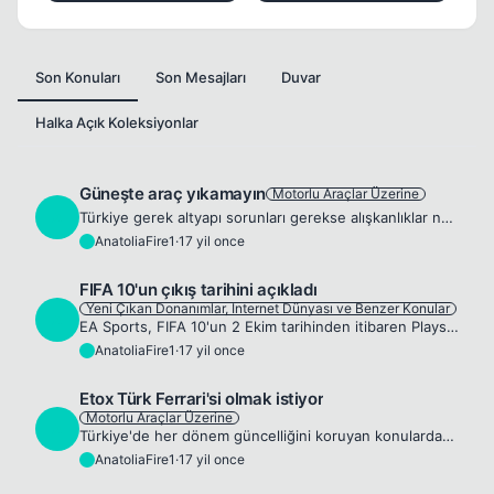
Son Konuları
Son Mesajları
Duvar
Halka Açık Koleksiyonlar
Güneşte araç yıkamayın
Motorlu Araçlar Üzerine
A
Türkiye gerek altyapı sorunları gerekse alışkanlıklar nedeniyle otomobillerin çok temiz gezmediği ülkeler arasında. Ancak son yıllarda kadınların trafiğe daha çok çıkması ve farklı yıkama yöntemlerin...
AnatoliaFire1
·
17 yil once
A
FIFA 10'un çıkış tarihini açıkladı
Yeni Çıkan Donanımlar, Internet Dünyası ve Benzer Konular
A
EA Sports, FIFA 10'un 2 Ekim tarihinden itibaren Playstation 3 bilgisayar eğlence sistemi, Wii ev video oyunu sistemi, PC, Playstation 2 bilgisayar eğlence sistemi, Nintendo DS ve PSP (Playstation Po...
AnatoliaFire1
·
17 yil once
A
Etox Türk Ferrari'si olmak istiyor
Motorlu Araçlar Üzerine
A
Türkiye'de her dönem güncelliğini koruyan konulardan biridir &quot;Neden kendi otomobil markamızı oluşturamadığımız.&quot; Çünkü, otomobillerle tanışan her genç neslin aklına ister istemez takılan bi...
AnatoliaFire1
·
17 yil once
A