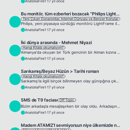
AnatoliaFire1
·
17 yil once
A
Bu monitör, tüm ezberleri bozacak "Philips LightFrame"
Yeni Çıkan Donanımlar, Internet Dünyası ve Benzer Konular
A
Philips, yeni piyasaya sürdüğü monitörü LightFrame ile devrim yapmaya hazırlanıyor. 22 inçlik bu parlak piyano beyaz yüzeyli monitör, modern ve lüks görünümü ile her tür çağdaş mekana uyum sağlayacak...
AnatoliaFire1
·
17 yil once
A
İki dünya arasında - Mehmet Niyazi
Hangi Kitabı okumalıyım?
A
Almanya'da okuyan bir Türk gencinin bir Alman kızına aşkının hikâyesidir. Gurbet insanın kendisiyle boy ölçüştüğü yerdir. Aşk ise orada bir başkadır. Yalnız olan insanın bütün ümitleri o sihirli iliş...
AnatoliaFire1
·
17 yil once
A
Sarıkamış/Beyaz Hüzün > Tarihi roman
Hangi Kitabı okumalıyım?
A
Sarıkamış'la ilgili birçok bilinmeyen olay günışığına çıkarıyor... Harekât öncesi göz ardı edilen raporlar...31. ve 32. Tümen' in birbirleriyle çarpışması... Rus Çarı II. Nikolas'ın emir verildiği iç...
AnatoliaFire1
·
17 yil once
A
SMS de T9 faciası
Off Topic
A
Bizim arkadaşla mesajlaşırken bir olay oldu. Arkadaşın sevgilisisin adı büşra. Memleketi bursa. Bu büşra bizim arkadaşın yanına, Kocaeli'ye gelmişti ve Bursa'ya geri dönecekti. Arkadaşla mesajlaşırke...
AnatoliaFire1
·
17 yil once
A
Madem ATAMIZ'I sevmiyorsun niye ülkemizde niye duruyosun