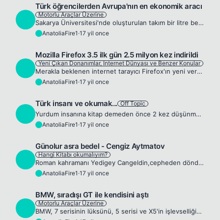
Türk öğrencilerden Avrupa'nın en ekonomik aracı
Motorlu Araçlar Üzerine
A
Sakarya Üniversitesi'nde oluşturulan takım bir litre benzinle 568 km gidebilen hidrojen yakıtlı araç geliştirdi. Öğrenciler, Uluslararası Çevreci Araç yarışmasında Avustralya'daki 3000 km'lik parkuru...
AnatoliaFire1
·
17 yil once
A
Mozilla Firefox 3.5 ilk gün 2.5 milyon kez indirildi
Yeni Çıkan Donanımlar, Internet Dünyası ve Benzer Konular
A
Merakla beklenen internet tarayıcı Firefox'ın yeni versiyonu olan Firefox 3.5 dün gece sorunsuz bir şekilde start aldı. Eski versiyonundan daha hızlı ve daha kapasiteli yeni versiyon piyasaya sürüldü...
AnatoliaFire1
·
17 yil once
A
Türk insanı ve okumak...
Off Topic
A
Yurdum insanına kitap demeden önce 2 kez düşünmek gerekir. Türk insanı kitap okumaz, çünkü fırsat bulamaz. Her zaman kitap okumaktan daha önemli yapacak işleri vardır. Kitap, Türk insanı için vazgeçi...
AnatoliaFire1
·
17 yil once
A
Günolur asra bedel - Cengiz Aytmatov
Hangi Kitabı okumalıyım?
A
Roman kahramanı Yedigey Cangeldin,cepheden döndükten sonra,Kazak bozkırlarında küçük bir aktarma istasyonunda çalışmaya başlar.burada tanık olduğu ve uzak geçmişine çağrışım yapan olaylar,gerçekte bi...
AnatoliaFire1
·
17 yil once
A
BMW, sıradışı GT ile kendisini aştı
Motorlu Araçlar Üzerine
A
BMW, 7 serisinin lüksünü, 5 serisi ve X5'in işlevselliğini bu modelde bir araya getirdi ortaya BMW GT yani Gran Turismo ortaya çıktı. İlk olarak Mart ayında Cenevre'de tanıtılan ve geçtiğimiz günlerd...