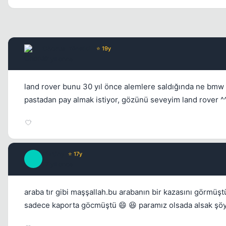
Chorus
Yönetici
⭐ 19y
17 yil once
land rover bunu 30 yıl önce alemlere saldığında ne bmw x
pastadan pay almak istiyor, gözünü seveyim land rover ^
Platiny
⭐ 17y
P
17 yil once
araba tır gibi maşşallah.bu arabanın bir kazasını görmüş
sadece kaporta göcmüştü 😄 😆 paramız olsada alsak şöyl