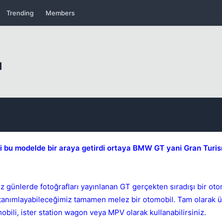
Trending
Members
ı
Kapat
ğini bu modelde bir araya getirdi ortaya BMW GT yani Gran Turis
iz günlerde fotoğrafları yayınlanan GT gerçekten sıradışı bir ot
 tanımlayabileceğimiz tamamen melez bir otomobil. Tam olarak üç
Kapat
bili, ister station wagon veya MPV olarak kullanabilirsiniz.