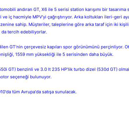
mobili andıran GT, X6 ile 5 serisi station karışımı bir tasarıma 
i ve iç hacmiyle MPV'yi çağrıştırıyor. Arka koltukları ileri-geri a
ine sahip. Müşteriler, taleplerine göre arka taraf için iki kişili
da tercih edebiliyorlar.
ilen GT'nin çerçevesiz kapıları spor görünümünü perçinliyor. Ot
Kapat
şliği, 1559 mm yüksekliği ile 5 serisinden daha büyük.
550i GT) benzinli ve 3.0 lt 235 HP'lik turbo dizel (530d GT) olma
otor seçeneği bulunuyor.
0'da tüm Avrupa'da satışa sunulacak.