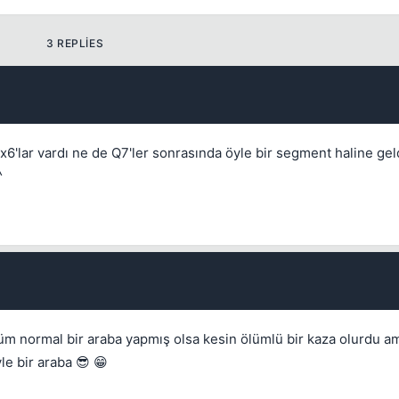
3 REPLIES
💎
Your current reputation
-
6'lar vardı ne de Q7'ler sonrasında öyle bir segment haline gel
^
Bounty amount
Permanent
1 days
3 days
7 days
Between 1 and 5000 reputation points
30 days
Also delete this user's recent content
Duration
Check to quickly clean up a spam account.
Cancel
Cancel
Delete Thread
Cancel
Move Thread
tüm normal bir araba yapmış olsa kesin ölümlü bir kaza olurdu 
Cancel
Place Bounty
e bir araba 😎 😁