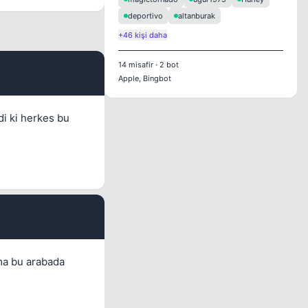
deportivo
altanburak
+46 kişi daha
14
misafir
·
2
bot
Apple, Bingbot
#2
di ki herkes bu
#3
ama bu arabada