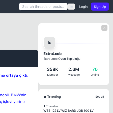
Login
Sign Up
TR
E
ExtraLoob
ExtraLoob Oyun Topluluğu
#1
358K
2.6M
70
mo ortaya çıktı.
Member
Message
Online
omobil. BMW'nin
🔥 Trending
See all
 işlevi yerine
1.
Thanatos
WTS 122 LV WİZ BARD JOB 100 LV