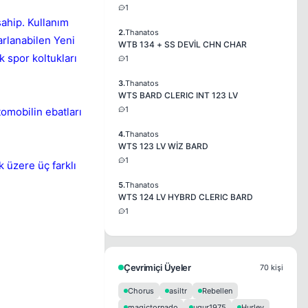
1
sahip. Kullanım
2.
Thanatos
yarlanabilen Yeni
WTB 134 + SS DEVİL CHN CHAR
k spor koltukları
1
3.
Thanatos
WTS BARD CLERIC INT 123 LV
1
omobilin ebatları
4.
Thanatos
WTS 123 LV WİZ BARD
1
k üzere üç farklı
5.
Thanatos
WTS 124 LV HYBRD CLERIC BARD
1
Çevrimiçi Üyeler
70 kişi
Chorus
asiltr
Rebellen
magictornado
ugur1975
Hurley