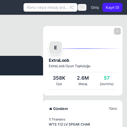
Giriş
Kayıt Ol
TR
E
ExtraLoob
ExtraLoob Oyun Topluluğu
#1
358K
2.6M
57
Üye
Mesaj
Çevrimiçi
🔥 Gündem
Tümü
1.
Thanatos
WTS 112 LV SPEAR CHAR