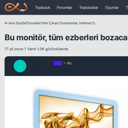
Icerige atla
Topluluk
Forumlar
Topluluklar
Oyunlar
T
Ana Sayfa
/
Forumlar
/
Yeni Çıkan Donanımlar, Internet Dünyası ve Benzer Konular
Bu monitör, tüm ezberleri bozaca
17 yil once
·
1 Yanıt
·
1.0K görüntüleme
AnatoliaFire1
OP
⭐ 18y
A
17 yil once