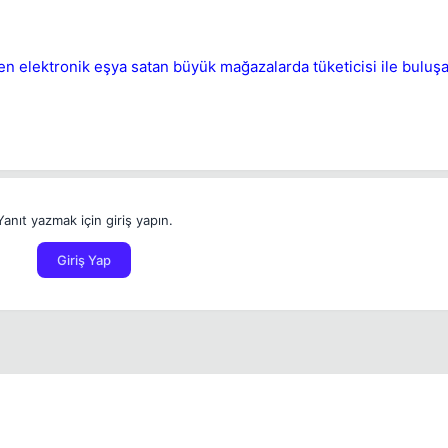
İptal
Bounty Koy
en elektronik eşya satan büyük mağazalarda tüketicisi ile buluş
Yanıt yazmak için giriş yapın.
Giriş Yap