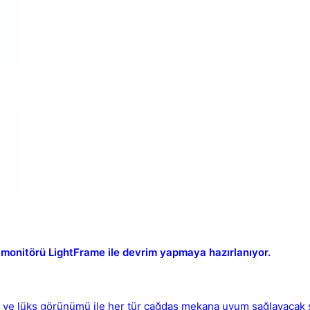
Kapat
 monitörü LightFrame ile devrim yapmaya hazırlanıyor.
rn ve lüks görünümü ile her tür çağdaş mekana uyum sağlayacak 