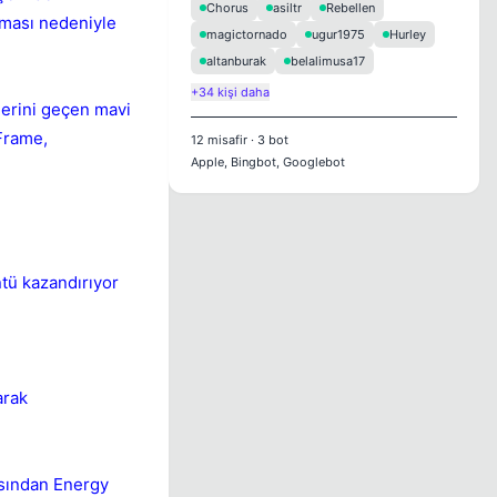
Chorus
asiltr
Rebellen
tması nedeniyle
magictornado
ugur1975
Hurley
altanburak
belalimusa17
+34 kişi daha
lerini geçen mavi
tFrame,
12
misafir
·
3
bot
Apple, Bingbot, Googlebot
ntü kazandırıyor
arak
çısından Energy