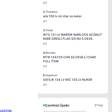
1
2.
Thanatos
wts 109 lv ınt char ss nuker
1
3.
Theia
WTS 131 LV WARİOR WARLOCK ACONUT
RARE DRESLİ FLAG 5/5 NO S DEVİL
1
4.
Brontes
WTB 134/135 CHN SS DEVİLLİ CHAR
FULL İTEM
1
5.
Hyperion
SATILIK 134 LV WİZ 135 LV NUKER
1
Çevrimiçi Üyeler
57 kişi
şekilde