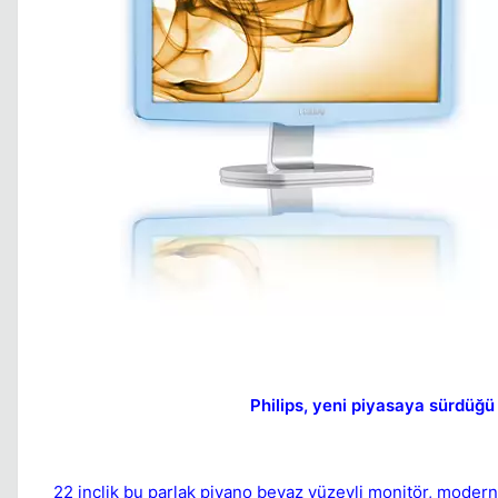
Philips, yeni piyasaya sürdüğü
22 inçlik bu parlak piyano beyaz yüzeyli monitör, mode