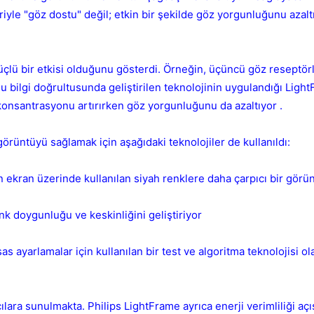
iyle "göz dostu" değil; etkin bir şekilde göz yorgunluğunu azal
güçlü bir etkisi olduğunu gösterdi. Örneğin, üçüncü göz reseptör
 Bu bilgi doğrultusunda geliştirilen teknolojinin uygulandığı Ligh
 ve konsantrasyonu artırırken göz yorgunluğunu da azaltıyor .
💎
örüntüyü sağlamak için aşağıdaki teknolojiler de kullanıldı:
Mevcut reputation puanın
-
in ekran üzerinde kullanılan siyah renklere daha çarpıcı bir görü
Bounty miktarı
nk doygunluğu ve keskinliğini geliştiriyor
Kalıcı
1 gün
3 gün
7 gün
30 gün
1 ile 5000 arasında reputation puanı
s ayarlamalar için kullanılan bir test ve algoritma teknolojisi ol
Bu kullanıcının son içeriğini de sil
Kalış süresi
Spam hesabını hızlıca temizlemek için işaretleyin.
İptal
İptal
Konuyu Sil
İptal
Konuyu Taşı
ıcılara sunulmakta. Philips LightFrame ayrıca enerji verimliliği a