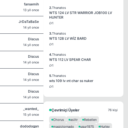
fansemih
2.
Thanatos
13 yil once
WTS 124 LV STR WARRIOR JOB100 LV
HUNTER
JrDaTaBaSe
1
14 yil once
3.
Thanatos
WTS 128 LV WİZ BARD
Discus
1
14 yil once
4.
Thanatos
Discus
WTS 112 LV SPEAR CHAR
14 yil once
1
Discus
5.
Thanatos
14 yil once
wts 109 lv ınt char ss nuker
1
Discus
14 yil once
_wanted_
Çevrimiçi Üyeler
76 kişi
15 yil once
Chorus
asiltr
Rebellen
dododogan
magictornado
ugur1975
Hurley