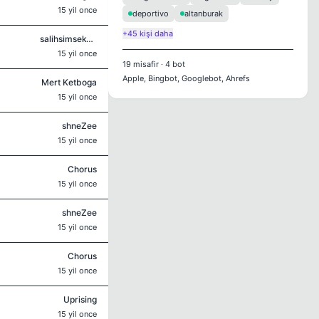
15 yil once
deportivo
altanburak
+45 kişi daha
salihsimsek43
15 yil once
19
misafir
·
4
bot
Apple, Bingbot, Googlebot, Ahrefs
Mert Ketboga
15 yil once
shneZee
15 yil once
Chorus
15 yil once
shneZee
15 yil once
Chorus
15 yil once
Uprising
15 yil once