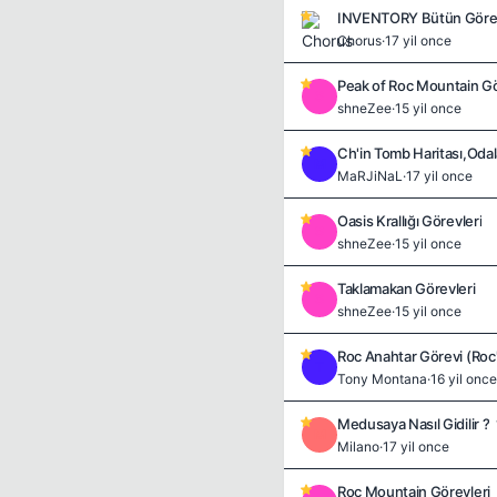
INVENTORY Bütün Görevl
Chorus
·
17 yil once
Peak of Roc Mountain Gö
S
shneZee
·
15 yil once
Ch'in Tomb Haritası,Odal
M
MaRJiNaL
·
17 yil once
Oasis Krallığı Görevleri
S
shneZee
·
15 yil once
Taklamakan Görevleri
S
shneZee
·
15 yil once
Roc Anahtar Görevi (Roc'
T
Tony Montana
·
16 yil once
Medusaya Nasıl Gidilir ?
M
Milano
·
17 yil once
Roc Mountain Görevleri