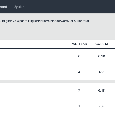
rend
Üyeler
 Bilgiler ve Update Bilgileri
/
Irklar
/
Chinese
/
Görevler & Haritalar
YANITLAR
GORUM
6
6.9K
4
45K
7
6.1K
1
20K