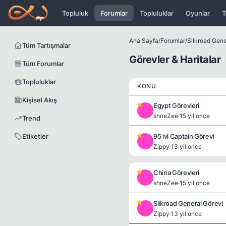
Icerige atla
Topluluk
Forumlar
Topluluklar
Oyunlar
T
Ana Sayfa
/
Forumlar
/
Silkroad Genel
Tüm Tartışmalar
Görevler & Haritalar
Tüm Forumlar
Topluluklar
KONU
Kişisel Akış
Egypt Görevleri
S
shneZee
·
15 yil once
Trend
Etiketler
95 lvl Captain Görevi
Z
Zippy
·
13 yil once
China Görevleri
S
shneZee
·
15 yil once
Silkroad General Görevi
Z
Zippy
·
13 yil once