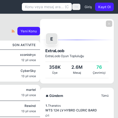
Giriş
Kayıt Ol
TR
Yeni Konu
E
SON AKTIVITE
ExtraLoob
xconistryx
ExtraLoob Oyun Topluluğu
12 yil once
358K
2.6M
76
CyberSky
Üye
Mesaj
Çevrimiçi
13 yil once
martel
13 yil once
🔥 Gündem
Tümü
Rewind
1.
Thanatos
WTS 124 LV HYBRD CLERIC BARD
13 yil once
1