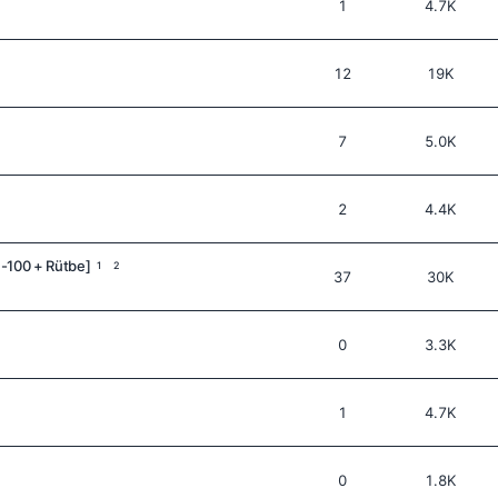
1
4.7K
12
19K
7
5.0K
2
4.4K
-100 + Rütbe]
1
2
37
30K
0
3.3K
1
4.7K
0
1.8K