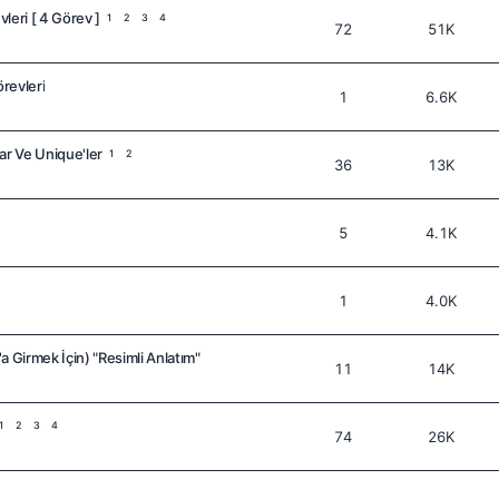
eri [ 4 Görev ]
1
2
3
4
72
51K
revleri
1
6.6K
ar Ve Unique'ler
1
2
36
13K
5
4.1K
1
4.0K
a Girmek İçin) "Resimli Anlatım"
11
14K
1
2
3
4
74
26K