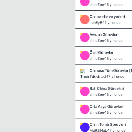
S
shneZee
·
15 yil once
Canavarlar ve yerleri
I
ironEyE
·
17 yil once
Avrupa Görevleri
S
shneZee
·
15 yil once
Özel Görevler
S
shneZee
·
15 yil once
Chinese Tüm Görevler [1
Toxicated
·
17 yil once
Batı China Görevleri
S
shneZee
·
15 yil once
Orta Asya Görevleri
S
shneZee
·
15 yil once
Ch'in Tomb Görevleri
M
MaRJiNaL
·
17 yil once