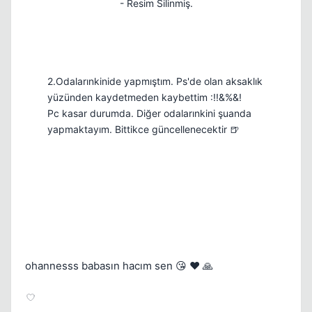
- Resim Silinmiş.
2.Odalarınkinide yapmıştım. Ps'de olan aksaklık
yüzünden kaydetmeden kaybettim :!!&%&!
Pc kasar durumda. Diğer odalarınkini şuanda
yapmaktayım. Bittikce güncellenecektir 🍺
ohannesss babasın hacım sen 😘 ❤️ 🙏