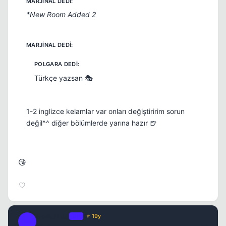
*New Room Added 2
Türkçe yazsan 🎭
1-2 inglizce kelamlar var onları değiştiririm sorun
değil^^ diğer bölümlerde yarına hazır 🍺
😘
MaRJiNaL
OP
⭐ 19y
M