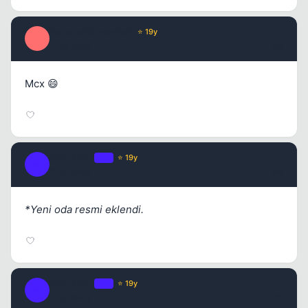
PolgaraWahrenheit
⭐ 19y
P
17 yil once
#3
Kapat
Mcx 😄
MaRJiNaL
OP
⭐ 19y
M
17 yil once
#4
*Yeni oda resmi eklendi.
MaRJiNaL
OP
⭐ 19y
Kapat
M
17 yil once
#5