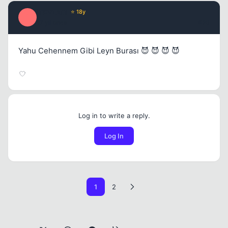
İTEVLADI
⭐ 18y
İ
17 yil once
#20
Yahu Cehennem Gibi Leyn Burası 😈 😈 😈 😈
Log in to write a reply.
Log In
1
2