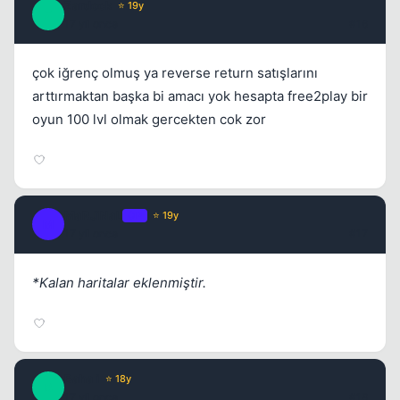
Zardock
⭐ 19y
Z
17 yil once
#16
çok iğrenç olmuş ya reverse return satışlarını
arttırmaktan başka bi amacı yok hesapta free2play bir
oyun 100 lvl olmak gercekten cok zor
MaRJiNaL
OP
⭐ 19y
M
17 yil once
#17
*Kalan haritalar eklenmiştir.
Baha i
⭐ 18y
B
17 yil once
#18