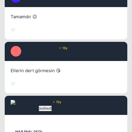
17 yil once
#9
Tamamdır 😉
PolgaraWahrenheit
⭐ 19y
P
17 yil once
#10
Ellerin dert görmesin 😘
Chorus
Yönetici
⭐ 19y
17 yil once
(edited)
#11