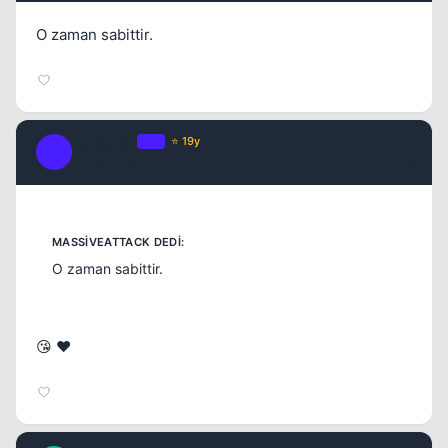
O zaman sabittir.
MaRJiNaL
OP
⭐ 19y
M
17 yil once
#15
O zaman sabittir.
😘 ❤️