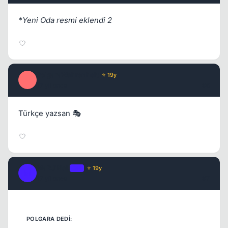
*Yeni Oda resmi eklendi 2
PolgaraWahrenheit
⭐ 19y
Kapat
P
17 yil once
#6
Türkçe yazsan 🎭
MaRJiNaL
OP
⭐ 19y
Kapat
M
17 yil once
#7