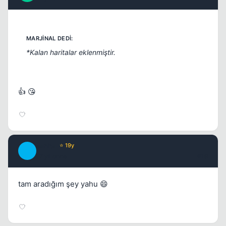
*Kalan haritalar eklenmiştir.
👍 😘
sanita
⭐ 19y
S
17 yil once
#19
tam aradığım şey yahu 😄