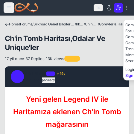
Icerige atla
TR
Home
/
Forums
/
Silkroad Genel Bilgiler ve Update Bilgileri
/
Irklar
/
Chinese
/
Görevler & Haritalar
Com
For
Ch'in Tomb Haritası,Odalar Ve
Com
Gam
Unique'ler
Tren
Kapat
Mem
17 yil once
·
37 Replies
·
13K views
Pinned
Sear
Logi
MaRJiNaL
OP
⭐ 19y
Sign
M
17 yil once
(edited)
#1
Yeni gelen Legend IV ile
Kapat
Haritamıza eklenen Ch'in Tomb
mağarasının