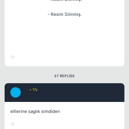
- Resim Silinmiş.
Kapat
37 REPLIES
JbS
⭐ 17y
J
17 yil once
#2
Kapat
elllerine saglık simdiden