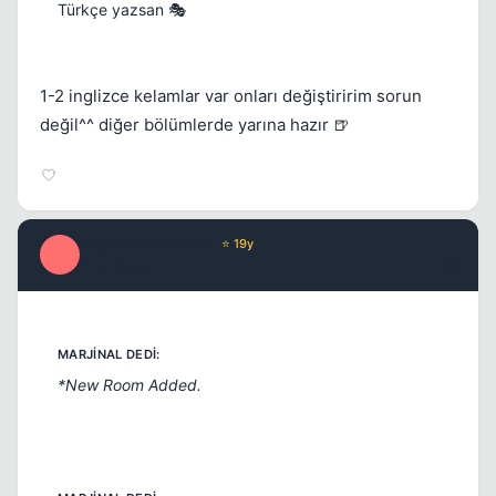
Türkçe yazsan 🎭
1-2 inglizce kelamlar var onları değiştiririm sorun
değil^^ diğer bölümlerde yarına hazır 🍺
PolgaraWahrenheit
⭐ 19y
P
17 yil once
#8
*New Room Added.