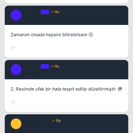
MaRJiNaL
OP
⭐ 19y
M
17 yil once
#12
Zamanım olsada hepsini bitirebilsem 😐
MaRJiNaL
OP
⭐ 19y
M
17 yil once
#13
2. Resimde ufak bir hata tespit edilip düzeltirmiştir 😎
MassiveAttack
⭐ 19y
M
17 yil once
#14