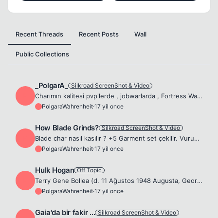
Recent Threads
Recent Posts
Wall
Public Collections
_PolgarA_
Silkroad ScreenShot & Video
P
Charımın kalitesi pvp'lerde , jobwarlarda , Fortress War'da ve Guild War'da zaten teyit edilmişti. Zamanında charıma 150 TL diyenlere iyi cevap oldu derken işi biraz büyüttüm sanki... Artık Rev6'da c...
PolgaraWahrenheit
·
17 yil once
P
How Blade Grinds?
Silkroad ScreenShot & Video
P
Blade char nasıl kasılır ? +5 Garment set çekilir. Vuruş skilleri en kötü ihtimalle kendi levelinin 3 lvl altında olmalıdır. Kendinden bir düşük yaratığa elindeki +7 ile tek çekmelidir. Etrafını ordu...
PolgaraWahrenheit
·
17 yil once
P
Hulk Hogan
Off Topic
P
Terry Gene Bollea (d. 11 Ağustos 1948 Augusta, Georgia), ABD'li emekli güreşçi, aktör ve showman.Diğer yandan , 2.12m boyu ve 157 kg ağırlığıyla tam bir dev. 1970'li yıllarda güreşe başladı. WCW'de v...
PolgaraWahrenheit
·
17 yil once
P
Gaia'da bir fakir ...
Silkroad ScreenShot & Video