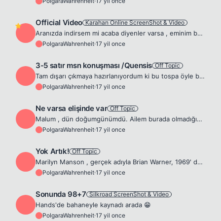
PolgaraWahrenheit
·
17 yil once
P
Official Video
Karahan Online ScreenShot & Video
P
Aranızda indirsem mi acaba diyenler varsa , eminim bunu izledikten sonra geç kalmış olduklarını farkedecekler [download] 1. Video'yu İndir [/download] [download] 2. Video'yu İndir [/download] Saygıla...
PolgaraWahrenheit
·
17 yil once
P
3-5 satır msn konuşması /Quensis
Off Topic
P
Tam dışarı çıkmaya hazırlanıyordum ki bu tospa öyle bir laf söyledi -sabah sabah çok içtiğimden olsa gerek- gülmekten öldüm 😄 Çakırkeyf oldum yahu 😄 GM Polgara : çözdüm lan...
PolgaraWahrenheit
·
17 yil once
P
Ne varsa elişinde var
Off Topic
P
Malum , dün doğumgünümdü. Ailem burada olmadığından ve arkadaşım da olmadığından dolayı kız arkadaşımla birlikte kutladık. Gidip dışarda harcamaktansa evde takılmayı tercih ettik biz de... Menüyü say...
PolgaraWahrenheit
·
17 yil once
P
Yok Artık!
Off Topic
P
Marilyn Manson , gerçek adıyla Brian Warner, 1969' da Canton Ohio'da epey dindar bir ortamda dünyaya geldi. Ufak tefek zayıf Brian hemen her gün mahallede ki çocuklardan dayak yiyordu. 8 yaşındayken ...
PolgaraWahrenheit
·
17 yil once
P
Sonunda 98+7
Silkroad ScreenShot & Video
P
Hands'de bahaneyle kaynadı arada 😁
PolgaraWahrenheit
·
17 yil once
P