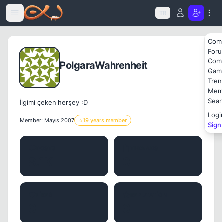
Icerige atla
TR
Com
For
Com
PolgaraWahrenheit
Gam
Tren
Mem
Sear
İlgimi çeken herşey :D
Logi
Member: Mayıs 2007
⭐
19 years member
Sign
POSTS
THREADS
8.1K
0
LIKES
REPUTATION
0
0