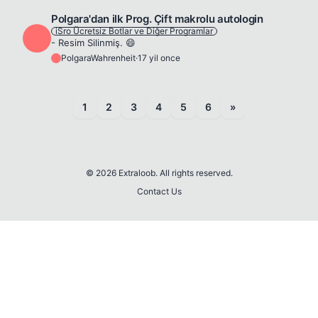
Polgara'dan ilk Prog. Çift makrolu autologin
iSro Ücretsiz Botlar ve Diğer Programlar
P
- Resim Silinmiş. 😄
PolgaraWahrenheit
·
17 yil once
P
1
2
3
4
5
6
»
© 2026 Extraloob. All rights reserved.
Contact Us