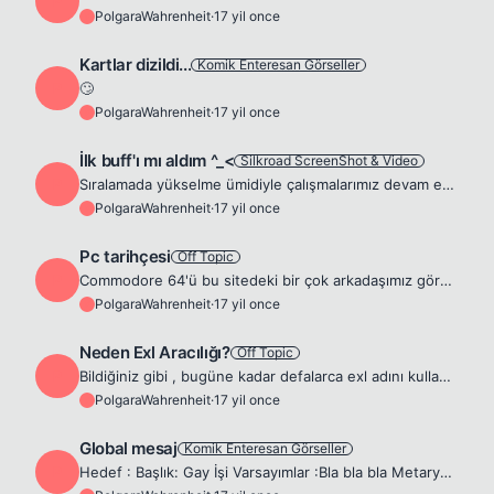
P
PolgaraWahrenheit
·
17 yil once
P
Kartlar dizildi...
Komik Enteresan Görseller
P
🙄
PolgaraWahrenheit
·
17 yil once
P
İlk buff'ı mı aldım ^_<
Silkroad ScreenShot & Video
P
Sıralamada yükselme ümidiyle çalışmalarımız devam edecektir 😎 😎 😎
PolgaraWahrenheit
·
17 yil once
P
Pc tarihçesi
Off Topic
P
Commodore 64'ü bu sitedeki bir çok arkadaşımız görmemiş hatta çoğu duymamış olabilir. Yaşıma rağmen ben bile o döneme ait bir çok makinayı -kullanmış olsam da- hatırlamıyorum. Geçen haftaki ayrılığımı...
PolgaraWahrenheit
·
17 yil once
P
Neden Exl Aracılığı?
Off Topic
P
Bildiğiniz gibi , bugüne kadar defalarca exl adını kullanıp char çalanlar oldu. Bir çok manager adını özellikle benim adımı da kullanarak insanların emeğine göz koyanlar ve bu yolda başarılı olanlar ...
PolgaraWahrenheit
·
17 yil once
P
Global mesaj
Komik Enteresan Görseller
P
Hedef : Başlık: Gay İşi Varsayımlar :Bla bla bla Metaryaller : Adam adama aids ; Evet Kadın kadına aids ; Evet Adam kadına aids ; Hayır 3 lü 😄 aids ; Evet Adam ata 😆 aids ; Hayır ❗ ❗ ❗ ❗ ❗ 😄