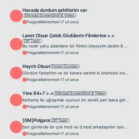
Havada durdum şahitlerim var
Silkroad ScreenShot & Video
P
PolgaraWahrenheit
·
17 yil once
P
Lanet Olsun Çekik Gözlülerin Filmlerine >.<
Off Topic
P
Bu nedir yahu adamların bir filmini izleyeyim dedim 8 kişilik bi kadro var zaten filmde adı geçen onların da tamamı aynı. Adamları özel bi takıma alıp yetiştiriyorlar biri diğerine kızıyor sonra ayrı...
PolgaraWahrenheit
·
17 yil once
P
Hayırlı Olsun
Forum Oyunları
P
Gördüm farkettim ve bir karara vardım ki sitemizin insanları feci insancıl. Sbot yarışması başladı , hayırlı olsun Sbot yarışma ödülleri dağıtıldı , hayırlı olsun +7 bastım , hayırlı olsun Unique kest...
PolgaraWahrenheit
·
17 yil once
P
Yine 94+7 >.>
Silkroad ScreenShot & Video
P
Alchemy ile uğraşmak oyunun en zevkli yanı bana göre. 94+6 shield'imin yine kaybolması üzerine bi shield alıp aynı dakika içerisinde +6 olduğunu görünce şansımın yaver gideceğini sezdim zaten 😜
PolgaraWahrenheit
·
17 yil once
P
[GM]Polgara
Off Topic
P
Son günlerde bir çok mod ve d.mod arkadaşımın tanıklık ettiği üzere ; etrafta sahte polgaralar gezmeye başlamış bile... Char soyulmalarında bana pm ler geliyor charımı aldın diye arkadaşlar &quot;Glob...
PolgaraWahrenheit
·
17 yil once
P