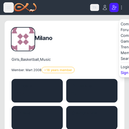
Icerige atla
TR
Com
For
Com
Milano
Gam
Tren
Mem
Sear
Girls,Basketball,Music
Logi
Member: Mart 2008
⭐
18 years member
Sign
POSTS
THREADS
13K
0
LIKES
REPUTATION
1
0