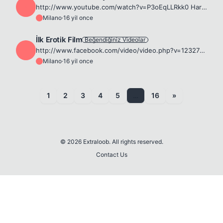
M
http://www.youtube.com/watch?v=P3oEqLLRkk0 Harika olmuş müzik. ^^
Milano
·
16 yil once
M
İlk Erotik Film
Beğendiğiniz Videolar
M
http://www.facebook.com/video/video.php?v=123278828890&amp;ref=nf muhahaha 😁
Milano
·
16 yil once
M
1
2
3
4
5
…
16
»
© 2026 Extraloob. All rights reserved.
Contact Us