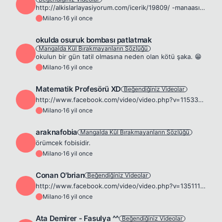
M
http://alkislarlayasiyorum.com/icerik/19809/ -manaası çok derin, ben adama bilezik gibi geçiririm demek 😆 -saksıya fesleğen gibi oturturum anlamı da çıkar 😁
Milano
·
16 yil once
M
okulda osuruk bombası patlatmak
Mangalda Kül Bırakmayanların Sözlüğü
M
okulun bir gün tatil olmasına neden olan kötü şaka. 😁
Milano
·
16 yil once
M
Matematik Profesörü XD
Beğendiğiniz Videolar
M
http://www.facebook.com/video/video.php?v=1153320560078&amp;ref=nf 😈
Milano
·
16 yil once
M
araknafobia
Mangalda Kül Bırakmayanların Sözlüğü
M
örümcek fobisidir.
Milano
·
16 yil once
M
Conan O'brian
Beğendiğiniz Videolar
M
http://www.facebook.com/video/video.php?v=135111313683&amp;ref=nf sonuna kadar izleyin 🎅
Milano
·
16 yil once
M
Ata Demirer - Fasulya ^^
Beğendiğiniz Videolar