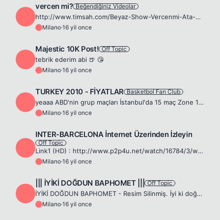
vercen mi?
Beğendiğiniz Videolar
M
http://www.timsah.com/Beyaz-Show-Vercenmi-Ata-Demirer/NTdTQTzfZFe
Milano
·
16 yil once
M
Majestic 10K Post!
Off Topic
M
tebrik ederim abi 🍺 😘
Milano
·
16 yil once
M
TURKEY 2010 - FİYATLAR
Basketbol Fan Club
M
yeaaa ABD'nin grup maçları İstanbul'da 15 maç Zone 1'de 300TL maç başı 20TL fiyatlar çok uygun. 🤘
Milano
·
16 yil once
M
INTER-BARCELONA İnternet Üzerinden İzleyin
Off Topic
M
Link1 (HD) : http://www.p2p4u.net/watch/16784/3/watch-inter-milan-vs-fc-barcelona.html Link2 : http://www.p2p4u.net/watch/16784/1/watch-inter-milan-vs-fc-barcelona.html Link3 : http://www.p2p4u.net/wa...
Milano
·
16 yil once
M
||| İYİKİ DOĞDUN BAPHOMET |||
Off Topic
M
İYİKİ DOĞDUN BAPHOMET - Resim Silinmiş. İyi ki doğdun hacım umarım herşey dilediğin gibi olur. 😘 ❤️ Hediyen 😎 Spoiler Discooo nese: [exl][/exl]
Milano
·
16 yil once
M