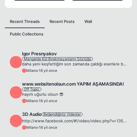
Recent Threads
Recent Posts
Wall
Public Collections
Igor Presnyakov
Mangalda Kül Bırakmayanların Sözlüğü
M
daha yeni keşfettiğim son zamanda çaldığı eserlere baya takılıdığım gitar yorumcusu. akustik coverları çok hoş. [flash=500,400]http://www.guitar-tube.com/vp/028d29258ee9e81110ad[/flash] youtube'ye ig...
Milano
·
16 yil once
M
www.websitenolsun.com YAPIM AŞAMASINDA!
Off Topic
M
hayırlı uğurlu olsun 😎
Milano
·
16 yil once
M
3D Audio
Beğendiğiniz Videolar
M
http://www.facebook.com/#!/video/video.php?v=1353444628673 3 boyutlu gibi harika. ps: kulaklıkla dinleyin.
Milano
·
16 yil once
M