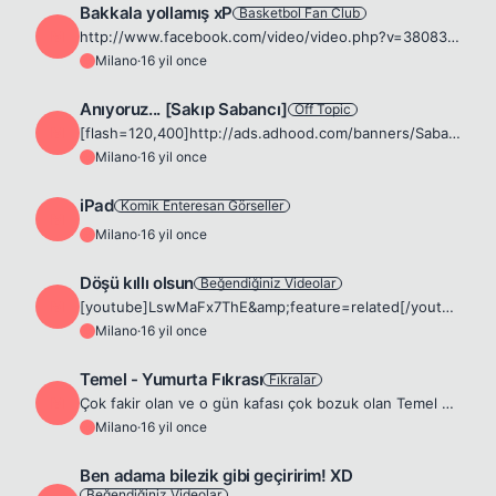
Bakkala yollamış xP
Basketbol Fan Club
M
http://www.facebook.com/video/video.php?v=380836932873&amp;ref=nf DreamShake 🤘
Milano
·
16 yil once
M
Anıyoruz... [Sakıp Sabancı]
Off Topic
M
[flash=120,400]http://ads.adhood.com/banners/Sabanci_cid3483_090410_120x400_ntvmsnbc_120x400.swf[/flash] 7 Nisan 1933 tarihinde, pamuk tâciri Hacı Ömer Sabancı (1906 – 1966) ve Sadıka Sabancı'nın (19...
Milano
·
16 yil once
M
iPad
Komik Enteresan Görseller
M
Milano
·
16 yil once
M
Döşü kıllı olsun
Beğendiğiniz Videolar
M
[youtube]LswMaFx7ThE&amp;feature=related[/youtube] rezalet yaa.. 😆
Milano
·
16 yil once
M
Temel - Yumurta Fıkrası
Fıkralar
M
Çok fakir olan ve o gün kafası çok bozuk olan Temel yolda giderken bir lamba bulur ve onu alıp eve getirir. Kulübesine yatmaya gelen Temel lambayı bir köşeye koyar. Koymasıyla beraber lambanın içinde...
Milano
·
16 yil once
M
Ben adama bilezik gibi geçiririm! XD
Beğendiğiniz Videolar