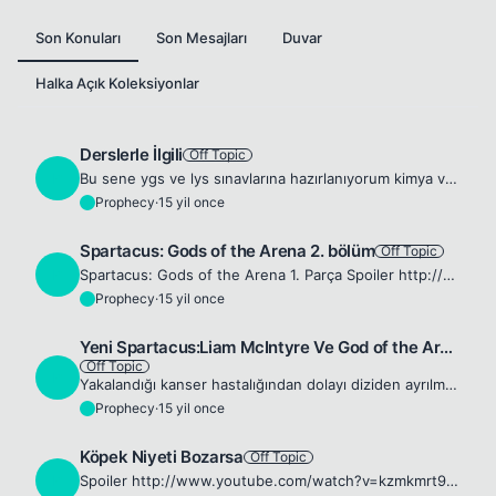
Son Konuları
Son Mesajları
Duvar
Halka Açık Koleksiyonlar
Derslerle İlgili
Off Topic
P
Bu sene ygs ve lys sınavlarına hazırlanıyorum kimya ve biyolojiden eksiklerim var bu derslerle ilgili bana çalısmamda yardım edecek (konu anlatımında vs) siteler biliyr musunuz ?
Prophecy
·
15 yil once
P
Spartacus: Gods of the Arena 2. bölüm
Off Topic
P
Spartacus: Gods of the Arena 1. Parça Spoiler http://diziport.com/spartacus_gods_of_the_arena-izle/2_bolum/ Spartacus: Gods of the Arena 2. Parça Spoiler http://diziport.com/spartacus_gods_of_the_are...
Prophecy
·
15 yil once
P
Yeni Spartacus:Liam McIntyre Ve God of the Arena 2.Bölüm Fra
Off Topic
P
Yakalandığı kanser hastalığından dolayı diziden ayrılmak zorunda kalan Andy Whitfield'ın akıllara kazıdığı &quot;Spartacus&quot; karakterini 2. sezonda Liam McIntyre kazımaya devam edecek. - Resim Si...
Prophecy
·
15 yil once
P
Köpek Niyeti Bozarsa
Off Topic
P
Spoiler http://www.youtube.com/watch?v=kzmkmrt9kBk&amp;feature=popular