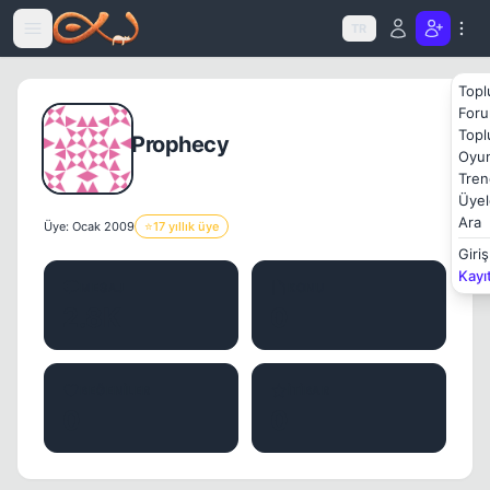
Icerige atla
TR
Topl
Foru
Topl
Prophecy
Oyun
Tren
Üyel
Ara
Üye: Ocak 2009
⭐
17 yıllık üye
Giriş
Kayı
MESAJ
KONU
2.8K
0
BEĞENILER
İTIBAR
0
0