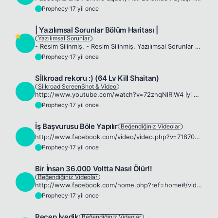
Prophecy
·
17 yil once
P
| Yazılımsal Sorunlar Bölüm Haritası |
Yazılımsal Sorunlar
P
- Resim Silinmiş. - Resim Silinmiş. Yazılımsal Sorunlar Bölüm Haritası Windows 7 Microsoft Hızlı Başlatma ( Speed Launch ) | Yazılımsal Sorunlar Bölüm Haritası | Overclock Nedir ve Nasıl Yapılır? !! ...
Prophecy
·
17 yil once
P
Sİlkroad rekoru :) (64 Lv Kill Shaitan)
Silkroad ScreenShot & Video
P
http://www.youtube.com/watch?v=72znqNlRiW4 İyi Seyirler 🍿
Prophecy
·
17 yil once
P
İş Başvurusu Böle Yapılır
Beğendiğiniz Videolar
P
http://www.facebook.com/video/video.php?v=71870856697&amp;ref=nf 😆 🍿
Prophecy
·
17 yil once
P
Bir İnsan 36.000 Voltta Nasıl Ölür!!
Beğendiğiniz Videolar
P
http://www.facebook.com/home.php?ref=home#/video/video.php?v=89649243986&amp;ref=nf :!!&amp;%&amp;!
Prophecy
·
17 yil once
P
Recep İvedik
Beğendiğiniz Videolar