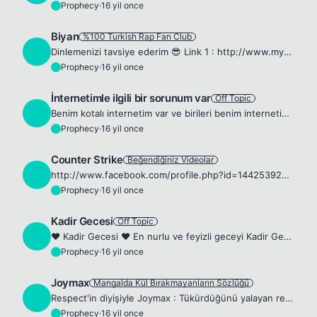
Prophecy
·
16 yil once
P
Biyan
%100 Turkish Rap Fan Club
P
Dinlemenizi tavsiye ederim 😎 Link 1 : http://www.myspace.com/biyan33 Link 2 : http://www.facebook.com/#!/biyanfan?ref=ts
Prophecy
·
16 yil once
P
İnternetimle ilgili bir sorunum var
Off Topic
P
Benim kotalı internetim var ve birileri benim internetime giriyo bugün kota sorgulamaya baktım gözlerime inanamadım biri bana yardım edebilirmi baskalarının benim internetimi kullanmaması için ne yapm...
Prophecy
·
16 yil once
P
Counter Strike
Beğendiğiniz Videolar
P
http://www.facebook.com/profile.php?id=1442539229&amp;ref=nf#/video/video.php?v=1027716589741 Yorumlarınız bekliyom 😁
Prophecy
·
16 yil once
P
Kadir Gecesi
Off Topic
P
❤️ Kadir Gecesi ❤️ En nurlu ve feyizli geceyi Kadir Gecesinde idrak ederiz. Kur’ân’da adı geçen tek ay Ramazan ayıdır; tek gece de Kadir Gecesidir. Bu bereketli saatlerin şeref ve kıymetini Kâinatın ...
Prophecy
·
16 yil once
P
Joymax
Mangalda Kül Bırakmayanların Sözlüğü
P
Respect'in diyişiyle Joymax : Tükürdüğünü yalayan rezil oyun şirketi (Bunun Kadar Anlamlı Bir Cümle Görmedim (: )
Prophecy
·
16 yil once
P