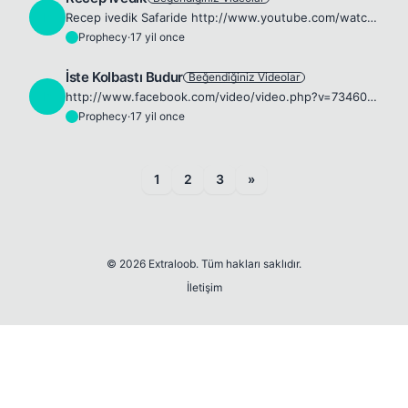
P
Recep ivedik Safaride http://www.youtube.com/watch?v=7B8q_NHURj4 Recep İvedik Everestte http://www.youtube.com/watch?v=2p9rOTQkZ1g&amp;feature=related Recep ivedik Plajda http://www.youtube.com/watch?...
Prophecy
·
17 yil once
P
İste Kolbastı Budur
Beğendiğiniz Videolar
P
http://www.facebook.com/video/video.php?v=73460993839&amp;ref=mf 🍿 😁
Prophecy
·
17 yil once
P
1
2
3
»
© 2026 Extraloob. Tüm hakları saklıdır.
İletişim