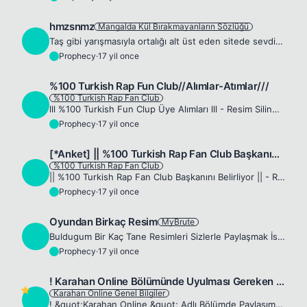
hmzsnmz
Mangalda Kül Bırakmayanların Sözlüğü
P
Taş gibi yarışmasıyla ortalığı alt üst eden sitede sevdigim saydığım en kral kişiler arasında yer alan bir abi
Prophecy
·
17 yil once
P
%100 Turkish Rap Fun Club//Alımlar-Atımlar///
%100 Turkish Rap Fan Club
P
lll %100 Turkish Fun Clup Üye Alımları lll - Resim Silinmiş. Resmi Logomuz : yayındadır. Fahri Başkan : Wax Whine Başkan: Prisoners Rank : %100 Turkish Rap Fun Clup Kurallar : %100 Turkish Rap Fub Cl...
Prophecy
·
17 yil once
P
[*Anket] || %100 Turkish Rap Fan Club Başkanını Belirliyor |
%100 Turkish Rap Fan Club
P
|| %100 Turkish Rap Fan Club Başkanını Belirliyor || - Resim Silinmiş. Resmi logomuz:yayındadır Fahri Başkan : Wax Whine %100 Turkish Rap Fan Club Başkanı= ??? Rank : %100 Turkish Rap Fun Clup Kurall...
Prophecy
·
17 yil once
P
Oyundan Birkaç Resim
MyBrute
P
Buldugum Bir Kaç Tane Resimleri Sizlerle Paylaşmak İstedim. - Resim Silinmiş.
Prophecy
·
17 yil once
P
! Karahan Online Bölümünde Uyulması Gereken Kurallar !
Karahan Online Genel Bilgiler
P
! &quot;Karahan Online &quot; Adlı Bölümde Paylaşım Yaparken Dikkat Edeceğiniz Kurallar ! 1) Karahan Online ile ilgili olmasına dikkat edin. Karahan Online ile ilgili olsa bile diğer kategorileri göz...