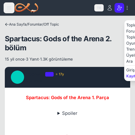
Icerige atla
Kapat
TR
Ana Sayfa
/
Forumlar
/
Off Topic
Topl
Foru
Spartacus: Gods of the Arena 2.
Topl
Oyun
bölüm
Tren
Üyel
Kapat
15 yil once
·
3 Yanıt
·
1.3K görüntüleme
Ara
Giriş
Prophecy
OP
⭐ 17y
Kayı
P
15 yil once
#1
Spartacus: Gods of the Arena 1. Parça
Spoiler