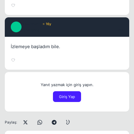
Apsomat1
⭐ 16y
A
15 yil once
#3
İzlemeye başladım bile.
Yanıt yazmak için giriş yapın.
Giriş Yap
Paylaş: