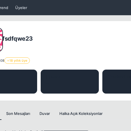
rend
Üyeler
fsdfqwe23
008
⭐
18 yıllık üye
J
KONU
BEĞENILER
0
0
Son Mesajları
Duvar
Halka Açık Koleksiyonlar