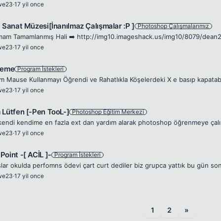
we23
·
17 yil once
l Sanat Müzesi[İnanılmaz Çalışmalar :P ]
Photoshop Çalışmalarımız
we23
·
17 yil once
leme
Program İstekleri
we23
·
17 yil once
 Lütfen [-Pen TooL-]
Photoshop Eğitim Merkezi
we23
·
17 yil once
Point -[ ACİL ]-
Program İstekleri
we23
·
17 yil once
1
2
»