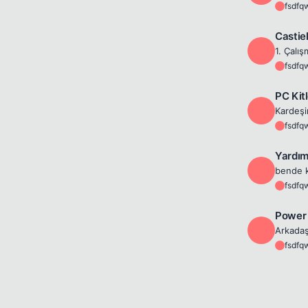
fsdfq
F
Castie
F
fsdfq
F
PC Kit
F
fsdfq
F
Yardım
F
fsdfq
F
Power 
F
fsdfq
F