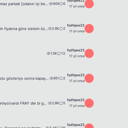
fsdfqwe23
949
6
F
arkadaşlar daha demin Tokatın/niksar ilçesinde acaiiip bi şimşek caktı etraf inanılmaz parladı [odanın içi bembeyaz oldu ve gözlerim uyuşdu]ve onun hemmmen ardından dışarıda ufak bi ışık oldu dışarı b...
17 yil once
fsdfqwe23
2.6K
2
F
http://www.casper.com.tr/tr/ct-panel/UrunDetay.aspx?intStockNo=575 bu pc'nin fiyatına göre sistem özellikleri nasıl kısaca rahat 2sr kaldırırmı sormak isterim pek pc lerden anlamamda sroum şu bi ton ...
17 yil once
fsdfqwe23
1.5K
13
F
17 yil once
fsdfqwe23
851
2
F
Bende Merak uyandıran şeyler -Bazen oyunu açtığınızda check diyo ama rev6 dolu gösteriyo sonra kapayım açıyosunuz düzeliyo düzelmezse 2 açıp kapmada düzeliyo -üstteki durum hiç illegal bişey kullanmas...
17 yil once
fsdfqwe23
2.8K
5
F
Bu gün pvp yaparken tv de de e2 açıktı jimmy fallan (genelde eski bölümleri yayınlıyo)vardı FRAY die bi grup çıktı şarkı sözlerini çok yavşaya yavşaya sölediği için anlayamadım ama şarkı acaip hoşuma ...
17 yil once
fsdfqwe23
3.4K
29
F