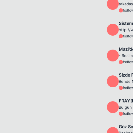
F
fsdfq
F
Sistem
F
fsdfq
F
Mazi'd
F
- Resim 
fsdfq
F
Sizde 
F
fsdfq
F
FRAY[K
F
fsdfq
F
Göz So
F