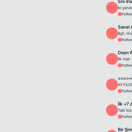
Sro İns
F
fsdfq
F
Sanal 
F
fsdfq
F
Dean 
F
fsdfq
F
>>>>>
F
fsdfq
F
İlk +7 
F
fsdfq
F
Bir Şi