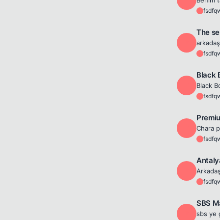
fsdfq
F
The se
F
fsdfq
F
Black 
F
fsdfq
F
Premiu
F
Chara p
fsdfq
F
Antaly
F
fsdfq
F
SBS Ma
F