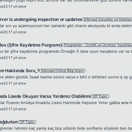
we23
·
17 yil once
rver is undergoing inspection or updates
Silkroad Sorunları ve Hataları
we23
·
17 yil once
Box (Şifre Kaydetme Porgramı)
Programlar - Ücretli ve Ücretsiz Yazılımla
we23
·
17 yil once
m Hakkında Soru_?
Silkroad Online Bilgi Arşivi
re aldım günlük 3saat kasma süresi varya o bitti o bittikten sonra iç sp
we23
·
17 yil once
ada Lisede Okuyan Varsa Yardımcı Olabilirmi
Off Topic
we23
·
17 yil once
ğdurları
Off Topic