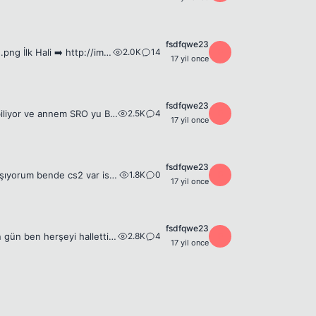
fsdfqwe23
2.0K
14
F
1. Çalışmam Tamamlanmış Hali ➡️ http://img10.imageshack.us/img10/8079/dean2.png İlk Hali ➡️ http://img10.imageshack.us/img10/6816/deanwinchestersupernatu.jpg çok büyük olduğu için fotoyu direk gösterm...
17 yil once
fsdfqwe23
2.5K
4
F
Kardeşim Mause Kullanmayı Öğrendi ve Rahatlıkla Köşelerdeki X e basıp kapatabiliyor ve annem SRO yu Bota bırakmama kızdığı için İnternet sayfasını öne alıp bırakabiliyorum öle yapınca kardeşim sırasıy...
17 yil once
fsdfqwe23
1.8K
0
F
bende kendi kendime en fazla ext dan yardım alarak photoshop öğrenmeye çalışıyorum bende cs2 var isteğim şudur ben photoshop da bütün araçları kullanıyorum tek eksiğim pen tool mantıksal olarak nasıl ...
17 yil once
fsdfqwe23
2.8K
4
F
Arkadaşlar okulda perfomns ödevi çart curt dediler biz grupca yattık bu gün son gün ben herşeyi hallettim sunu yapacaktım ama eve geldiğimde aklıma pc nin yeni formattan çıktığı ve office en azından p...
17 yil once