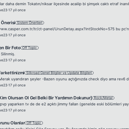
we23
·
17 yil once
 Önerisi
Sistem Önerileri
we23
·
17 yil once
en Bir Foto
Off Topic
Silinmiş.
we23
·
17 yil once
Farkettinizmi
Silkroad Genel Bilgiler ve Update Bilgileri
we23
·
17 yil once
im Olursan Ol Gel Belki Bir Yardımın Dokunur]
Rock/Metal
we23
·
17 yil once
runu Olanlar
Off Topic