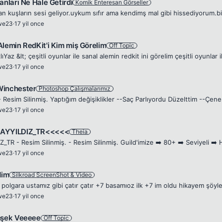
anları Ne Hale Getirdi
Komik Enteresan Görseller
we23
·
17 yil once
Alemin RedKit'i Kim miş Görelim
Off Topic
we23
·
17 yil once
Winchester
Photoshop Çalışmalarımız
we23
·
17 yil once
AYYILDIZ_TR<<<<<
Theia
we23
·
17 yil once
dim
Silkroad ScreenShot & Video
we23
·
17 yil once
mşek Veeeee
Off Topic