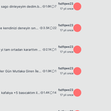
fsdfqwe23
1.6K
7
F
bi yandan kuşların sesi geliyor.uykum sıfır ama kendimş mal gibi hissediyorum.bi sago dinleyeyim dedim.beynim hiç bişeyi almıyor artık ama uykum 0 bi and aonu gördüm ve yerlerdeyimmm en son yoruma dik...
17 yil once
fsdfqwe23
3.5K
22
F
&gt; HızlıYaz &lt; çeşitli oyunlar ile sanal alemin redkit ini görelim çeşitli oyunlar ile kendinizi deneyin sınayın antraman yapın
17 yil once
fsdfqwe23
2.1K
1
F
İlk Hali - Resim Silinmiş. Yaptığım değişiklikler --Saç Parlıyordu Düzelttim --Çene yi tam ortadan kararttım -- Burun yamuktu düzelttim --Sakallar ı koyulaştırdım --Yapalı uzun süe oldu cildi de koyul...
17 yil once
fsdfqwe23
1.9K
1
F
AYYILDIZ_TR - Resim Silinmiş. - Resim Silinmiş. Guild'imize ➡️ 80+ ➡️ Seviyeli ➡️ Her Gün Mutlaka Giren İletişim İçin ➡️ SiNCee_1453 ➡️ White
17 yil once
fsdfqwe23
1.4K
14
F
Tabi biz polgara ustamız gibi çatır çatır +7 basamıoz ilk +7 im oldu hikayem şöyle kafalıya +5 basıcaktım ilk önce +3 itemi yaktım bi tane daha yaam dedim bi tane daha yaktım kafalığa denedim yandı si...
17 yil once