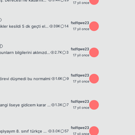
Benim tanıdığım çoğu Kişini Göz Sorunu var. Bu forumda kimin göz sorunu varmış. Derecesi ne kadarmış görelim.
17 yil once
fsdfqwe23
39K
14
F
arkadaşlar sro yu açamnıyorum her zamanki gbii charım aksılıyodu bi anda elektrikler kesildi 5 dk geçti elektrikler geldi internet fln çalışıyor ama sro ya girilmiyor sro nun sitesinede girilmiyor The...
17 yil once
r
fsdfqwe23
2.7K
3
F
Black Box bir şifre kaydetme programıdır.Örneğin 5 tane oyun hesabınız var ve bunlaırn bilgilerini aklınızda tutmak zor oluyor.Şifrelerinizi Gizli Sorularınız vs. bu programa kaydederek hepsine tek bi...
17 yil once
fsdfqwe23
1.6K
9
F
 görevi düşmedi bu normalmi
17 yil once
fsdfqwe23
1.3K
7
F
Arkadaşlar Puanım Antalya Anadolu Lisesi Haricinde Hepsine Yeter galiba ama hangi liseye gidicem karar veremedim. Psikolojik olarak beni etkilemicek(mesela dinci okullar) eğitimi güzel öğrencilerinde ...
17 yil once
fsdfqwe23
3.0K
57
F
sbs ye girenler tahmini kaç yanlış kaç boş sölesin bide sınıflarını söylesin ben başlıyayım 8. sınıf türkçe 1y matematik 3 b 1y fen 1y sosyal 0 y ingilizce 0 y toplam 3 b 3 y %90 herkez sonucun ne der...
17 yil once