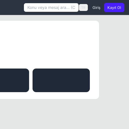
Giriş
Kayıt Ol
TR
İTIBAR
0