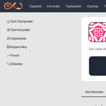
Icerige atla
Topluluk
Forumlar
Topluluklar
Oyunlar
T
Tüm Tartışmalar
Tüm Forumlar
Topluluklar
Kişisel Akış
Üye: Şubat 2
Trend
MESA
Etiketler
379
Son Konuları