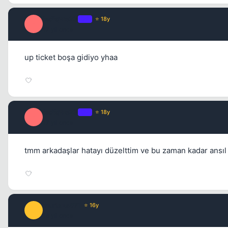
fsdfqwe23
OP
⭐ 18y
F
17 yil once
up ticket boşa gidiyo yhaa
fsdfqwe23
OP
⭐ 18y
F
17 yil once
tmm arkadaşlar hatayı düzelttim ve bu zaman kadar ansıl
murtaza571
⭐ 16y
M
16 yil once