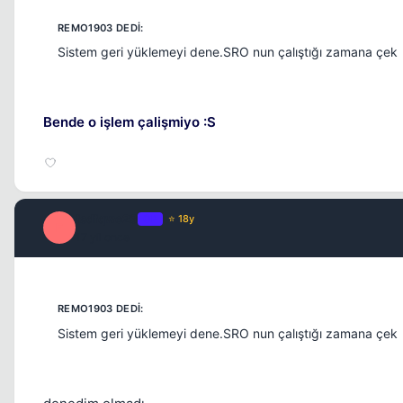
Sistem geri yüklemeyi dene.SRO nun çalıştığı zamana çek
Bende o işlem çalişmiyo :S
fsdfqwe23
OP
⭐ 18y
F
17 yil once
Sistem geri yüklemeyi dene.SRO nun çalıştığı zamana çek