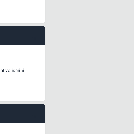
#5
al ve ismini
#6