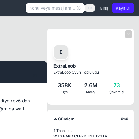
Giriş
Kayıt Ol
TR
E
ExtraLoob
ExtraLoob Oyun Topluluğu
#1
358K
2.6M
73
Üye
Mesaj
Çevrimiçi
 diyo rev6 dan
ığım da wait
🔥 Gündem
Tümü
1.
Thanatos
WTS BARD CLERIC INT 123 LV