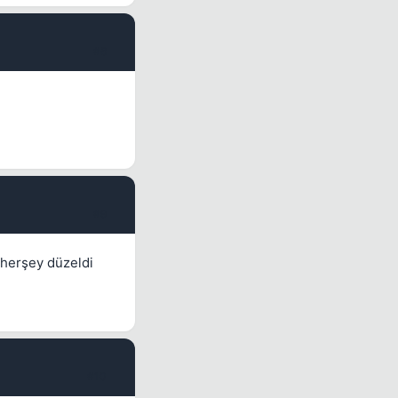
#8
#9
 herşey düzeldi
#10