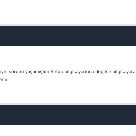
Kapat
Kapat
aynı sorunu yaşamıştım.Setup bilgisayarında değilse bilgisayara 
dene.
Kapat