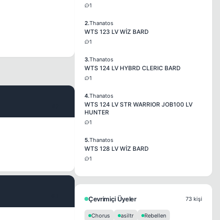
1
2.
Thanatos
WTS 123 LV WİZ BARD
1
3.
Thanatos
WTS 124 LV HYBRD CLERIC BARD
1
4.
Thanatos
WTS 124 LV STR WARRIOR JOB100 LV
#2
HUNTER
1
5.
Thanatos
WTS 128 LV WİZ BARD
1
#3
Çevrimiçi Üyeler
73 kişi
Chorus
asiltr
Rebellen