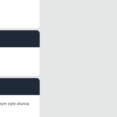
#11
#12
eyın oyle olunca