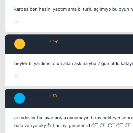
kardes ben hesini yaptım ama bi turlu açılmıyo bu oyun 
murtaza571
⭐ 16y
M
16 yil once
beyler bi yardımcı olun allah aşkına yha 2 gun oldu kafa
safaak1905
⭐ 17y
S
16 yil once
arkadaslar hıc ayarlarıyla oynamayın bıras bekleyın sonr
hata verıyo oky 👍 hadi iyi geceler :d 😴 😴 😴 😴 😴