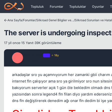
Icerige atla
Topluluk
Forumlar
Topluluklar
Oyunlar
T
Ana Sayfa
/
Forumlar
/
Silkroad Genel Bilgiler ve Update Bilgileri
/
Silkroad Sorunları ve Hatal
The server is undergoing inspect
17 yil once
·
15 Yanıt
·
39K görüntüleme
fsdfqwe23
OP
⭐ 18y
F
17 yil once
arkadaşlar sro yu açamnıyorum her zamanki gbii charım aks
internet fln çalışıyor ama sro ya girilmiyor sro nun site
bakıyorum serverler açık 1 gün öle bekledim olmadı dns f
yazısından sonra legend4 fln filan diyo yardım ederseniz
dns fln değiştirerek denedim ağı onar fln dedim bi işe y