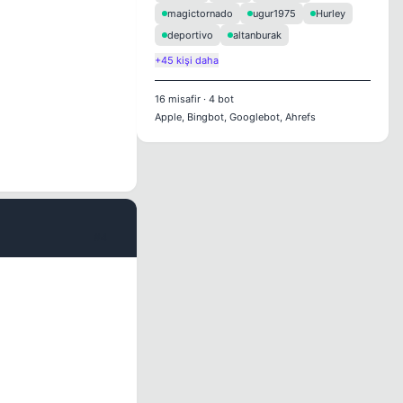
magictornado
ugur1975
Hurley
deportivo
altanburak
+45 kişi daha
16
misafir
·
4
bot
Apple, Bingbot, Googlebot, Ahrefs
#4