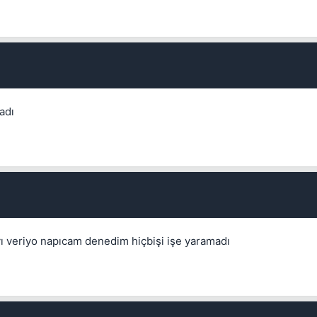
adı
yı veriyo napıcam denedim hiçbişi işe yaramadı