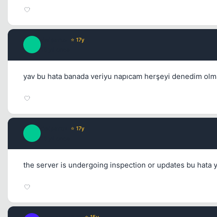
delparoz
⭐ 17y
D
15 yil once
yav bu hata banada veriyu napıcam herşeyi denedim olm
delparoz
⭐ 17y
D
15 yil once
the server is undergoing inspection or updates bu hata 
⭐ 15y