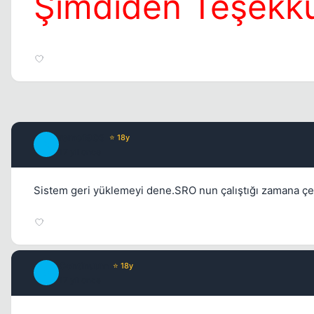
Şimdiden Teşekkü
remo1903
⭐ 18y
R
17 yil once
Sistem geri yüklemeyi dene.SRO nun çalıştığı zamana ç
Continuum
⭐ 18y
C
17 yil once