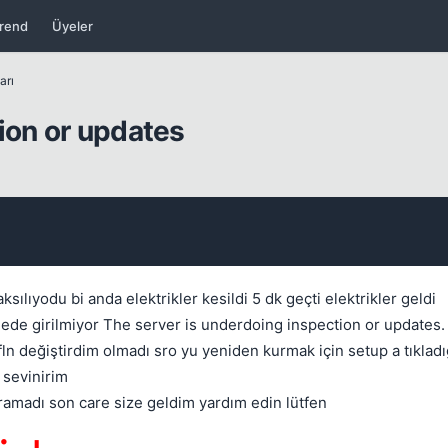
rend
Üyeler
arı
ion or updates
Kapat
ılıyodu bi anda elektrikler kesildi 5 dk geçti elektrikler geldi
sinede girilmiyor The server is underdoing inspection or updates.
ln değiştirdim olmadı sro yu yeniden kurmak için setup a tıklad
 sevinirim
aramadı son care size geldim yardım edin lütfen
Kapat