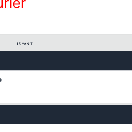
rler
Kapat
15 YANIT
ek
Kapat