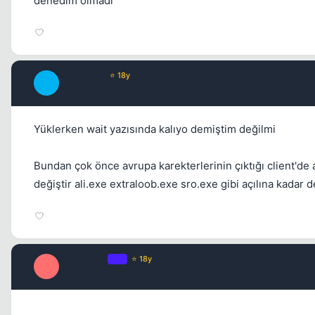
denedim olmadı
remo1903
⭐ 18y
R
17 yil once
Yüklerken wait yazısında kalıyo demiştim değilmi
Bundan çok önce avrupa karekterlerinin çıktığı client'de 
değiştir ali.exe extraloob.exe sro.exe gibi açılına kadar 
fsdfqwe23
OP
⭐ 18y
F
17 yil once