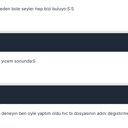
neden bole seyler hep bizi buluyo:S:S
yı yıcem sonunda:S
a deneyın ben oyle yaptım oldu hıc bı dosyasının adını degıstırm