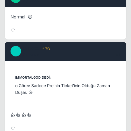
17 yil once
#8
Normal. 😄
_SpinozA_
⭐ 17y
_
17 yil once
#9
o Görev Sadece Pre'nin Ticket'inin Olduğu Zaman
Düşer. 😘
👍 👍 👍 👍