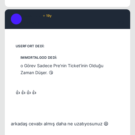
CapsLock
⭐ 19y
C
17 yil once
#10
o Görev Sadece Pre'nin Ticket'inin Olduğu
Zaman Düşer. 😘
👍 👍 👍 👍
arkadaş cevabı almış daha ne uzatıyosunuz 😄