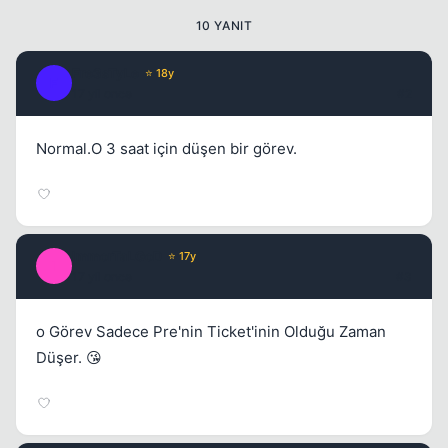
10 YANIT
Fre3sTyLe
⭐ 18y
F
17 yil once
#2
Normal.O 3 saat için düşen bir görev.
ImmorTaLGoD
⭐ 17y
I
17 yil once
#3
o Görev Sadece Pre'nin Ticket'inin Olduğu Zaman
Kapat
Düşer. 😘