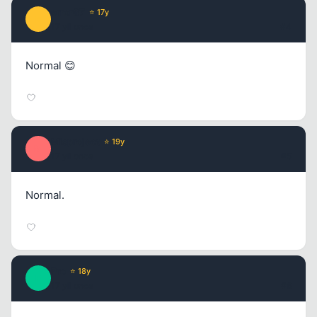
error67
⭐ 17y
E
17 yil once
#4
Normal 😊
Misproject
⭐ 19y
M
17 yil once
#5
Normal.
Pro
⭐ 18y
P
17 yil once
#6