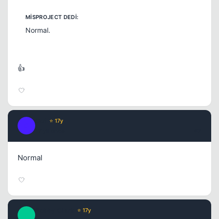
Normal.
👍
Cof
⭐ 17y
C
17 yil once
#7
Normal
Bobby_Clark
⭐ 17y
B