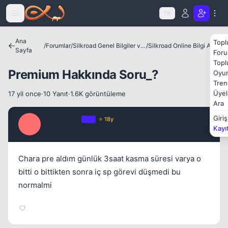
Icerige atla
TR
Ana
Topl
/
Forumlar
/
Silkroad Genel Bilgiler ve Update Bilgileri
/
Silkroad Online Bilgi Arşivi
Sayfa
Foru
Topl
Premium Hakkında Soru_?
Oyun
Tren
Üyel
17 yil once
·
10 Yanıt
·
1.6K görüntüleme
Ara
fsdfqwe23
Giriş
OP
⭐ 18y
F
Kayı
17 yil once
#1
Chara pre aldım günlük 3saat kasma süresi varya o
Kapat
bitti o bittikten sonra iç sp görevi düşmedi bu
normalmi