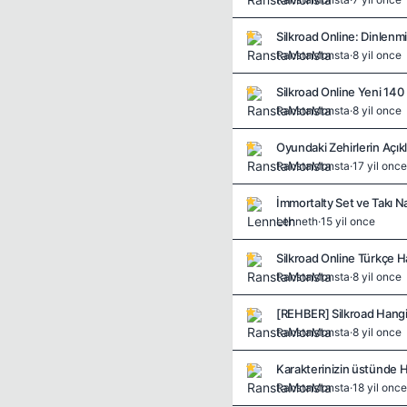
RanstaMonsta
·
8 yil once
RanstaMonsta
·
8 yil once
Oyundaki Zehirlerin Açık
RanstaMonsta
·
17 yil once
İmmortalty Set ve Takı Nas
Lenneth
·
15 yil once
Silkroad Online Türkçe Ha
RanstaMonsta
·
8 yil once
[REHBER] Silkroad Hangi 
RanstaMonsta
·
8 yil once
Karakterinizin üstünde 
RanstaMonsta
·
18 yil once