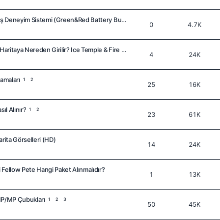
Silkroad Online: Dinlenmiş Deneyim Sistemi (Green&Red Battery Buff)
0
4.7K
Silkroad Online Yeni 140 Haritaya Nereden Girilir? Ice Temple & Fire Temple
4
24K
lamaları
1
2
25
16K
ıl Alınır?
1
2
23
61K
rita Görselleri (HD)
14
24K
Fellow Pete Hangi Paket Alınmalıdır?
1
13K
HP/MP Çubukları
1
2
3
50
45K