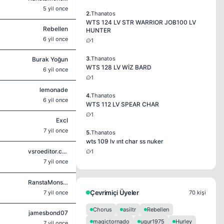
5 yil once
2.
Thanatos
WTS 124 LV STR WARRIOR JOB100 LV
Rebellen
HUNTER
6 yil once
1
3.
Thanatos
Burak Yoğun
WTS 128 LV WİZ BARD
6 yil once
1
lemonade
4.
Thanatos
6 yil once
WTS 112 LV SPEAR CHAR
1
ExcI
7 yil once
5.
Thanatos
wts 109 lv ınt char ss nuker
vsroeditor.com
1
7 yil once
RanstaMonsta
Çevrimiçi Üyeler
7 yil once
70 kişi
Chorus
asiltr
Rebellen
jamesbond07
magictornado
ugur1975
Hurley
7 yil once