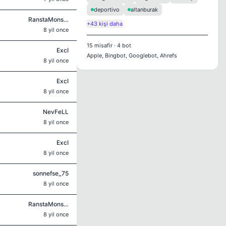
deportivo
altanburak
RanstaMonsta
+43 kişi daha
8 yil once
15
misafir
·
4
bot
ExcI
Apple, Bingbot, Googlebot, Ahrefs
8 yil once
ExcI
8 yil once
NevFeLL
8 yil once
ExcI
8 yil once
sonnefse_75
8 yil once
RanstaMonsta
8 yil once