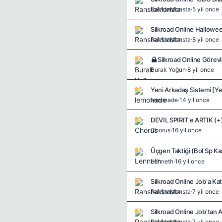
RanstaMonsta
·
5 yil once
Silkroad Online Hallowee
RanstaMonsta
·
8 yil once
Silkroad Online Görevl
Burak Yoğun
·
8 yil once
Yeni Arkadaş Sistemi [Ye
lemonade
·
14 yil once
DEVIL SPIRIT'e ARTIK (
Chorus
·
16 yil once
Üçgen Taktiği (Bol Sp Ka
Lenneth
·
16 yil once
Silkroad Online Job'a Ka
RanstaMonsta
·
7 yil once
Silkroad Online Job'tan 
RanstaMonsta
·
7 yil once