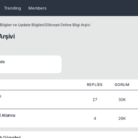
Trending
Members
ilgiler ve Update Bilgileri
/
Silkroad Online Bilgi Arşivi
Arşivi
ide
REPLIES
GORUM
2
27
30K
l Atlatma
4
26K
h Görselleri