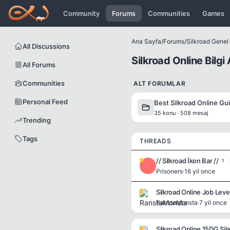
Icerige atla
Community
Forums
Communities
Games
Ana Sayfa
/
Forums
/
Silkroad Genel B
All Discussions
Silkroad Online Bilgi 
All Forums
Communities
ALT FORUMLAR
Personal Feed
Best Silkroad Online Gu
35 konu · 508 mesaj
Trending
Tags
THREADS
// Silkroad İkon Bar //
1
P
Prisoners
·
16 yil once
Silkroad Online Job Leve
RanstaMonsta
·
7 yil once
Silkroad Online 15DG Sila