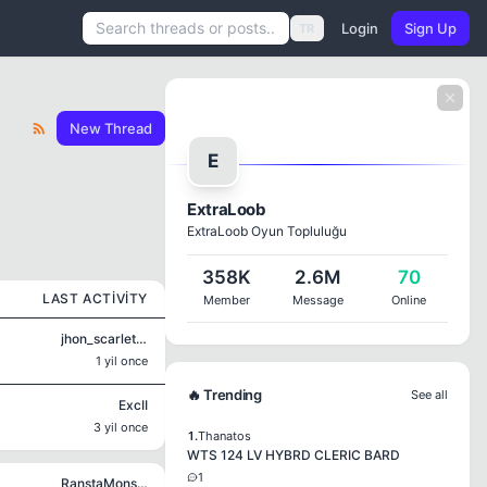
Login
Sign Up
TR
New Thread
E
ExtraLoob
ExtraLoob Oyun Topluluğu
358K
2.6M
70
LAST ACTIVITY
Member
Message
Online
jhon_scarlet46
1 yil once
🔥 Trending
See all
ExcII
3 yil once
1.
Thanatos
WTS 124 LV HYBRD CLERIC BARD
1
RanstaMonsta