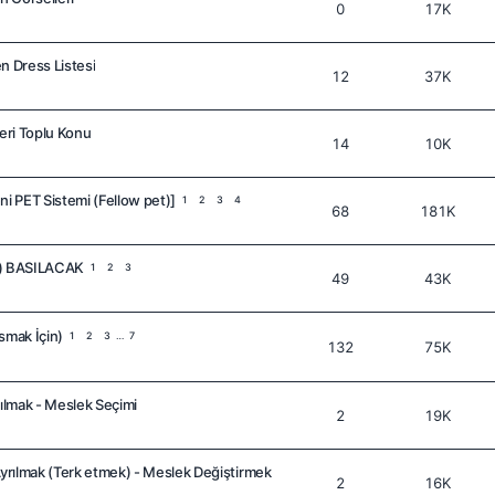
0
17K
n Dress Listesi
12
37K
eri Toplu Konu
14
10K
ni PET Sistemi (Fellow pet)]
1
2
3
4
68
181K
+) BASILACAK
1
2
3
49
43K
smak İçin)
1
2
3
…
7
132
75K
tılmak - Meslek Seçimi
2
19K
Ayrılmak (Terk etmek) - Meslek Değiştirmek
2
16K