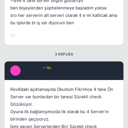
-rev6 4 tane server bilgisi gösteriyo
ben bişeylerden şüphelenmeye başladım yoksa
sro her serverin alt serveri olarak 4 e mi katlicak ama
bu işlerde bi iş var diyorum ben
3 REPLIES
uNKnoWeN
⭐ 19y
U
17 yil once
#2
Rev6daki açıklamayıda Okudum Fikrimce 4 tane Ön
Server var bunlardan bir tanesi Sürekli check
Gözüküyor.
Oyuna ilk bağlanışımızda ilk olarak bu 4 Server'ın
birinden qeçiyoruz.
İsmi geçen Serverlerden Biri Sürekli check