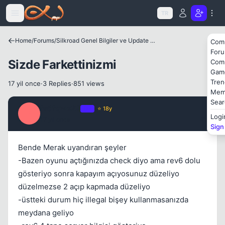
Icerige atla
TR
Home
/
Forums
/
Silkroad Genel Bilgiler ve Update Bilgileri
Com
Kapat
For
Sizde Farkettinizmi
Com
Gam
Tren
17 yil once
·
3 Replies
·
851 views
Mem
Sear
fsdfqwe23
OP
⭐ 18y
F
Logi
17 yil once
#1
Sign
Kapat
Bende Merak uyandıran şeyler
-Bazen oyunu açtığınızda check diyo ama rev6 dolu
gösteriyo sonra kapayım açıyosunuz düzeliyo
düzelmezse 2 açıp kapmada düzeliyo
-üstteki durum hiç illegal bişey kullanmasanızda
meydana geliyo