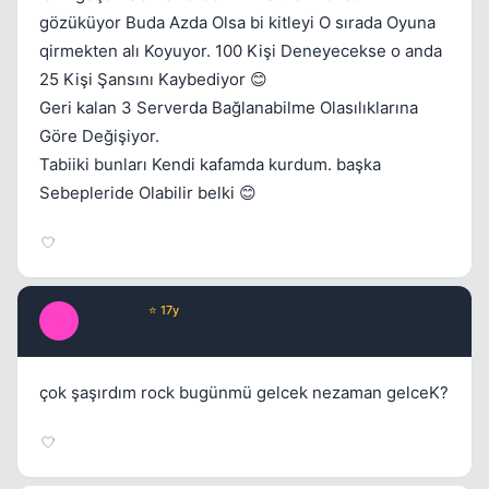
gözüküyor Buda Azda Olsa bi kitleyi O sırada Oyuna
qirmekten alı Koyuyor. 100 Kişi Deneyecekse o anda
25 Kişi Şansını Kaybediyor 😊
Geri kalan 3 Serverda Bağlanabilme Olasılıklarına
Göre Değişiyor.
Tabiiki bunları Kendi kafamda kurdum. başka
Sebepleride Olabilir belki 😊
FaR_CRY
⭐ 17y
F
17 yil once
#3
çok şaşırdım rock bugünmü gelcek nezaman gelceK?