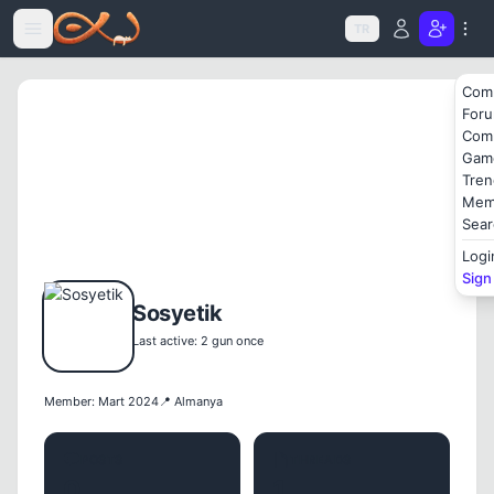
Icerige atla
TR
Com
For
Com
Gam
Tren
Mem
Sear
Logi
Sign
Sosyetik
Last active: 2 gun once
Member: Mart 2024
📍 Almanya
POSTS
THREADS
0
1