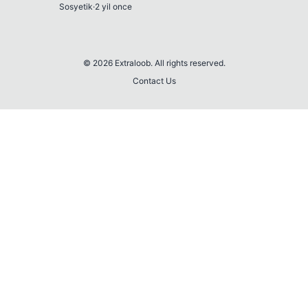
Sosyetik
·
2 yil once
© 2026 Extraloob. All rights reserved.
Contact Us