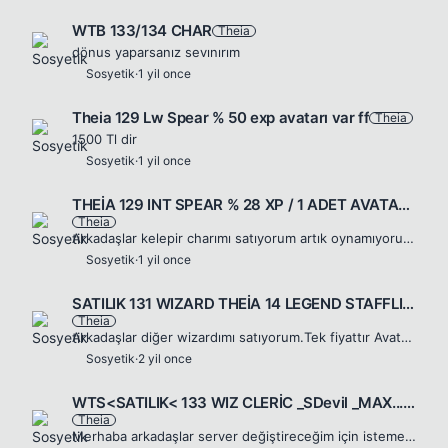
WTB 133/134 CHAR
Theia
dönus yaparsanız sevınırım
Sosyetik
·
1 yil once
Theia 129 Lw Spear % 50 exp avatarı var ff
Theia
1500 Tl dir
Sosyetik
·
1 yil once
THEİA 129 INT SPEAR % 28 XP / 1 ADET AVATAR / FULL İTEMLİ 12 13 14 15 KARIŞIK AL KAS
Theia
Arkadaşlar kelepir charımı satıyorum artık oynamıyorum. isteyene veririm İlgilenenler yazsın
Sosyetik
·
1 yil once
SATILIK 131 WIZARD THEİA 14 LEGEND STAFFLI 4000 TL
Theia
Arkadaşlar diğer wizardımı satıyorum.Tek fiyattır Avatarı vardır 101 lw jobu mevcut 13 dg legendı mevcut 14 staf ve settten para almıcam ilk yazanındır
Sosyetik
·
2 yil once
WTS<SATILIK< 133 WIZ CLERİC _SDevil _MAX... Pişman olmayacaksın
Theia
Merhaba arkadaşlar server değiştireceğim için istemedende olsa charımı satıyorum.Ticaret yapan kişiler bu konudan şuan çıkabilir.pazarlık azda olsa vardır Chardaki 24 aylık toplama petleri ve avatarla...