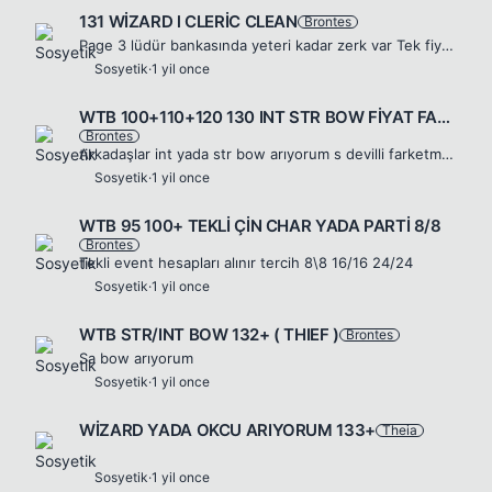
131 WİZARD l CLERİC CLEAN
Brontes
Page 3 lüdür bankasında yeteri kadar zerk var Tek fiyat 2k tl dir.
Sosyetik
·
1 yil once
WTB 100+110+120 130 INT STR BOW FİYAT FARKETMEZ
Brontes
Arkadaşlar int yada str bow arıyorum s devilli farketmez yada devilsiz ÇİN
Sosyetik
·
1 yil once
WTB 95 100+ TEKLİ ÇİN CHAR YADA PARTİ 8/8
Brontes
Tekli event hesapları alınır tercih 8\8 16/16 24/24
Sosyetik
·
1 yil once
WTB STR/INT BOW 132+ ( THIEF )
Brontes
Sa bow arıyorum
Sosyetik
·
1 yil once
WİZARD YADA OKCU ARIYORUM 133+
Theia
.
Sosyetik
·
1 yil once