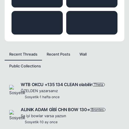
LIKES
REPUTATION
5
4
Recent Threads
Recent Posts
Wall
Public Collections
WTB OKCU +135 134 CLEAN olabilir
Theia
ÖZELDEN yazarsanız
Sosyetik
·
1 hafta once
ALINIK ADAM GİBİ CHN BOW 130+
Brontes
Sa iyi bowlar varsa yazsın
Sosyetik
·
10 ay once