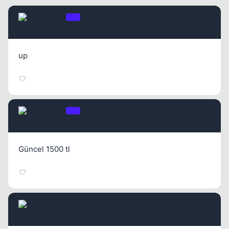
Sosyetik
OP
1 yil once
#2
up
Sosyetik
OP
1 yil once
#3
Güncel 1500 tl
zort135
1 yil once
#4