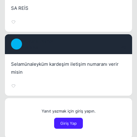
SA REİS
Mustafa Uyanık
M
1 yil once
#5
Selamünaleyküm kardeşim iletişim numaranı verir
misin
Yanıt yazmak için giriş yapın.
Giriş Yap