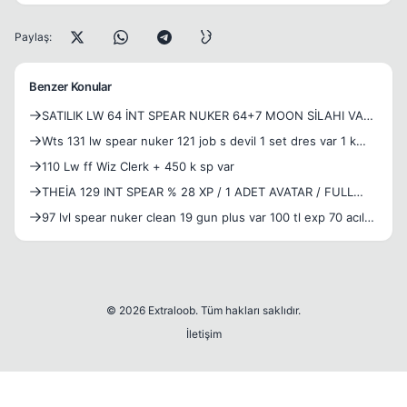
Paylaş:
Benzer Konular
SATILIK LW 64 İNT SPEAR NUKER 64+7 MOON SİLAHI VAR
7 DG BLUE'LU SETİ VAR LW 20 JOB SETİ VAR BLUE'LU 200
Wts 131 lw spear nuker 121 job s devil 1 set dres var 1 k
TL TEK FİYAT
yerden kalkma sc var 13 dg ful legend set job 100 lw
110 Lw ff Wiz Clerk + 450 k sp var
common blue li set resimle mevcut
THEİA 129 INT SPEAR % 28 XP / 1 ADET AVATAR / FULL
İTEMLİ 12 13 14 15 KARIŞIK AL KAS
97 lvl spear nuker clean 19 gun plus var 100 tl exp 70 acıl
satılıktır...
© 2026 Extraloob. Tüm hakları saklıdır.
İletişim