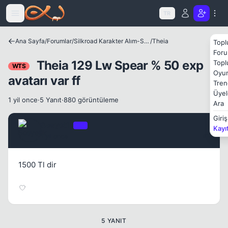
Icerige atla
Kapat
TR
Ana Sayfa
/
Forumlar
/
Silkroad Karakter Alım-Satımları
/
Theia
Topl
Foru
Theia 129 Lw Spear % 50 exp
Topl
WTS
Oyun
avatarı var ff
Tren
Üyel
1 yil once
·
5 Yanıt
·
880 görüntüleme
Ara
Kapat
Giriş
Sosyetik
OP
Kayı
1 yil once
#1
1500 Tl dir
5 YANIT