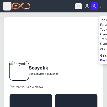
Icerige atla
TR
Topl
Foru
Topl
Oyun
Tren
Üyel
Ara
Giriş
Kayı
Sosyetik
Son aktivite: 4 gun once
Üye: Mart 2024
📍 Almanya
MESAJ
KONU
0
1