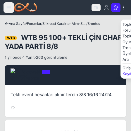
Icerige atla
TR
Ana Sayfa
/
Forumlar
/
Silkroad Karakter Alım-Satımları
/
Brontes
Topl
Foru
WTB 95 100+ TEKLİ ÇİN CHAR
Topl
WTB
Oyun
YADA PARTİ 8/8
Tren
Üyel
1 yil once
·
1 Yanıt
·
263 görüntüleme
Ara
Giriş
Sosyetik
OP
Kayı
1 yil once
#1
Tekli event hesapları alınır tercih 8\8 16/16 24/24