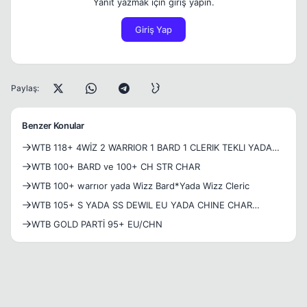
Yanıt yazmak için giriş yapın.
Giriş Yap
Paylaş:
Benzer Konular
WTB 118+ 4WİZ 2 WARRIOR 1 BARD 1 CLERIK TEKLI YADA
PARTI HALINCE ALINIR
WTB 100+ BARD ve 100+ CH STR CHAR
WTB 100+ warrıor yada Wizz Bard*Yada Wizz Cleric
WTB 105+ S YADA SS DEWIL EU YADA CHINE CHAR
+5+7+12 SET SILAH 05302812090 GSM
WTB GOLD PARTİ 95+ EU/CHN