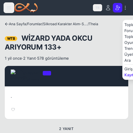
Icerige atla
TR
Ana Sayfa
/
Forumlar
/
Silkroad Karakter Alım-Satımları
/
Theia
Topl
Foru
WİZARD YADA OKCU
Topl
WTB
Oyun
ARIYORUM 133+
Tren
Üyel
1 yil once
·
2 Yanıt
·
578 görüntüleme
Ara
Giriş
Sosyetik
OP
Kayı
1 yil once
#1
.
2 YANIT