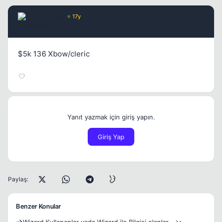
Rebellen
⭐ 17y
1 yil once
#2
$5k 136 Xbow/cleric
Yanıt yazmak için giriş yapın.
Giriş Yap
Paylaş:
Benzer Konular