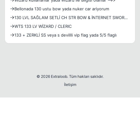
Wizard Kullananlar yada Wizard ile Bilgisi olanlar -->>
Bellonada 130 ustu bow yada nuker car ariyorum
130 LVL SAĞLAM SETLİ CH STR BOW & İNTERNET SWORD
YADA SPEAR ÇAR ARIYORUM.
WTS 133 LV WİZARD / CLERIC
133 + ZERKLİ SS veya s devillli vip flag yada 5/5 flaglı
© 2026 Extraloob. Tüm hakları saklıdır.
İletişim