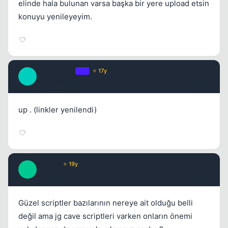
elinde hala bulunan varsa başka bir yere upload etsin
konuyu yenileyeyim.
DeadlyHunt
OP
⭐ 17y
D
16 yil once
#9
up . (linkler yenilendi)
Nebula
⭐ 19y
N
16 yil once
#10
Güzel scriptler bazılarının nereye ait olduğu belli
değil ama jg cave scriptleri varken onların önemi