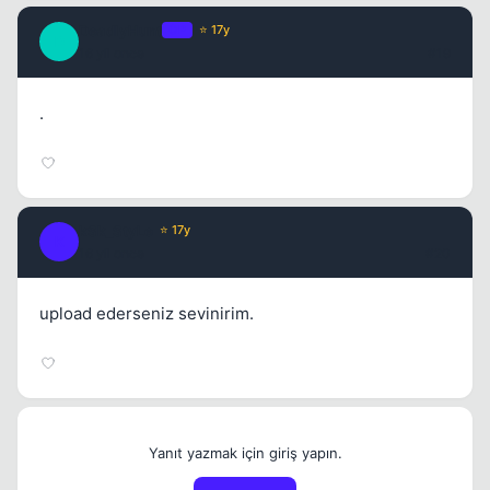
DeadlyHunt
OP
⭐ 17y
D
16 yil once
#19
.
kSk_StyLe
⭐ 17y
K
16 yil once
#20
upload ederseniz sevinirim.
Yanıt yazmak için giriş yapın.