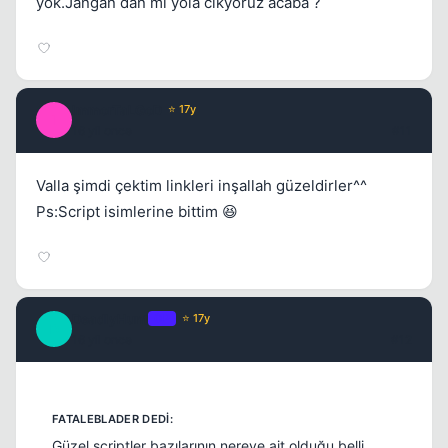
yok.Jangan dan mı yola cıkyoruz acaba ?
ImmorTaLGoD
⭐ 17y
I
16 yil once
#11
Valla şimdi çektim linkleri inşallah güzeldirler^^
Ps:Script isimlerine bittim 😆
DeadlyHunt
OP
⭐ 17y
D
16 yil once
#12
Güzel scriptler bazılarının nereye ait olduğu belli