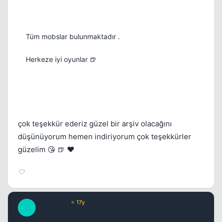
Kapat
Tüm mobslar bulunmaktadır .
Herkeze iyi oyunlar 🍺
çok teşekkür ederiz güzel bir arşiv olacağını
düşünüyorum hemen indiriyorum çok teşekkürler
güzelim 😘 🍺 ❤️
By_DaDaS
⭐ 17y
B
16 yil once
#6