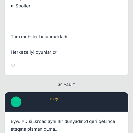
Spoiler
Tüm mobslar bulunmaktadır .
Herkeze iyi oyunlar 🍺
30 YANIT
Mc.usLanMaz
⭐ 17y
M
16 yil once
#2
Kapat
Eyw. =D siLkroad aynı ßir dünyadır :d qeri qeLince
attıqına pisman oLma..