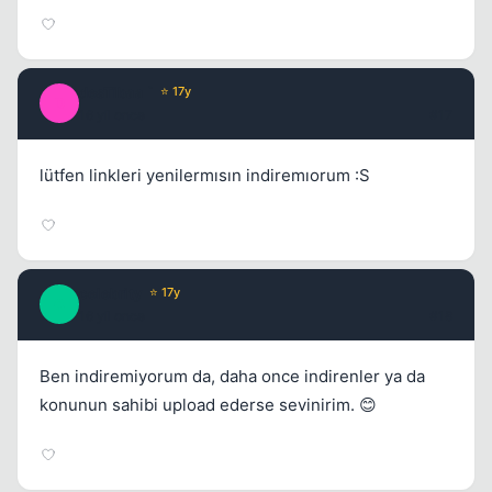
desTibaa `
⭐ 17y
D
16 yil once
#17
lütfen linkleri yenilermısın indiremıorum :S
celebrity
⭐ 17y
C
16 yil once
#18
Ben indiremiyorum da, daha once indirenler ya da
konunun sahibi upload ederse sevinirim. 😊