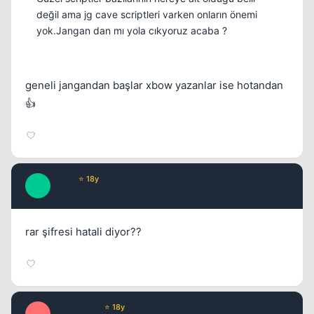
değil ama jg cave scriptleri varken onların önemi
yok.Jangan dan mı yola cıkyoruz acaba ?
geneli jangandan başlar xbow yazanlar ise hotandan
👍
Stres
⭐ 18y
S
16 yil once
#13
rar şifresi hatali diyor??
BaSoryong
⭐ 18y