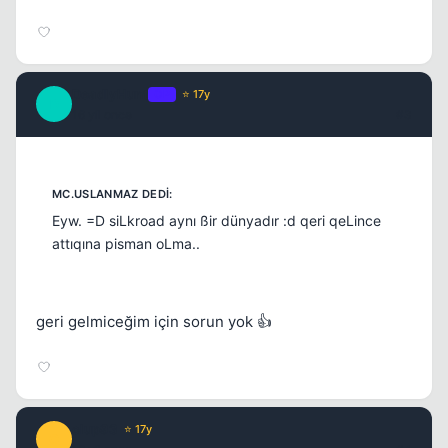
DeadlyHunt
OP
⭐ 17y
D
16 yil once
#3
Kapat
Eyw. =D siLkroad aynı ßir dünyadır :d qeri qeLince
attıqına pisman oLma..
geri gelmiceğim için sorun yok 👍
Kapat
clup93
⭐ 17y
C