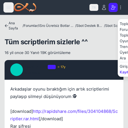
Icerige atla
TR
Ana
Topl
/
Forumlar
/
iSro Ücretsiz Botlar ve Diğer Programlar
/
Sbot Destek Bölümü
/
Sbot Scriptler
Sayfa
Foru
Kapat
Topl
Tüm scriptlerim sizlerle ^^
Oyun
Tren
Üyel
16 yil once
·
30 Yanıt
·
19K görüntüleme
Ara
DeadlyHunt
Giriş
OP
⭐ 17y
D
Kayı
16 yil once
#1
Kapat
Arkadaşlar oyunu bıraktığım için artık scriptlerimi
paylaşıp silmeyi düşünüyorum 🕵️
[download]
http://rapidshare.com/files/304104868/Sc
riptler.rar.html
[/download]
Rar şifresi