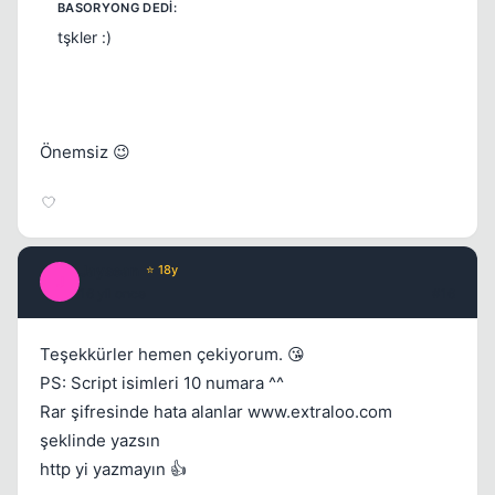
tşkler :)
Önemsiz 😉
Jaysean
⭐ 18y
J
16 yil once
#16
Teşekkürler hemen çekiyorum. 😘
PS: Script isimleri 10 numara ^^
Rar şifresinde hata alanlar www.extraloo.com
şeklinde yazsın
http yi yazmayın 👍