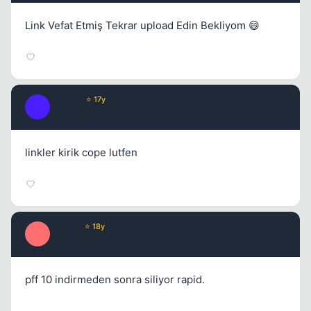
Link Vefat Etmiş Tekrar upload Edin Bekliyom 😄
sad231
⭐ 17y
S
16 yil once
#7
linkler kirik cope lutfen
Milano
⭐ 18y
M
16 yil once
#8
pff 10 indirmeden sonra siliyor rapid.