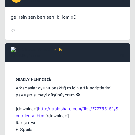
16 yil once
#4
gelirsin sen ben seni biliom xD
Kapat
Chorus
Yönetici
⭐ 19y
16 yil once
#5
Arkadaşlar oyunu bıraktığım için artık scriptlerimi
paylaşıp silmeyi düşünüyorum 🕵️
Kapat
[download]
http://rapidshare.com/files/277755151/S
criptler.rar.html
[/download]
Rar şifresi
Spoiler