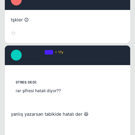
B
16 yil once
#14
tşkler 😊
DeadlyHunt
OP
⭐ 17y
D
16 yil once
#15
rar şifresi hatali diyor??
yanlış yazarsan tabikide hatalı der 😆