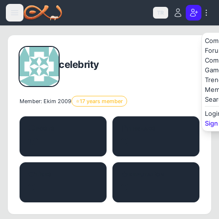
Icerige atla
TR
Com
For
Com
celebrity
Gam
Tren
Mem
Sear
Member: Ekim 2009
⭐
17 years member
Logi
Sign
POSTS
THREADS
61
0
LIKES
REPUTATION
0
0