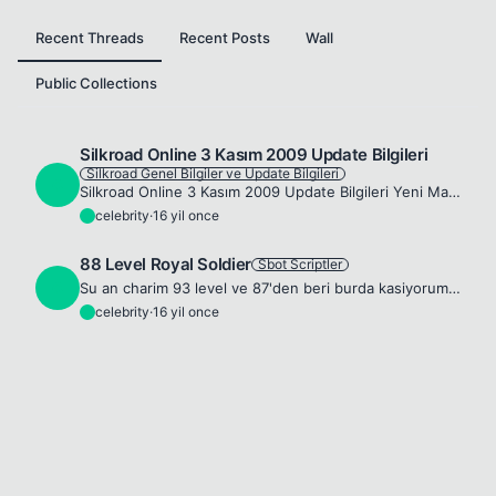
Recent Threads
Recent Posts
Wall
Public Collections
Silkroad Online 3 Kasım 2009 Update Bilgileri
Silkroad Genel Bilgiler ve Update Bilgileri
C
Silkroad Online 3 Kasım 2009 Update Bilgileri Yeni Magic Pop item listesi Halloween Event'i sona erecek. Magic Pop item listesi yenilenecek. Click and Buy (USD) ödeme sistemi düzenlendi. Australia, C...
celebrity
·
16 yil once
C
88 Level Royal Soldier
Sbot Scriptler
C
Su an charim 93 level ve 87'den beri burda kasiyorum, muhakkak is gorur. 😊 Jangan çıkışlı: Spoiler go(6438,1093) go(6438,1098) go(6438,1103) go(6436,1125) go(6438,1134) go(6469,1136) go(6488,1136) go...
celebrity
·
16 yil once
C