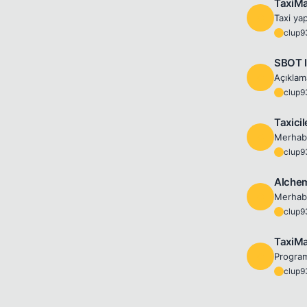
TaxiMa
C
clup9
C
SBOT I
C
clup9
C
Taxici
C
clup9
C
Alchem
C
clup9
C
TaxiMa
C
clup9
C