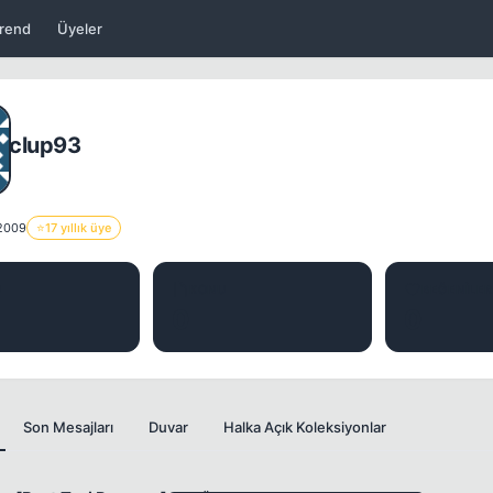
rend
Üyeler
clup93
 2009
⭐
17 yıllık üye
J
KONU
BEĞENILER
0
0
Son Mesajları
Duvar
Halka Açık Koleksiyonlar