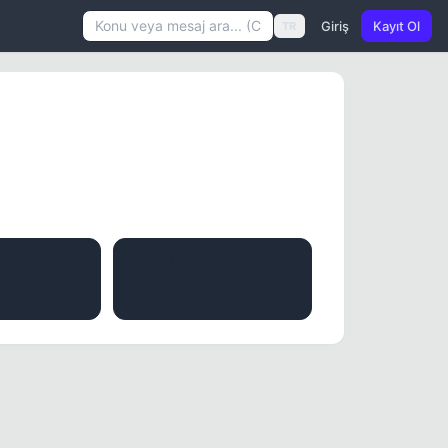
Giriş
Kayıt Ol
TR
İTIBAR
6