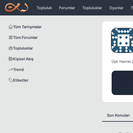
Icerige atla
Topluluk
Forumlar
Topluluklar
Oyunlar
T
Tüm Tartışmalar
Tüm Forumlar
Topluluklar
Kişisel Akış
Üye: Haziran
Trend
MESA
Etiketler
62
Son Konuları