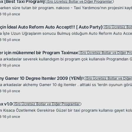
x [Best Taxi Program]
iSro Ücretsiz Botlar ve Diğer Programlar
3
·
16 yil once
çin İdeal Auto Reform Auto Accept!!! [ Auto Party]
iSro Ücretsiz Bo
3
·
16 yil once
ler için mükemmel bir Program Taximax
iSro Ücretsiz Botlar ve Diğer Pr
3
·
16 yil once
y Gamer 10 Degree Itemler 2009 (YENİ)!
iSro Ücretsiz Botlar ve Diğe
3
·
16 yil once
x v1.0
iSro Ücretsiz Botlar ve Diğer Programlar
3
·
16 yil once