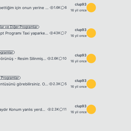
clup93
1.6K
6
C
Taxi yaparken süre tutan bir program. nakooo - Taxi Yardımcısı'nın projesini kaybettiğim için onun yerine bunu yaptım. Bana arka planı saydam programı soruyodunuz, işte bu geliştirilmiş hali Programda...
16 yil once
tlar ve Diğer Programlar
clup93
43K
7
C
Açıklama İşte Uzun Uğraşlarım sonucu Bulmuş olduğum Auto Reform Auto Accept Programı Taxi yaparken düşük levelleri otomatik alabilir. 4/4 pt oto kuran ve gelenleri oto alan vede Açıklama Kısmına İste...
16 yil once
ogramlar
clup93
2.6K
10
C
Merhaba arkadaslar severek kullandıgım bi program çok kullanıslıı Programdan Görünüş - Resim Silinmiş. Download http://www.dosya.tc/TaxiMax_3567.rar.html VirusTotal http://www.virustotal.com/tr/analis...
16 yil once
r Programlar
clup93
2.3K
5
C
Merhaba arkadaslar alchemy Gamer 10 dg itemler . alttaki ss 'lerdn oyunun görüntüsünü görebilirsiniz. Oyundan bir Kare - Resim Silinmiş. Download http://s2.dosya.tc/AlchemyGamer_10345.rar.html VirusTo...
16 yil once
clup93
2.3K
11
C
Programı Kısaca Özetlemek Gerekirse Güzel bir taxi programı kullanısı gayet kolaydır Konum yanlıs yerdeyse adminlerden ricam doğru yere taşımaları güle güle kullanın - Resim Silinmiş. EDİT http://www...
16 yil once