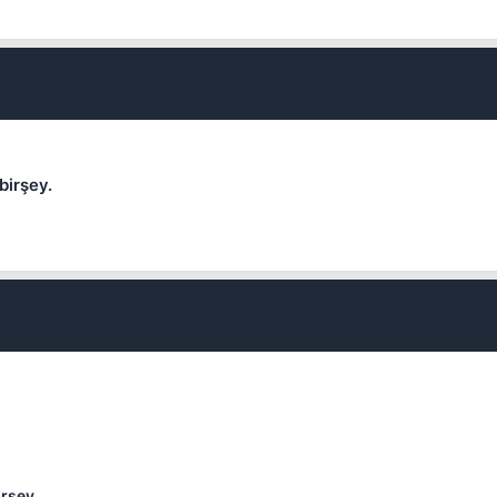
birşey.
rşey.