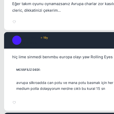
Eğer takım oyunu oynamazsanız Avrupa charlar zor kasılı
cleric, dikkatinizi çekerim...
serdarinho
⭐ 19y
S
19 yil once
hiç iime sinmedi benımbu europa olayı yaw Rolling Eyes
avrupa silkroadda can potu ve mana potu basmak için her 
medium potla dolaşıyorum nerdne cıktı bu kural 15 sn