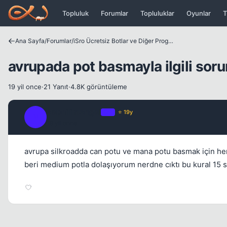
Icerige atla
Topluluk
Forumlar
Topluluklar
Oyunlar
T
Ana Sayfa
/
Forumlar
/
iSro Ücretsiz Botlar ve Diğer Programlar
avrupada pot basmayla ilgili soru
19 yil once
·
21 Yanıt
·
4.8K görüntüleme
NephilimAngel
OP
⭐ 19y
N
19 yil once
avrupa silkroadda can potu ve mana potu basmak için he
beri medium potla dolaşıyorum nerdne cıktı bu kural 15 