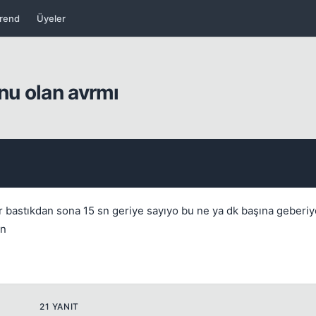
Kapat
rend
Üyeler
nu olan avrmı
r bastıkdan sona 15 sn geriye sayıyo bu ne ya dk başına geberi
Kapat
sn
21 YANIT