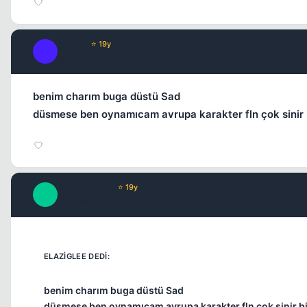
pfffffff
⭐ 19y
P
19 yil once
benim charım buga düstü Sad
düsmese ben oynamıcam avrupa karakter fln çok sinir 
RockmasteR
⭐ 19y
R
19 yil once
benim charım buga düstü Sad
düsmese ben oynamıcam avrupa karakter fln çok sinir bi