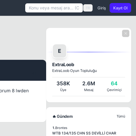
Giriş
Kayıt Ol
TR
E
ExtraLoob
ExtraLoob Oyun Topluluğu
#1
358K
2.6M
64
yorum 8 lwden
Üye
Mesaj
Çevrimiçi
🔥 Gündem
Tümü
1.
Brontes
WTB 134/135 CHN SS DEVİLLİ CHAR