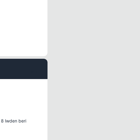
#13
 8 lwden beri