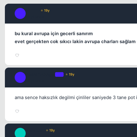
pfffffff
⭐ 19y
P
19 yil once
bu kural avrupa için gecerli sanırım
evet gerçekten cok sıkıcı lakin avrupa charları sağlam 
NephilimAngel
OP
⭐ 19y
N
19 yil once
ama sence haksızlık degilmi çinliler saniyede 3 tane pot
Nervous_
⭐ 19y
N
19 yil once