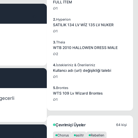
FULL İTEM
1
#2
2.
Hyperion
SATILIK 134 LV WİZ 135 LV NUKER
1
3.
Theia
WTB 2010 HALLOWEN DRESS MALE
2
4.
İstekleriniz & Önerileriniz
Kullancı adı (url) değişikliği talebi
1
#3
5.
Brontes
WTS 109 Lv Wizard Brontes
gecerli
1
Çevrimiçi Üyeler
64 kişi
Chorus
asiltr
Rebellen
#4