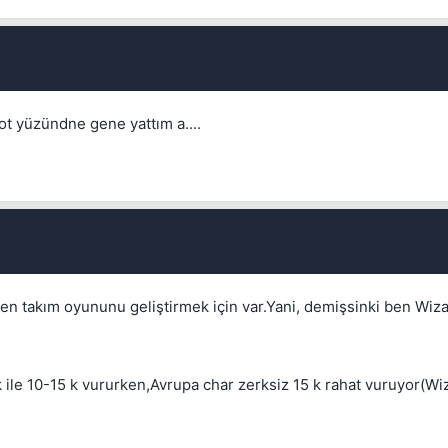
Kapat
ot yüzündne gene yattım a....
aten takım oyununu geliştirmek için var.Yani, demişsinki ben Wiz
Kapat
k ile 10-15 k vururken,Avrupa char zerksiz 15 k rahat vuruyor(Wi