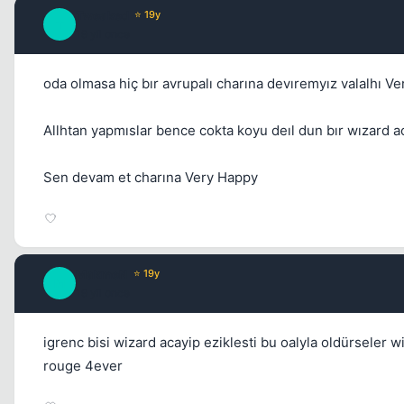
Tweaked
⭐ 19y
T
19 yil once
oda olmasa hiç bır avrupalı charına devıremyız valalhı V
Allhtan yapmıslar bence cokta koyu deıl dun bır wızard 
Sen devam et charına Very Happy
MakmeN
⭐ 19y
M
19 yil once
igrenc bisi wizard acayip eziklesti bu oalyla oldürseler 
rouge 4ever