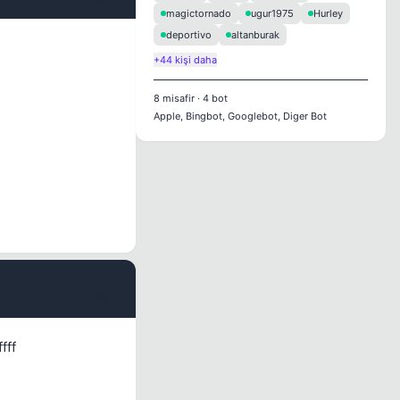
magictornado
ugur1975
Hurley
deportivo
altanburak
+44 kişi daha
8
misafir
·
4
bot
Apple, Bingbot, Googlebot, Diger Bot
#5
fff