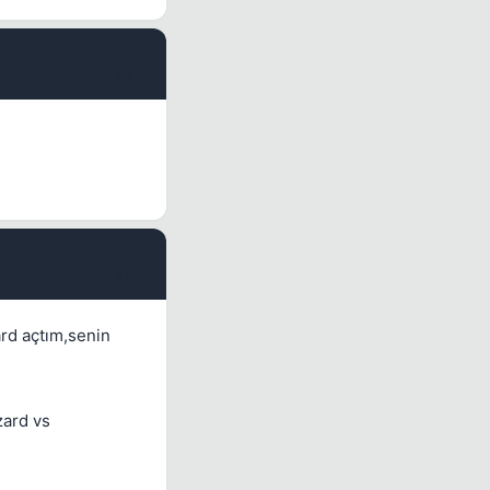
#6
#7
ard açtım,senin
zard vs