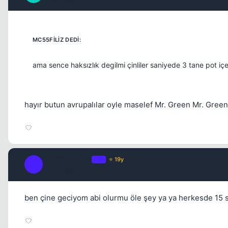
ama sence haksızlık degilmi çinliler saniyede 3 tane pot i
hayır butun avrupalılar oyle maselef Mr. Green Mr. Green
NephilimAngel
OP
⭐ 19y
N
19 yil once
ben çine geciyom abi olurmu öle şey ya ya herkesde 15 sn