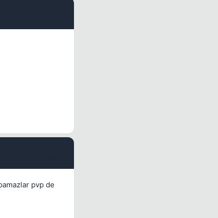
#9
#10
ypamazlar pvp de