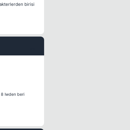
kterlerden birisi
#8
 8 lwden beri