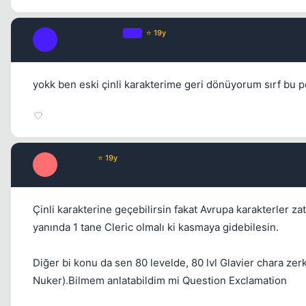
NephilimAngel
OP
⭐ 19y
N
19 yil once
yokk ben eski çinli karakterime geri dönüyorum sırf bu p
Xanthos
⭐ 19y
X
19 yil once
Çinli karakterine geçebilirsin fakat Avrupa karakterler z
yanında 1 tane Cleric olmalı ki kasmaya gidebilesin.
Diğer bi konu da sen 80 levelde, 80 lvl Glavier chara zer
Nuker).Bilmem anlatabildim mi Question Exclamation