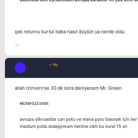
çek returnu kurtul baba nasıl düştün ya nerde oldu
serdarinho
⭐ 19y
S
19 yil once
allah izinverirse 30 dk sora deniyecem Mr. Green
avrupa silkroadda can potu ve mana potu basmak için her 
medium potla dolaşıyorum nerdne cıktı bu kural 15 sn