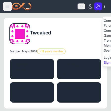
Icerige atla
TR
Com
For
Com
Tweaked
Gam
Tren
Mem
Sear
Member: Mayıs 2007
⭐
19 years member
Logi
Sign
POSTS
THREADS
587
0
LIKES
REPUTATION
0
0