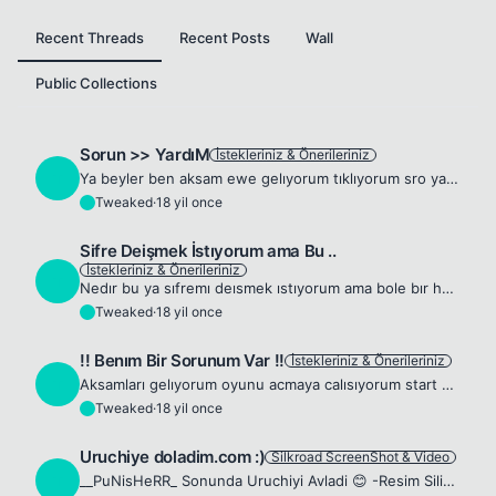
Recent Threads
Recent Posts
Wall
Public Collections
Sorun >> YardıM
İstekleriniz & Önerileriniz
T
Ya beyler ben aksam ewe gelıyorum tıklıyorum sro ya start gelmıyor 50 kere tıklıyom kapıyom acıyom yarım saatten fazla ugrasıtgım oluyor start getırmek için Neden gelmıyor ya anlamadım bunun bır cozum...
Tweaked
·
18 yil once
T
Sifre Deişmek İstıyorum ama Bu ..
İstekleriniz & Önerileriniz
T
Nedır bu ya sıfremı deısmek ıstıyorum ama bole bır hata ıle karsılasıyorum herseyım doru e maıl ıd ama bole bır hata verıyor !! -Resim Silinmiş.
Tweaked
·
18 yil once
T
!! Benım Bir Sorunum Var !!
İstekleriniz & Önerileriniz
T
Aksamları gelıyorum oyunu acmaya calısıyorum start gelmıyor start gelmedıgı için botuda acamıyorum hatalar alıyorum Bu her aksam oluyor sureklı ancak sole bı 15 dk fılan ac kapa yapıyorum gelıyor Onda...
Tweaked
·
18 yil once
T
Uruchiye doladim.com :)
Silkroad ScreenShot & Video
T
__PuNisHeRR_ Sonunda Uruchiyi Avladi 😊 -Resim Silinmiş. -Resim Silinmiş. -Resim Silinmiş.