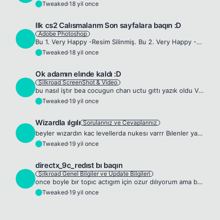
Tweaked
·
18 yil once
T
Ilk cs2 Calısmalarım Son sayfalara baqın :D
Adobe Photoshop
T
Bu 1. Very Happy -Resim Silinmiş. Bu 2. Very Happy -Resim Silinmiş.
Tweaked
·
18 yil once
T
Ok adamın elınde kaldı :D
Silkroad ScreenShot & Video
T
bu nasıl iştır bea cocugun charı uctu gıttı yazık oldu Very Happy -Resim Silinmiş. -Resim Silinmiş.
Tweaked
·
19 yil once
T
Wizardla ılgılı
Sorularınız ve Cevaplarınız
T
beyler wızardın kac levellerda nukesı varrr Bılenler yazsın Sımdıden tessekkur ederım Wink
Tweaked
·
19 yil once
T
directx_9c_redıst bı baqın
Silkroad Genel Bilgiler ve Update Bilgileri
T
once boyle bır topıc actıgım için ozur dılıyorum ama bunuda ındırcekmısız galıba bunu ındırıp napıcaz ? Arkadas ındır dedı Sımdıden tessekkurler
Tweaked
·
19 yil once
T