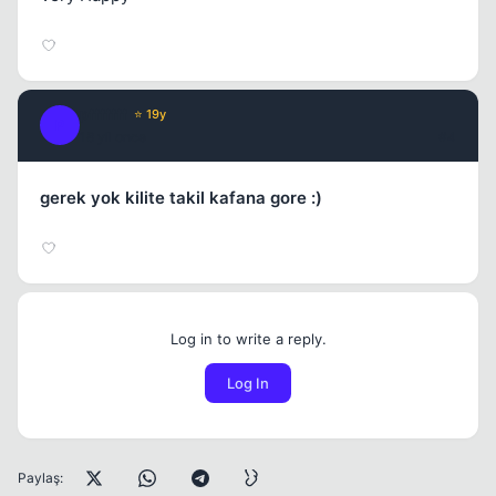
pfffffff
⭐ 19y
P
18 yil once
#4
gerek yok kilite takil kafana gore :)
Log in to write a reply.
Log In
Paylaş: