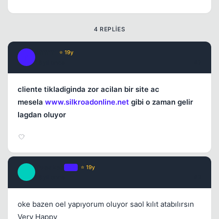
4 REPLIES
pfffffff
⭐ 19y
P
18 yil once
#2
cliente tikladiginda zor acilan bir site ac
mesela
www.silkroadonline.net
gibi o zaman gelir
lagdan oluyor
Tweaked
OP
⭐ 19y
T
18 yil once
#3
oke bazen oel yapıyorum oluyor saol kılıt atabılırsın
Very Happy