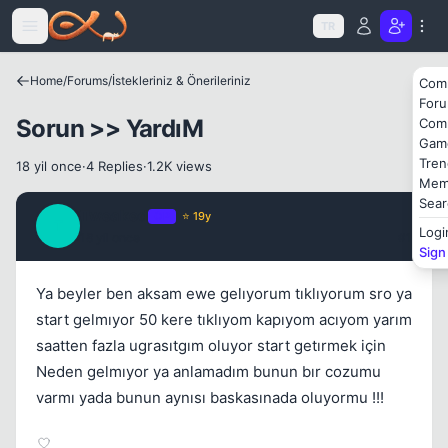
Icerige atla
Kapat
TR
Home
/
Forums
/
İstekleriniz & Önerileriniz
Com
For
Sorun >> YardıM
Com
Gam
Tren
18 yil once
·
4 Replies
·
1.2K views
Mem
Kapat
Sear
Tweaked
OP
⭐ 19y
T
Logi
18 yil once
#1
Sign
Ya beyler ben aksam ewe gelıyorum tıklıyorum sro ya
start gelmıyor 50 kere tıklıyom kapıyom acıyom yarım
saatten fazla ugrasıtgım oluyor start getırmek için
Neden gelmıyor ya anlamadım bunun bır cozumu
varmı yada bunun aynısı baskasınada oluyormu !!!