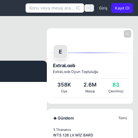
Giriş
Kayıt Ol
TR
E
ExtraLoob
ExtraLoob Oyun Topluluğu
#1
358K
2.6M
83
Üye
Mesaj
Çevrimiçi
🔥 Gündem
Tümü
1.
Thanatos
WTS 128 LV WİZ BARD