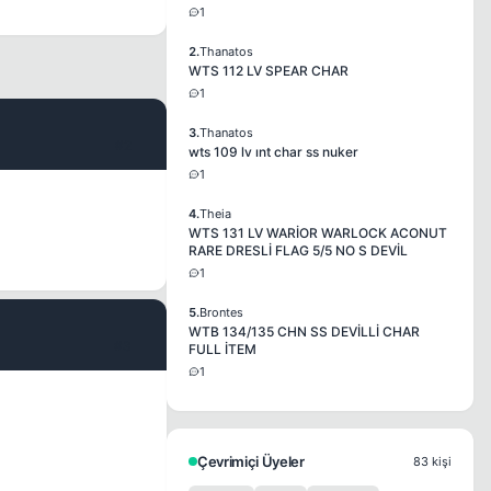
1
2.
Thanatos
WTS 112 LV SPEAR CHAR
1
3.
Thanatos
#2
wts 109 lv ınt char ss nuker
1
4.
Theia
WTS 131 LV WARİOR WARLOCK ACONUT
RARE DRESLİ FLAG 5/5 NO S DEVİL
1
5.
Brontes
WTB 134/135 CHN SS DEVİLLİ CHAR
#3
FULL İTEM
1
Çevrimiçi Üyeler
83 kişi