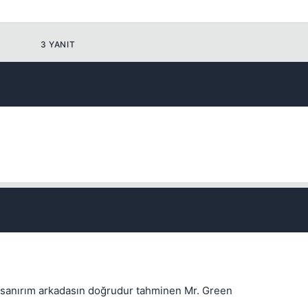
3 YANIT
💎
 sanırım arkadasın doğrudur tahminen Mr. Green
Mevcut reputation puanın
-