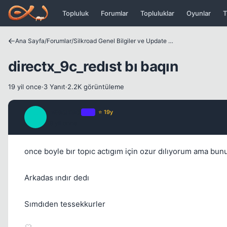
Icerige atla
Topluluk
Forumlar
Topluluklar
Oyunlar
T
Ana Sayfa
/
Forumlar
/
Silkroad Genel Bilgiler ve Update Bilgileri
directx_9c_redıst bı baqın
19 yil once
·
3 Yanıt
·
2.2K görüntüleme
Tweaked
OP
⭐ 19y
T
19 yil once
once boyle bır topıc actıgım için ozur dılıyorum ama bun
Arkadas ındır dedı
Sımdıden tessekkurler