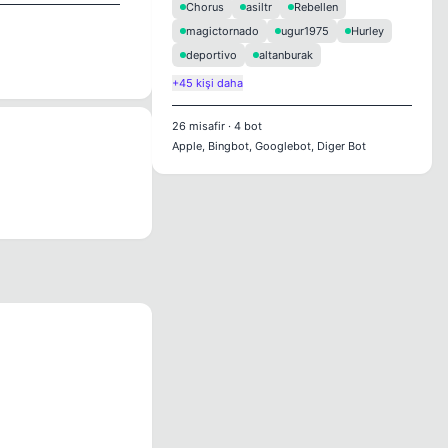
Chorus
asiltr
Rebellen
magictornado
ugur1975
Hurley
deportivo
altanburak
+45 kişi daha
26
misafir
·
4
bot
Apple, Bingbot, Googlebot, Diger Bot