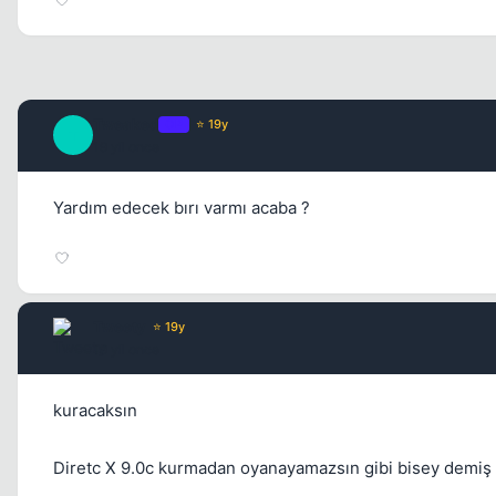
Tweaked
OP
⭐ 19y
T
19 yil once
Yardım edecek bırı varmı acaba ?
Tweety
⭐ 19y
19 yil once
kuracaksın
Diretc X 9.0c kurmadan oyanayamazsın gibi bisey demiş