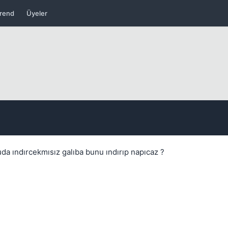
rend
Üyeler
Kapat
uda ındırcekmısız galıba bunu ındırıp napıcaz ?
Kapat