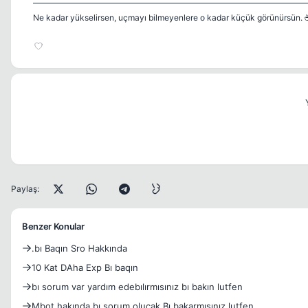
Ne kadar yükselirsen, uçmayı bilmeyenlere o kadar küçük görünürsün. 
Paylaş:
Benzer Konular
.bı Baqın Sro Hakkında
10 Kat DAha Exp Bı baqın
bı sorum var yardım edebılırmısınız bı bakın lutfen
Mbot hakında bı sorum olucak Bı bakarmısınız lutfen