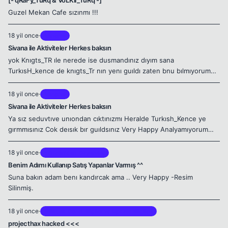
[- qRaFy_TuRq & VoLKii_TuRq -]
Guzel Mekan Cafe sızınmı !!!
18 yil once
·
Minerva
Sivana ile Aktiviteler Herkes baksın
yok Knıgts_TR ıle nerede ise dusmandınız dıyım sana
TurkısH_kence de knıgts_Tr nın yenı guıldı zaten bnu bılmıyorum
deme Very Happy Nese Sıze basarılar !!!!
18 yil once
·
Minerva
Sivana ile Aktiviteler Herkes baksın
Ya sız seduvtıve unıondan cıktınızmı Heralde Turkısh_Kence ye
gırmmısınız Cok deısık bır guıldsınız Very Happy Analyamıyorum
sızı Very Happy ıns burda bı yer tutturursunuz Very Happy Daha
buyuk yerler...
18 yil once
·
Yönetimden Duyurular
Benim Adımı Kullanıp Satış Yapanlar Varmış ^^
Suna bakın adam benı kandırcak ama .. Very Happy -Resim
Silinmiş.
18 yil once
·
Silkroad Genel Bilgiler ve Update Bilgileri
projecthax hacked <<<