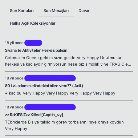
Son Konuları
Son Mesajları
Duvar
Halka Açık Koleksiyonlar
18 yil once
·
Minerva
Sivana ile Aktiviteler Herkes baksın
Cotanakım Gecen geldım sızın guılde Very Happy Unutmusun
herkesı ya kac aydır gırmıyorsun nese bız sımdılık yıne TRAGIC e
gectık Artık yazın devam ederız bırlıkte .. Very Happy
18 yil once
·
Silkroad ScreenShot & Video
80 LvL adamın elindekini bilen vrmı?? ( Acil )
+ kac bu Very Happy Very Happy Very Happy Very Happy
18 yil once
·
Silkroad ScreenShot & Video
zz RaKiPSiZzz Killed [Captin_ıvy]
TEbrıklerde Bısıye takıldım gorev torbalarını nıye oraya koydun
Very Happy