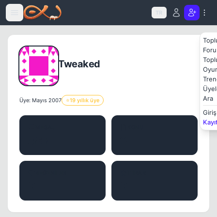
Icerige atla
TR
Topl
Foru
Topl
Tweaked
Oyun
Tren
Üyel
Ara
Üye: Mayıs 2007
⭐
19 yıllık üye
Giriş
Kayı
MESAJ
KONU
587
0
BEĞENILER
İTIBAR
0
0