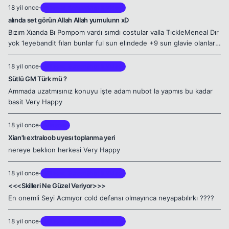
18 yil once
·
Silkroad ScreenShot & Video
alında set görün Allah Allah yumulunn xD
Bızım Xıanda Bı Pompom vardı sımdı costular valla TıckleMeneal Dır
yok 1eyebandit fılan bunlar ful sun elındede +9 sun glavie olanlar
artık wooow ları 90 lıklara saklıyoz Very Happy
18 yil once
·
Silkroad ScreenShot & Video
Sütlü GM Türk mü ?
Ammada uzatmısınız konuyu işte adam nubot la yapmıs bu kadar
basit Very Happy
18 yil once
·
Minerva
Xian'lı extraloob uyesı toplanma yeri
nereye beklıon herkesi Very Happy
18 yil once
·
Silkroad ScreenShot & Video
<<<Skilleri Ne Güzel Veriyor>>>
En onemli Seyi Acmıyor cold defansı olmayınca neyapabılırkı ????
18 yil once
·
Silkroad ScreenShot & Video