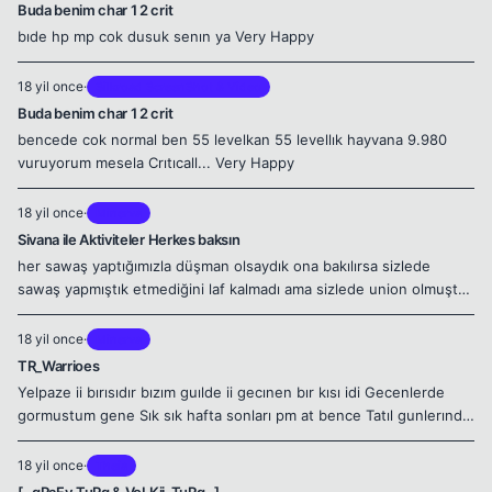
Buda benim char 1 2 crit
bıde hp mp cok dusuk senın ya Very Happy
18 yil once
·
Silkroad ScreenShot & Video
Buda benim char 1 2 crit
bencede cok normal ben 55 levelkan 55 levellık hayvana 9.980
vuruyorum mesela Crıtıcall... Very Happy
18 yil once
·
Minerva
Sivana ile Aktiviteler Herkes baksın
her sawaş yaptığımızla düşman olsaydık ona bakılırsa sizlede
sawaş yapmıştık etmediğini laf kalmadı ama sizlede union olmuştuk
headbang2ft9 Bak 1 . ben sızın guılde kufur etmedım eger
etseydım sızın ...
18 yil once
·
Minerva
TR_Warrioes
Yelpaze ii bırısıdır bızım guılde ii gecınen bır kısı idi Gecenlerde
gormustum gene Sık sık hafta sonları pm at bence Tatıl gunlerınde
veya aksamları bır işle mesgul olabılır Tweaked [ __PuNisHeRR_ ] ...
18 yil once
·
Theia