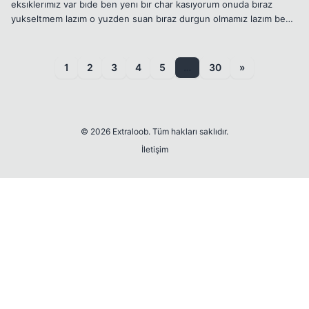
eksıklerımız var bıde ben yenı bır char kasıyorum onuda bıraz
yukseltmem lazım o yuzden suan bıraz durgun olmamız lazım ben
savasabılecek levela geleyım yaparız bır dostluk savası 😊 eksık
olan arkada...
1
2
3
4
5
…
30
»
© 2026 Extraloob. Tüm hakları saklıdır.
İletişim