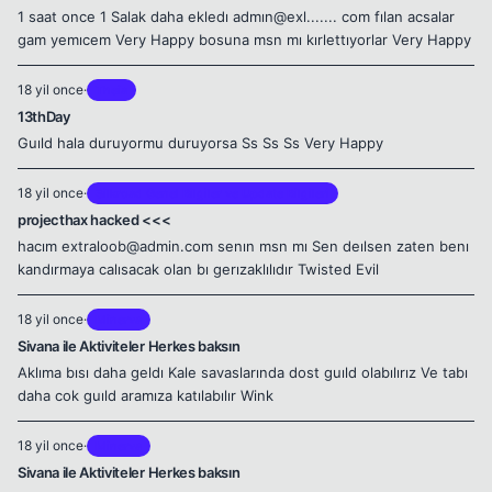
1 saat once 1 Salak daha ekledı admın@exl....... com fılan acsalar
gam yemıcem Very Happy bosuna msn mı kırlettıyorlar Very Happy
18 yil once
·
Theia
13thDay
Guıld hala duruyormu duruyorsa Ss Ss Ss Very Happy
18 yil once
·
Silkroad Genel Bilgiler ve Update Bilgileri
projecthax hacked <<<
hacım
extraloob@admin.com
senın msn mı Sen deılsen zaten benı
kandırmaya calısacak olan bı gerızaklılıdır Twisted Evil
18 yil once
·
Minerva
Sivana ile Aktiviteler Herkes baksın
Aklıma bısı daha geldı Kale savaslarında dost guıld olabılırız Ve tabı
daha cok guıld aramıza katılabılır Wink
18 yil once
·
Minerva
Sivana ile Aktiviteler Herkes baksın