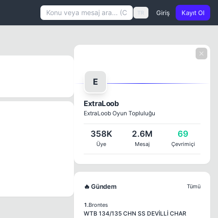
Giriş
Kayıt Ol
TR
E
ExtraLoob
ExtraLoob Oyun Topluluğu
358K
2.6M
69
Üye
Mesaj
Çevrimiçi
🔥 Gündem
Tümü
1.
Brontes
WTB 134/135 CHN SS DEVİLLİ CHAR