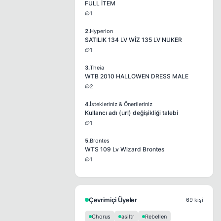
FULL İTEM
1
2.
Hyperion
SATILIK 134 LV WİZ 135 LV NUKER
1
3.
Theia
WTB 2010 HALLOWEN DRESS MALE
2
4.
İstekleriniz & Önerileriniz
Kullancı adı (url) değişikliği talebi
1
5.
Brontes
WTS 109 Lv Wizard Brontes
1
Çevrimiçi Üyeler
69 kişi
Chorus
asiltr
Rebellen