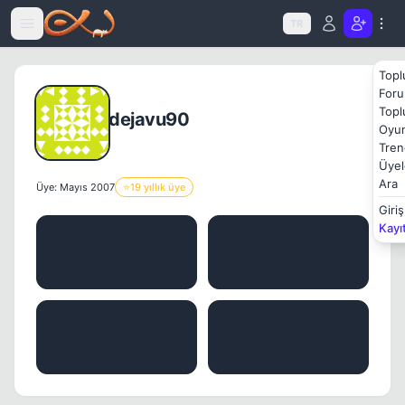
Icerige atla
TR
Topl
Foru
Topl
dejavu90
Oyun
Tren
Üyel
Ara
Üye: Mayıs 2007
⭐
19 yıllık üye
Giriş
Kayı
MESAJ
KONU
7
0
BEĞENILER
İTIBAR
0
0