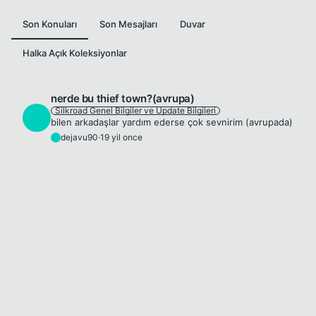
Son Konuları
Son Mesajları
Duvar
Halka Açık Koleksiyonlar
nerde bu thief town?(avrupa)
Silkroad Genel Bilgiler ve Update Bilgileri
D
bilen arkadaşlar yardım ederse çok sevnirim (avrupada)
dejavu90
·
19 yil once
D