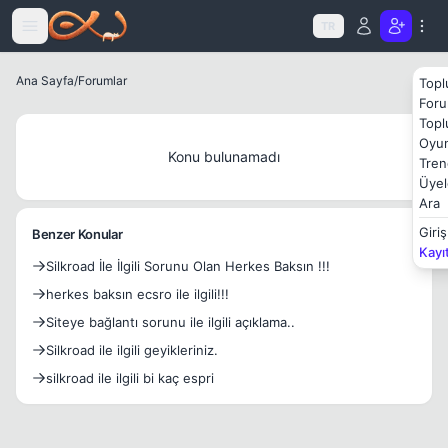
Icerige atla
TR
Ana Sayfa
/
Forumlar
Topl
Foru
Topl
Oyun
Konu bulunamadı
Tren
Üyel
Ara
Giriş
Benzer Konular
Kayı
Silkroad İle İlgili Sorunu Olan Herkes Baksın !!!
herkes baksın ecsro ile ilgili!!!
Siteye bağlantı sorunu ile ilgili açıklama..
Silkroad ile ilgili geyikleriniz.
silkroad ile ilgili bi kaç espri