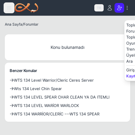
Icerige atla
TR
Ana Sayfa
/
Forumlar
Topl
Foru
Topl
Oyun
Konu bulunamadı
Tren
Üyel
Ara
Giriş
Benzer Konular
Kayı
WTS 134 Level Warrior/Cleric Ceres Server
Wts 134 Level Chin Spear
WTS 134 LEVEL SPEAR CHAR CLEAN YA DA ITEMLI
WTS 134 LEVEL WARİOR WARLOCK
WTS 134 WARRİOR/CLERİC ---WTS 134 SPEAR