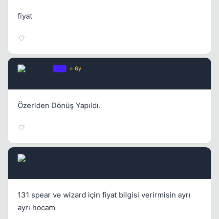
fiyat
PASA
OP
⭐ 6y
2 ay once
#5
Özerlden Dönüş Yapıldı.
qwerty4141
2 ay once
#6
131 spear ve wizard için fiyat bilgisi verirmisin ayrı
ayrı hocam