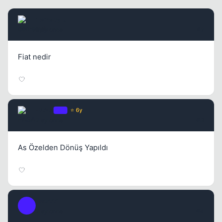
cemsoylu
Kapat
2 ay once
#2
Fiat nedir
PASA
OP
⭐ 6y
2 ay once
#3
As Özelden Dönüş Yapıldı
Leon55
L
2 ay once
#4