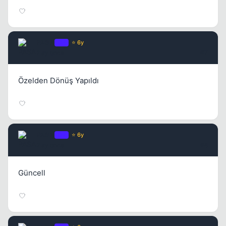
PASA
OP
⭐ 6y
2 ay once
#7
Özelden Dönüş Yapıldı
PASA
OP
⭐ 6y
2 ay once
#8
Güncell