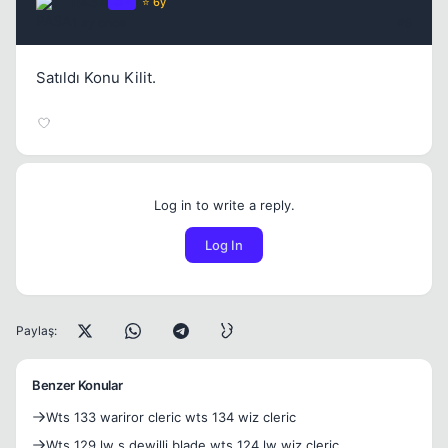
PASA
OP
⭐ 6y
1 ay once
#9
Satıldı Konu Kilit.
Log in to write a reply.
Log In
Paylaş:
Benzer Konular
Wts 133 wariror cleric wts 134 wiz cleric
Wts 129 lw s dewilli blade wts 124 lw wiz cleric