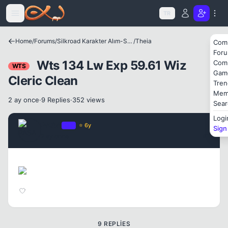
Icerige atla
TR
Home
/
Forums
/
Silkroad Karakter Alım-Satımları
/
Theia
Com
For
Wts 134 Lw Exp 59.61 Wiz
Com
WTS
Kapat
Gam
Cleric Clean
Tren
Mem
2 ay once
·
9 Replies
·
352 views
Sear
Logi
PASA
OP
⭐ 6y
Sign
2 ay once
#1
Kapat
9 REPLIES