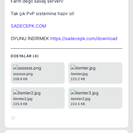
Farm değil savaş serverı!
Tak çık PvP sistemine hazır ol!
SADECEPK.COM
OYUNU İNDİRMEK
https://sadecepk.com/download
DOSYALAR (4)
sssssss.png
itemler.jpg
208.8 KB
225.2 KB
itemler2.jpg
itemler3.jpg
225.9 KB
224.5 KB