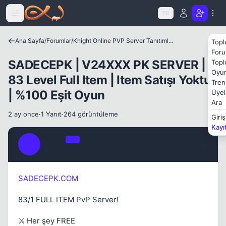
Icerige atla
TR
Ana Sayfa
/
Forumlar
/
Knight Online PVP Server Tanıtımları
Topl
Foru
SADECEPK | V24XXX PK SERVER |
Topl
Oyun
83 Level Full Item | Item Satışı Yoktur
Tren
| %100 Eşit Oyun
Üyel
Ara
2 ay once
·
1 Yanıt
·
264 görüntüleme
Giriş
Kayı
Kapat
vehobi
OP
V
2 ay once
#1
SADECEPK.COM
83/1 FULL ITEM PvP Server!
⚔️ Her şey FREE