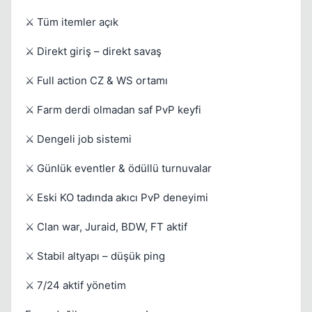
⚔️ Tüm itemler açık
⚔️ Direkt giriş – direkt savaş
⚔️ Full action CZ & WS ortamı
⚔️ Farm derdi olmadan saf PvP keyfi
⚔️ Dengeli job sistemi
⚔️ Günlük eventler & ödüllü turnuvalar
⚔️ Eski KO tadında akıcı PvP deneyimi
⚔️ Clan war, Juraid, BDW, FT aktif
⚔️ Stabil altyapı – düşük ping
⚔️ 7/24 aktif yönetim