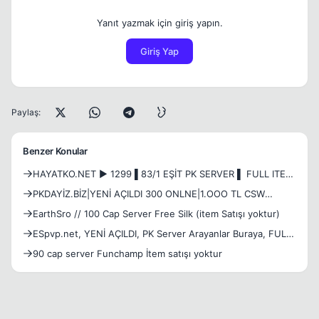
Yanıt yazmak için giriş yapın.
Giriş Yap
Paylaş:
Benzer Konular
HAYATKO.NET ► 1299 ▌83/1 EŞİT PK SERVER ▌ FULL ITEM
BASLANGIC ▌GEM VER KC AL! ►
PKDAYİZ.BİZ|YENİ AÇILDI 300 ONLNE|1.OOO TL CSW
KROWAZ,UTC,KANAT,RANK SİSTEMİ
ÖDÜL|+5 +10 EŞİT PK SERVER|DESTEK İTEM SATIŞI
EarthSro // 100 Cap Server Free Silk (item Satışı yoktur)
YOKTUR|
ESpvp.net, YENİ AÇILDI, PK Server Arayanlar Buraya, FULL
ITEM + FULL PUS Başla, Pvp'den Fazlası
90 cap server Funchamp İtem satışı yoktur