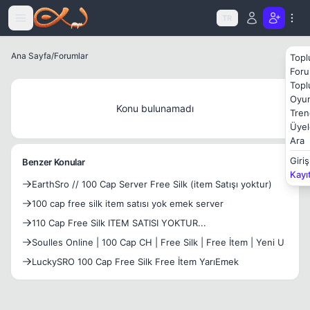
Icerige atla
TR
Ana Sayfa
/
Forumlar
Topl
Foru
Topl
Oyun
Konu bulunamadı
Tren
Üyel
Ara
Giriş
Benzer Konular
Kayı
EarthSro // 100 Cap Server Free Silk (item Satışı yoktur)
100 cap free silk item satısı yok emek server
110 Cap Free Silk ITEM SATISI YOKTUR...
Soulles Online | 100 Cap CH | Free Silk | Free İtem | Yeni U
LuckySRO 100 Cap Free Silk Free İtem YarıEmek