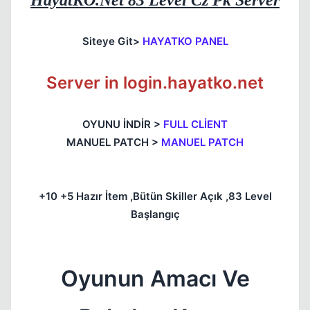
HayatKO.Net 83 Level Cz Pk Server
Siteye Git>
HAYATKO PANEL
Server in login.hayatko.net
OYUNU İNDİR >
FULL CLİENT
MANUEL PATCH >
MANUEL PATCH
+10 +5 Hazır İtem ,Bütün Skiller Açık ,83 Level
Başlangıç
Oyunun Amacı Ve