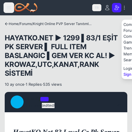
Icerige atla
TR
Home
/
Forums
/
Knight Online PVP Server Tanıtımları
Com
For
HAYATKO.NET ► 1299 ▌83/1 EŞİT
Com
Gam
PK SERVER ▌ FULL ITEM
Tren
BASLANGIC ▌GEM VER KC AL! ►
Mem
Sear
KROWAZ,UTC,KANAT,RANK
Logi
SİSTEMİ
Sign
10 ay once
·
1 Replies
·
535 views
ZeusKO
OP
Z
10 ay once
(edited)
#1