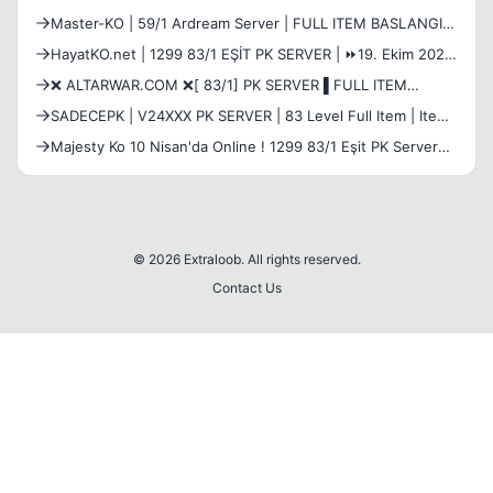
Master-KO | 59/1 Ardream Server | FULL ITEM BASLANGIC
| NP VER ITEM AL SYSTEM | DESTEK YOK ! | OFFICIAL 23
HayatKO.net | 1299 83/1 EŞİT PK SERVER | ⏩19. Ekim 2025
NİSAN 21:00
18:00 Resmi Açılış ⏪
❌ ALTARWAR.COM ❌[ 83/1] PK SERVER ▌FULL ITEM
BASLANGIC ▌AÇILIŞ: 5 KASIM CUMA 21:00!
SADECEPK | V24XXX PK SERVER | 83 Level Full Item | Item
Satışı Yoktur | %100 Eşit Oyun
Majesty Ko 10 Nisan'da Online ! 1299 83/1 Eşit PK Server
Coming Soon !
© 2026 Extraloob. All rights reserved.
Contact Us