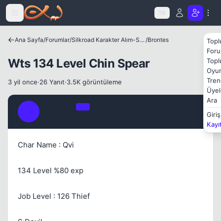
Icerige atla
TR
Ana Sayfa
/
Forumlar
/
Silkroad Karakter Alım-Satımları
/
Brontes
Topl
Foru
Wts 134 Level Chin Spear
Topl
Kapat
Oyun
Tren
3 yil once
·
26 Yanıt
·
3.5K görüntüleme
Üyel
Ara
Sammettt
OP
S
Giriş
3 yil once
#1
Kayı
Char Name : Qvi
Kapat
134 Level %80 exp
Job Level : 126 Thief