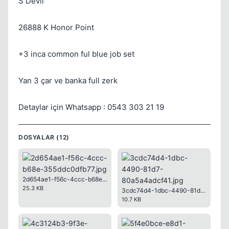
S Devil
26888 K Honor Point
Kapat
+3 inca common ful blue job set
Yan 3 çar ve banka full zerk
Detaylar için Whatsapp : 0543 303 21 19
Kapat
DOSYALAR (12)
2d654ae1-f56c-4ccc-b68e-355ddc0dfb77.jpg
25.3 KB
3cdc74d4-1dbc-4490-81d7-80a5a4adcf41.jpg
10.7 KB
Kapat