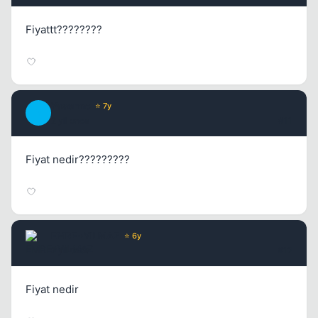
Fiyattt????????
Yasermc
⭐ 7y
Y
2 yil once
#11
Fiyat nedir?????????
EMRE+YILMAZ
⭐ 6y
2 yil once
#12
Fiyat nedir