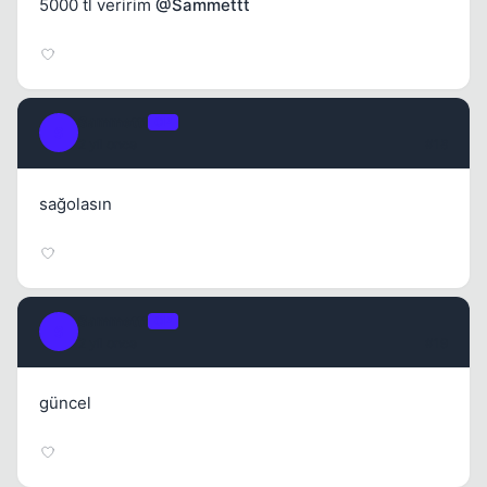
5000 tl veririm
@Sammettt
Sammettt
OP
S
2 yil once
#18
sağolasın
Sammettt
OP
S
2 yil once
#19
güncel