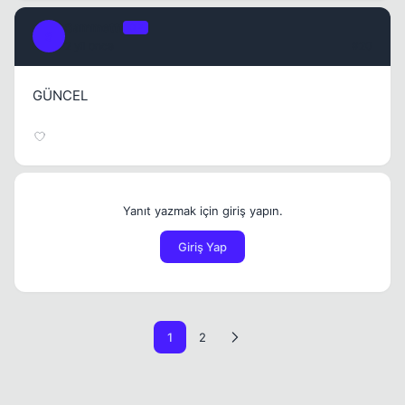
Sammettt
OP
S
2 yil once
#20
GÜNCEL
Yanıt yazmak için giriş yapın.
Giriş Yap
1
2