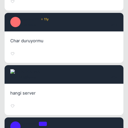
makber75
⭐ 11y
M
2 yil once
#13
Char duruyormu
AÇKALMA
2 yil once
#14
hangi server
Sammettt
OP
S