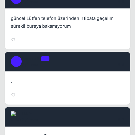
2 yil once
#15
güncel Lütfen telefon üzerinden irtibata geçelim
sürekli buraya bakamıyorum
Sammettt
OP
S
2 yil once
#16
.
LI.NY
2 yil once
#17