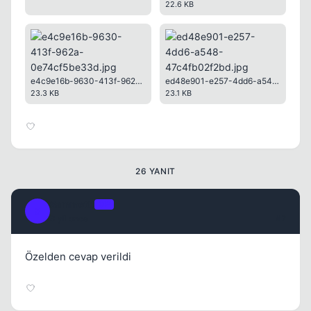
22.6 KB
Kapat
e4c9e16b-9630-413f-962a-0e74cf5be33d.jpg
ed48e901-e257-4dd6-a548-47c4fb02f2bd.jpg
23.3 KB
23.1 KB
26 YANIT
Kapat
Sammettt
OP
S
3 yil once
#2
Özelden cevap verildi