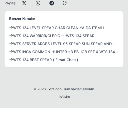
Paylaş:
Benzer Konular
WTS 134 LEVEL SPEAR CHAR CLEAN YA DA ITEMLI
WTS 134 WARRİOR/CLERİC ---WTS 134 SPEAR
WTS SERVER ARGES LEVEL 95 SPEAR SUN SPEAR AND
SUN GARMENT SET DEPODA 100 M MEVCUT KASILMAYA
WTS INCA COMMON HUNTER +3 FB JOB SET & WTS 134
DEVAM EDİYOR 2 AYA YAKIN VİP
LVL CLEAN SPEAR CHAR
WTS 134 BEST SPEAR ( Fırsat Charı )
© 2026 Extraloob. Tüm hakları saklıdır.
İletişim