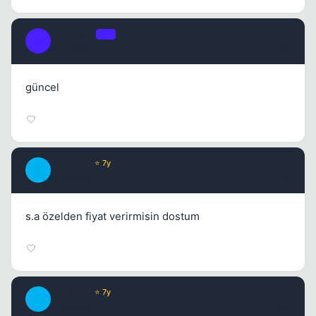
Sammettt
OP
S
2 yil once
#8
güncel
Yasermc
⭐ 7y
Y
2 yil once
#9
s.a özelden fiyat verirmisin dostum
Yasermc
⭐ 7y
Y
2 yil once
#10