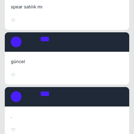
spear satılık mı
Sammettt
OP
S
2 yil once
#6
güncel
Sammettt
OP
S
2 yil once
#7
.