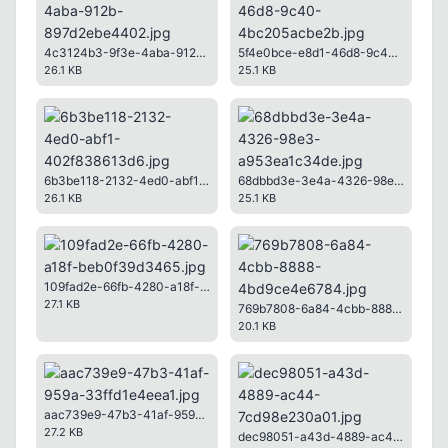
4c3124b3-9f3e-4aba-912b-897d2ebe4402.jpg
5f4e0bce-e8d1-46d8-9c40-4bc205acbe2b.jpg
26.1 KB
25.1 KB
6b3be118-2132-4ed0-abf1-402f838613d6.jpg
68dbbd3e-3e4a-4326-98e3-a953ea1c34de.jpg
Kapat
26.1 KB
25.1 KB
109fad2e-66fb-4280-a18f-beb0f39d3465.jpg
27.1 KB
769b7808-6a84-4cbb-8888-4bd9ce4e6784.jpg
20.1 KB
Kapat
aac739e9-47b3-41af-959a-33ffd1e4eea1.jpg
27.2 KB
dec98051-a43d-4889-ac44-7cd98e230a01.jpg