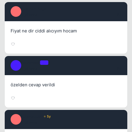
Lokman Arga
L
3 yil once
#3
Fiyat ne dir ciddi alıcıyım hocam
Sammettt
OP
S
3 yil once
#4
özelden cevap verildi
tufansouth
⭐ 5y
T
2 yil once
#5