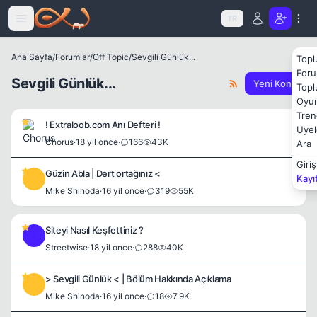
Icerige atla
TR
Ana Sayfa
/
Forumlar
/
Off Topic
/
Sevgili Günlük...
Topl
Foru
Sevgili Günlük...
Yeni Konu
Topl
Oyun
Tren
! Extraloob.com Anı Defteri !
Üyel
Chorus
·
18 yil once
·
166
43K
Ara
Giriş
Güzin Abla | Dert ortağınız <
Kayı
M
Mike Shinoda
·
16 yil once
·
319
55K
Siteyi Nasıl Keşfettiniz ?
S
Streetwise
·
18 yil once
·
288
40K
> Sevgili Günlük < | Bölüm Hakkında Açıklama
M
Mike Shinoda
·
16 yil once
·
18
7.9K