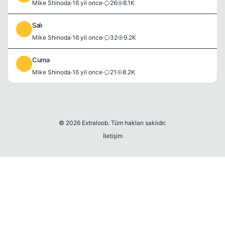
Mike Shinoda
·
16 yil once
·
26
8.1K
Salı
M
Mike Shinoda
·
16 yil once
·
32
9.2K
Cuma
M
Mike Shinoda
·
16 yil once
·
21
8.2K
© 2026 Extraloob. Tüm hakları saklıdır.
İletişim