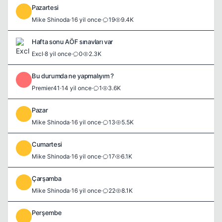
Pazartesi
M
Mike Shinoda
·
16 yil once
·
19
9.4K
Hafta sonu AÖF sınavları var
ExcI
·
8 yil once
·
0
2.3K
Bu durumda ne yapmalıyım ?
P
Premier41
·
14 yil once
·
1
3.6K
Pazar
M
Mike Shinoda
·
16 yil once
·
13
5.5K
Cumartesi
M
Mike Shinoda
·
16 yil once
·
17
6.1K
Çarşamba
M
Mike Shinoda
·
16 yil once
·
22
8.1K
Perşembe
M