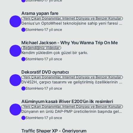
StormHero
·
17 yil once
S
Arama yapan fare
Yeni Çıkan Donanımlar, Internet Dünyası ve Benzer Konular
S
Genius'un OptoWheel teknolojisine sahip yeni faresi Traveler 515, tek tıklama ile seçilen kelime ile ilgili internette arama yapabiliyor. OptoWheel teknolojisinin sahibi Genius, işi gereği çok gezen ...
StormHero
·
17 yil once
S
Michael Jackson - Why You Wanna Trip On Me
Beğendiğiniz Videolar
S
Kendim yükledim çok güzel bir şarkı.
StormHero
·
17 yil once
S
Dekoratif DVD oynatıcı
Yeni Çıkan Donanımlar, Internet Dünyası ve Benzer Konular
S
DV4S2H, çarpıcı tasarımı ve geliştirilmiş özelliklerinin yanı sıra hem ses hem de görüntü kalitesi açısından bir ilke imza atıyor, bu iki unsuru şık bir tasarımla sunuyor. DV4S2H: DivX HD gösterim ve...
StormHero
·
17 yil once
S
Alüminyum kasalı iRiver E200'ün ilk resimleri
Yeni Çıkan Donanımlar, Internet Dünyası ve Benzer Konular
S
Dünyanın en ünlü DAP-PMP üreticilerinin başında gelen iRiver'ın E serisinin yeni üyesi hakkında yeni bilgiler gelmeye devam ediyor.iRiver Fans sitesine göre 9.9mm kalınlığa sahip olan E200 resimlerde...
StormHero
·
17 yil once
S
Traffic Shaper XP - Öneriyorum