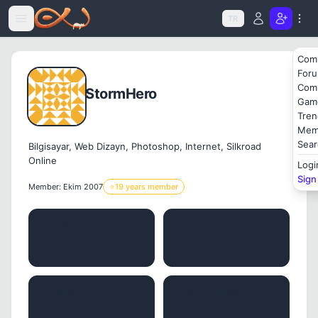
Icerige atla
TR
Com
For
Com
StormHero
Gam
Tren
Mem
Sear
Bilgisayar, Web Dizayn, Photoshop, Internet, Silkroad
Online
Logi
Sign
Member: Ekim 2007
⭐
19 years member
POSTS
THREADS
776
0
LIKES
REPUTATION
0
0