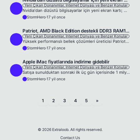
Yeni Çıkan Donanımlar, Internet Dünyası ve Benzer Konular
S
Nvidia'dan dizüstü bilgisayarlar için yeni ekran kartı; GeForce GTS 250M Kısa bir süre önce 40nm üretim teknolojisiyle hazırladığı DirectX 10.1 destekli GeForce 200M serisi mobil grafik işlemcilerini...
StormHero
·
17 yil once
S
Patriot, AMD Black Edition destekli DDR3 RAM'lerini duyurdu
Yeni Çıkan Donanımlar, Internet Dünyası ve Benzer Konular
S
Yüksek performanslı bellek çözümleri üreticisi Patriot, oyuncular için hazırladığı G serisi &quot;AMD Black Edition&quot; uyumlu DDR3 bellek kitlerini duyurdu. Firmanın tamamı 4GB kapasiteli (2x 2GB)...
StormHero
·
17 yil once
S
Apple iMac fiyatlarında indirime gidebilir
Yeni Çıkan Donanımlar, Internet Dünyası ve Benzer Konular
S
Satışa sunulduktan sonraki ilk üç gün içerisinde 1 milyon adet satan iPhone 3Gs modeliyle gündemde olan Apple, iMac fiyatlarında indirime gidebilir. Gelen bilgilere göre Mart ayında Nvidia GeForce 94...
StormHero
·
17 yil once
S
1
2
3
4
5
»
© 2026 Extraloob. All rights reserved.
Contact Us