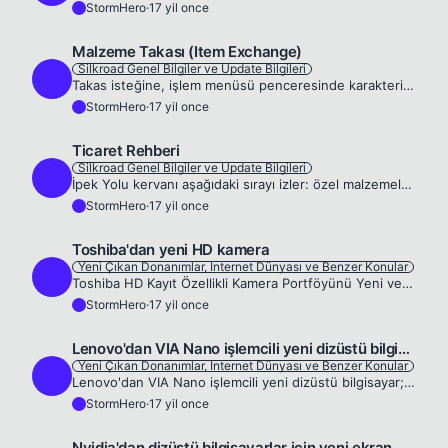
StormHero
·
17 yil once
S
Malzeme Takası (Item Exchange)
Silkroad Genel Bilgiler ve Update Bilgileri
S
Takas isteğine, işlem menüsü penceresinde karakterin ardından takas simgesini tıklatarak takas yapmak istediğiniz karakter aracılığıyla devam edilebilir. Diğer kişi isteği kabul ettiğinde takas başla...
StormHero
·
17 yil once
S
Ticaret Rehberi
Silkroad Genel Bilgiler ve Update Bilgileri
S
İpek Yolu kervanı aşağıdaki sırayı izler: özel malzemeler satın al – diğer bölgelere gitmek için nakil araçlarını kullan – sat; herkes tarafından kolaylıkla kullanılabilir ve satıcı bölgeler arasında...
StormHero
·
17 yil once
S
Toshiba'dan yeni HD kamera
Yeni Çıkan Donanımlar, Internet Dünyası ve Benzer Konular
S
Toshiba HD Kayıt Özellikli Kamera Portföyünü Yeni ve Şık Camileo H20 ile Genişletiyor. Toshiba serisine yeni katılan Camileo H20, yüksek kalitede video özelliğini kolay kullanım ile çekici ve şık bir...
StormHero
·
17 yil once
S
Lenovo'dan VIA Nano işlemcili yeni dizüstü bilgisayar
Yeni Çıkan Donanımlar, Internet Dünyası ve Benzer Konular
S
Lenovo'dan VIA Nano işlemcili yeni dizüstü bilgisayar; IdeaPad S12 Dünyanın en büyük bilgisayar üreticilerinden Lenovo, VIA Nano işlemcili yeni dizüstü bilgisayarını duyurdu. Nvidia ION platformunu k...
StormHero
·
17 yil once
S
Nvidia'dan dizüstü bilgisayarlar için yeni ekran kartı