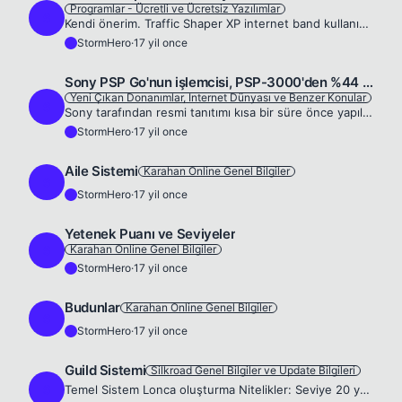
Programlar - Ücretli ve Ücretsiz Yazılımlar
S
Kendi önerim. Traffic Shaper XP internet band kullanımınızı kontrolünüz altında tutmaya yarayan ücretsiz bir yazılım. Traffic Shaper XP, Windows 2000, XP ve 2003 Server üzerinde çalışan ve band geniş...
StormHero
·
17 yil once
S
Sony PSP Go'nun işlemcisi, PSP-3000'den %44 daha hızlı
Yeni Çıkan Donanımlar, Internet Dünyası ve Benzer Konular
S
Sony tarafından resmi tanıtımı kısa bir süre önce yapılan yeni oyun konsolu PSP Go'nun, satışı devam eden ve PSP Go öncesinde serinin en güncel modeli olan PSP-3000'den daha hızlı olduğu söyleniyordu...
StormHero
·
17 yil once
S
Aile Sistemi
Karahan Online Genel Bilgiler
S
StormHero
·
17 yil once
S
Yetenek Puanı ve Seviyeler
Karahan Online Genel Bilgiler
S
StormHero
·
17 yil once
S
Budunlar
Karahan Online Genel Bilgiler
S
StormHero
·
17 yil once
S
Guild Sistemi
Silkroad Genel Bilgiler ve Update Bilgileri
S
Temel Sistem Lonca oluşturma Nitelikler: Seviye 20 ya da üzerinde olan oyuncu Fiyat: 500.000 altın Lonca Organizasyonu Lonca, bir Lonca Efendisiyle başlar ve sonra daha büyük sayıda lonca üyesi alaca...