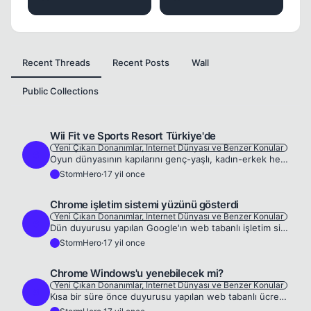
Recent Threads
Recent Posts
Wall
Public Collections
Wii Fit ve Sports Resort Türkiye'de
Yeni Çıkan Donanımlar, Internet Dünyası ve Benzer Konular
S
Oyun dünyasının kapılarını genç-yaşlı, kadın-erkek herkese açan Wii, yepyeni Wii Fit Plus ve Wii Sports Resort paketleriyle Türkiye’deki oyun tutkunlarıyla buluşmaya hazırlanıyor. İstanbul'da düzenle...
StormHero
·
17 yil once
S
Chrome işletim sistemi yüzünü gösterdi
Yeni Çıkan Donanımlar, Internet Dünyası ve Benzer Konular
S
Dün duyurusu yapılan Google'ın web tabanlı işletim sistemi Chrome OS'e ait olduğu iddia edilen ekran görüntüleri yayınlandı. Bilgisayar üreticisi Acer'e gönderilen ve halen geliştirme aşamasında olan...
StormHero
·
17 yil once
S
Chrome Windows'u yenebilecek mi?
Yeni Çıkan Donanımlar, Internet Dünyası ve Benzer Konular
S
Kısa bir süre önce duyurusu yapılan web tabanlı ücretsiz işletim sistemi Google Chrome, Windows'u yenebilir mi? Arama motoru devi Google, uzun süredir beklenen hamleyi yaptı ve web tabanlı işletim si...