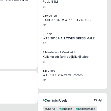
FULL İTEM
1
2.
Hyperion
SATILIK 134 LV WİZ 135 LV NUKER
1
3.
Theia
WTB 2010 HALLOWEN DRESS MALE
2
4.
İstekleriniz & Önerileriniz
Kullancı adı (url) değişikliği talebi
1
5.
Brontes
WTS 109 Lv Wizard Brontes
1
Çevrimiçi Üyeler
45 kişi
Chorus
Rebellen
magictornado