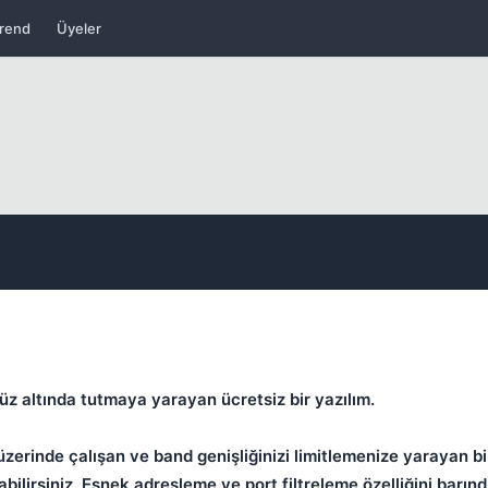
rend
Üyeler
Kapat
üz altında tutmaya yarayan ücretsiz bir yazılım.
rinde çalışan ve band genişliğinizi limitlemenize yarayan bi
ilirsiniz. Esnek adresleme ve port filtreleme özelliğini barınd