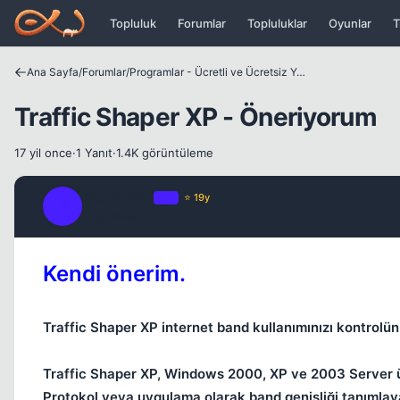
Icerige atla
Topluluk
Forumlar
Topluluklar
Oyunlar
T
Ana Sayfa
/
Forumlar
/
Programlar - Ücretli ve Ücretsiz Yazılımlar
Traffic Shaper XP - Öneriyorum
17 yil once
·
1 Yanıt
·
1.4K görüntüleme
StormHero
OP
⭐ 19y
S
17 yil once
Kendi önerim.
Traffic Shaper XP internet band kullanımınızı kontrolün
Traffic Shaper XP, Windows 2000, XP ve 2003 Server üze
Protokol veya uygulama olarak band genişliği tanımlayab