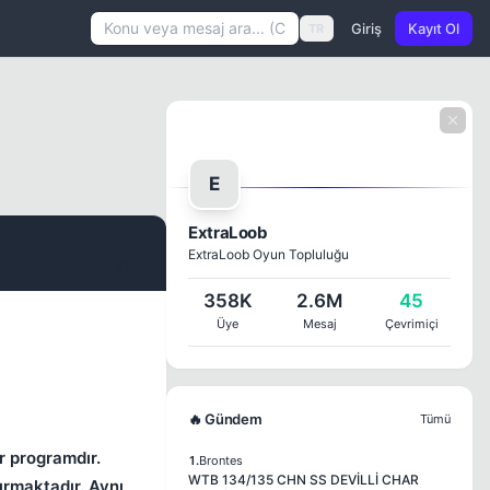
Giriş
Kayıt Ol
TR
E
ExtraLoob
ExtraLoob Oyun Topluluğu
#1
358K
2.6M
45
Üye
Mesaj
Çevrimiçi
🔥 Gündem
Tümü
r programdır.
1.
Brontes
WTB 134/135 CHN SS DEVİLLİ CHAR
ırmaktadır. Aynı