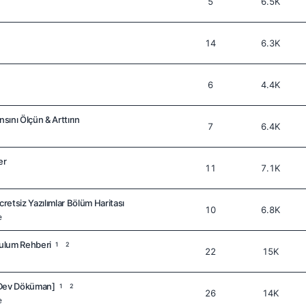
5
6.5K
14
6.3K
6
4.4K
nsını Ölçün & Arttırın
7
6.4K
er
11
7.1K
cretsiz Yazılımlar Bölüm Haritası
10
6.8K
e
ulum Rehberi
1
2
22
15K
 Dev Döküman]
1
2
26
14K
e