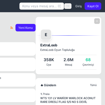
Giriş
Kayıt Ol
TR
Yeni Konu
E
ExtraLoob
ExtraLoob Oyun Topluluğu
358K
2.6M
68
Üye
Mesaj
Çevrimiçi
ı
🔥 Gündem
Tümü
1.
Theia
WTS 131 LV WARİOR WARLOCK ACONUT
RARE DRESLİ FLAG 5/5 NO S DEVİL