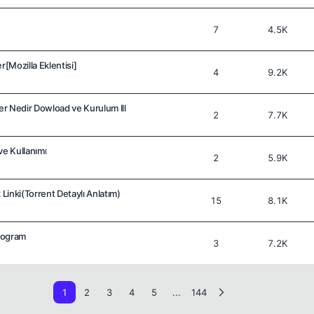
7
4.5K
[Mozilla Eklentisi]
4
9.2K
ker Nedir Dowload ve Kurulum lll
2
7.7K
ve Kullanımı
2
5.9K
 Linki(Torrent Detaylı Anlatım)
15
8.1K
rogram
3
7.2K
1
2
3
4
5
...
144