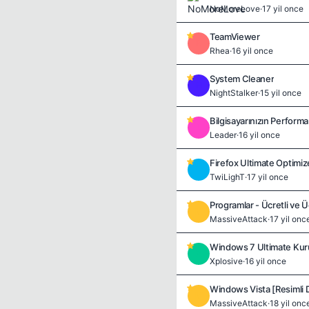
NoMoreLove
·
17 yil once
TeamViewer
R
Rhea
·
16 yil once
System Cleaner
N
NightStalker
·
15 yil once
Bilgisayarınızın Performa
L
Leader
·
16 yil once
Firefox Ultimate Optimiz
T
TwiLighT
·
17 yil once
Programlar - Ücretli ve Ü
M
MassiveAttack
·
17 yil onc
Windows 7 Ultimate Kur
X
Xplosive
·
16 yil once
Windows Vista [Resimli
M
MassiveAttack
·
18 yil onc