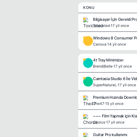
KONU
Bilgisayar İçin Gerekli P
Toxicated
·
17 yil once
Windows 8 Consumer Prev
C
Canova
·
14 yil once
4t Tray Minimizer
B
BrendiBelle
·
17 yil once
Camtasia Studio 6 İle V
S
SuperNaturaL
·
17 yil once
Premium Hızında Downlo
The47
·
15 yil once
~~~ Film Yapmak için Kl
Chorus
·
17 yil once
Guitar Pro kullanımı