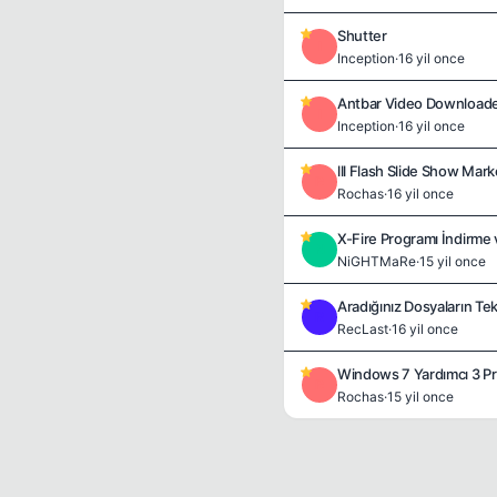
Shutter
I
Inception
·
16 yil once
Antbar Video Downloader
I
Inception
·
16 yil once
lll Flash Slide Show Mar
R
Rochas
·
16 yil once
X-Fire Programı İndirme 
N
NiGHTMaRe
·
15 yil once
Aradığınız Dosyaların Tek
R
RecLast
·
16 yil once
Windows 7 Yardımcı 3 P
R
Rochas
·
15 yil once