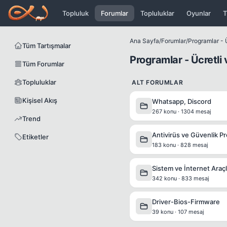
Icerige atla
Topluluk
Forumlar
Topluluklar
Oyunlar
T
Ana Sayfa
/
Forumlar
/
Programlar - Ü
Tüm Tartışmalar
Programlar - Ücretli 
Tüm Forumlar
Topluluklar
ALT FORUMLAR
Kişisel Akış
Whatsapp, Discord
267 konu · 1304 mesaj
Trend
Antivirüs ve Güvenlik Pr
Etiketler
183 konu · 828 mesaj
Sistem ve İnternet Araçl
342 konu · 833 mesaj
Driver-Bios-Firmware
39 konu · 107 mesaj