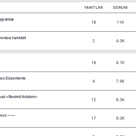
YANITLAR
GORUM
rogramlar
18
11K
iew tanıtıldı!
2
4.0K
18
9.7K
ideo Düzenleme
4
7.6K
ad <Resimli Anlatım>
12
8.3K
avuz ~~~
17
9.0K