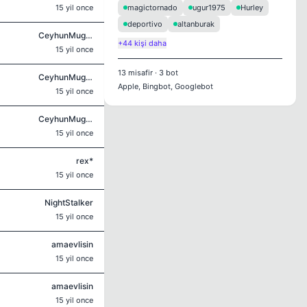
15 yil once
magictornado
ugur1975
Hurley
deportivo
altanburak
CeyhunMuglali
+44 kişi daha
15 yil once
13
misafir
·
3
bot
CeyhunMuglali
Apple, Bingbot, Googlebot
15 yil once
CeyhunMuglali
15 yil once
rex*
15 yil once
NightStalker
15 yil once
amaevlisin
15 yil once
amaevlisin
15 yil once