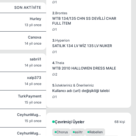
1
SON AKTIVITE
2.
Brontes
WTB 134/135 CHN SS DEVİLLİ CHAR
Hurley
FULL İTEM
13 yil once
1
Canova
3.
Hyperion
14 yil once
SATILIK 134 LV WİZ 135 LV NUKER
1
sabrii1
4.
Theia
14 yil once
WTB 2010 HALLOWEN DRESS MALE
2
xalp373
14 yil once
5.
İstekleriniz & Önerileriniz
Kullancı adı (url) değişikliği talebi
TurkPayment
1
15 yil once
CeyhunMuglali
15 yil once
Çevrimiçi Üyeler
68 kişi
Chorus
asiltr
Rebellen
CeyhunMuglali