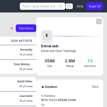
Giriş
Kayıt Ol
TR
Yeni Konu
E
SON AKTIVITE
ExtraLoob
Serenitty
ExtraLoob Oyun Topluluğu
14 yil once
358K
2.6M
73
Tony Montana
Üye
Mesaj
Çevrimiçi
16 yil once
Adolf Hitler
16 yil once
🔥 Gündem
Tümü
Journalist
1.
Thanatos
WTS 112 LV SPEAR CHAR
16 yil once
1