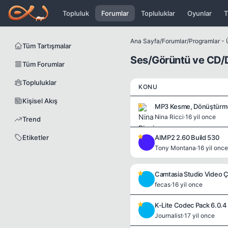
Icerige atla
Topluluk
Forumlar
Topluluklar
Oyunlar
T
Ana Sayfa
/
Forumlar
/
Programlar - Ü
Tüm Tartışmalar
Ses/Görüntü ve CD/
Tüm Forumlar
Topluluklar
KONU
Kişisel Akış
MP3 Kesme, Dönüştürme, 
Nina Ricci
·
16 yil once
Trend
Etiketler
AIMP2 2.60 Build 530
T
Tony Montana
·
16 yil once
Camtasia Studio Video 
F
fecas
·
16 yil once
K-Lite Codec Pack 6.0.4 
J
Journalist
·
17 yil once