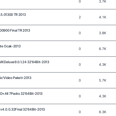
0
3.7K
.5.01300 TR 2013
2
4.1K
00900 Final TR 2013
0
3.8K
ate Ocak-2013
0
6.7K
XDeluxe9.0.1.24 32'64Bit-2013
0
4.3K
c'Video Paketi-2013
0
5.7K
3D+All 7Packs 32'64Bit-2013
0
4.3K
4.0.0.32Final 32'64Bit-2013
0
6.3K