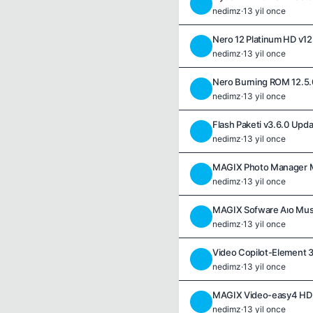
N
nedimz
·
13 yil once
Nero 12 Platinum HD v12
N
nedimz
·
13 yil once
Nero Burning ROM 12.5.
N
nedimz
·
13 yil once
Flash Paketi v3.6.0 Upd
N
nedimz
·
13 yil once
MAGIX Photo Manager M
N
nedimz
·
13 yil once
MAGIX Sofware Aıo Musi
N
nedimz
·
13 yil once
Video Copilot-Element 
N
nedimz
·
13 yil once
MAGIX Video-easy4 HD v
N
nedimz
·
13 yil once