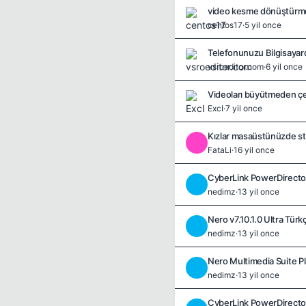
video kesme dönüştürme
centos17
·
5 yil once
Telefonunuzu Bilgisayar
vsroeditor.com
·
6 yil once
Videoları büyütmeden çe
ExcI
·
7 yil once
Kızlar masaüstünüzde stri
F
FataLi
·
16 yil once
CyberLink PowerDirector 
N
nedimz
·
13 yil once
Nero v7.10.1.0 Ultra Türkç
N
nedimz
·
13 yil once
Nero Multimedia Suite P
N
nedimz
·
13 yil once
CyberLink PowerDirector