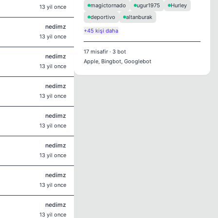
magictornado
ugur1975
Hurley
13 yil once
deportivo
altanburak
nedimz
+45 kişi daha
13 yil once
17
misafir
·
3
bot
nedimz
Apple, Bingbot, Googlebot
13 yil once
nedimz
13 yil once
nedimz
13 yil once
nedimz
13 yil once
nedimz
13 yil once
nedimz
13 yil once