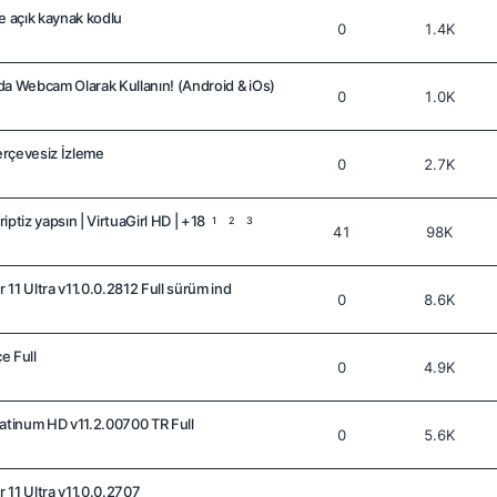
 açık kaynak kodlu
0
1.4K
da Webcam Olarak Kullanın! (Android & iOs)
0
1.0K
rçevesiz İzleme
0
2.7K
ptiz yapsın | VirtuaGirl HD | +18
1
2
3
41
98K
11 Ultra v11.0.0.2812 Full sürüm ind
0
8.6K
e Full
0
4.9K
latinum HD v11.2.00700 TR Full
0
5.6K
 11 Ultra v11.0.0.2707