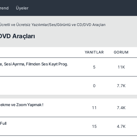
rend
Üyeler
cretli ve Ücretsiz Yazılımlar
/
Ses/Görüntü ve CD/DVD Araçları
DVD Araçları
YANITLAR
GORUM
Sesi Ayırma, Filmden Ses Kayıt Prog.
5
11K
0
7.7K
Çekme ve Zoom Yapmak !
11
7.4K
Full
15
4.7K