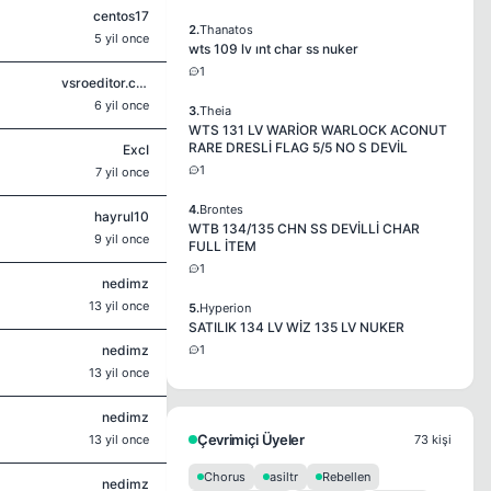
centos17
2.
Thanatos
5 yil once
wts 109 lv ınt char ss nuker
1
vsroeditor.com
6 yil once
3.
Theia
WTS 131 LV WARİOR WARLOCK ACONUT
RARE DRESLİ FLAG 5/5 NO S DEVİL
ExcI
1
7 yil once
4.
Brontes
hayrul10
WTB 134/135 CHN SS DEVİLLİ CHAR
9 yil once
FULL İTEM
1
nedimz
13 yil once
5.
Hyperion
SATILIK 134 LV WİZ 135 LV NUKER
nedimz
1
13 yil once
nedimz
Çevrimiçi Üyeler
13 yil once
73 kişi
Chorus
asiltr
Rebellen
nedimz