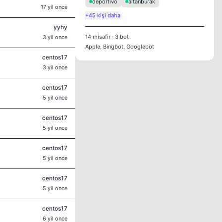
deportivo
altanburak
17 yil once
+45 kişi daha
yyhy
14
misafir
·
3
bot
3 yil once
Apple, Bingbot, Googlebot
centos17
3 yil once
centos17
5 yil once
centos17
5 yil once
centos17
5 yil once
centos17
5 yil once
centos17
6 yil once