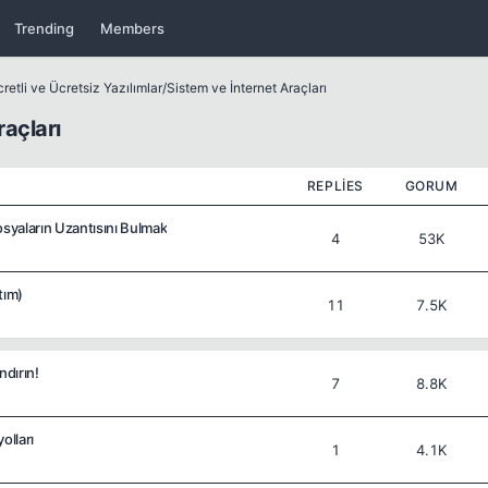
Trending
Members
retli ve Ücretsiz Yazılımlar
/
Sistem ve İnternet Araçları
raçları
REPLIES
GORUM
osyaların Uzantısını Bulmak
4
53K
tım)
11
7.5K
ndırın!
7
8.8K
olları
1
4.1K