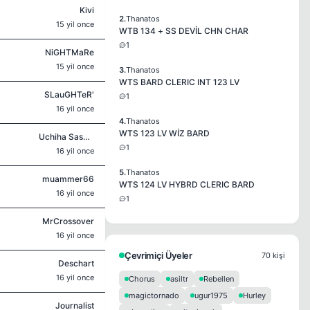
Kivi
2.
Thanatos
15 yil once
WTB 134 + SS DEVİL CHN CHAR
1
NiGHTMaRe
15 yil once
3.
Thanatos
WTS BARD CLERIC INT 123 LV
SLauGHTeR'
1
16 yil once
4.
Thanatos
WTS 123 LV WİZ BARD
Uchiha Sasuke
1
16 yil once
5.
Thanatos
muammer66
WTS 124 LV HYBRD CLERIC BARD
16 yil once
1
MrCrossover
16 yil once
Çevrimiçi Üyeler
70 kişi
Deschart
16 yil once
Chorus
asiltr
Rebellen
magictornado
ugur1975
Hurley
Journalist