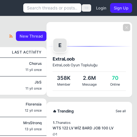
Login
Sign Up
TR
New Thread
E
LAST ACTIVITY
ExtraLoob
Chorus
ExtraLoob Oyun Topluluğu
11 yil once
358K
2.6M
70
JbS
Member
Message
Online
11 yil once
Florensia
12 yil once
🔥 Trending
See all
MrsStronq
1.
Thanatos
WTS 122 LV WİZ BARD JOB 100 LV
13 yil once
1