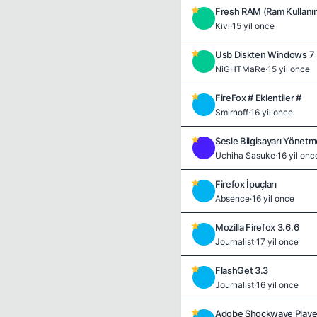
Fresh RAM (Ram Kullanım
K
Kivi
·
15 yil once
Usb Diskten Windows 7
N
NiGHTMaRe
·
15 yil once
FireFox # Eklentiler #
S
Smirnoff
·
16 yil once
Sesle Bilgisayarı Yönetm
U
Uchiha Sasuke
·
16 yil onc
Firefox İpuçları
A
Absence
·
16 yil once
Mozilla Firefox 3.6.6
J
Journalist
·
17 yil once
FlashGet 3.3
J
Journalist
·
16 yil once
Adobe Shockwave Player 