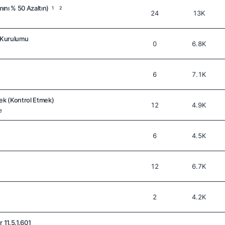
ını % 50 Azaltın)
1
2
24
13K
 Kurulumu
0
6.8K
6
7.1K
ek (Kontrol Etmek)
12
4.9K
e
6
4.5K
12
6.7K
2
4.2K
11.5.1.601