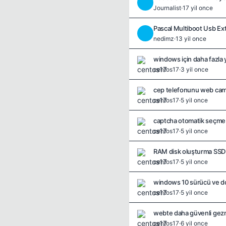
J
Journalist
·
17 yil once
Pascal Multiboot Usb Ext
N
nedimz
·
13 yil once
windows için daha fazla 
centos17
·
3 yil once
cep telefonunu web cam 
centos17
·
5 yil once
captcha otomatik seçme 
centos17
·
5 yil once
RAM disk oluşturma SSD l
centos17
·
5 yil once
windows 10 sürücü ve do
centos17
·
5 yil once
webte daha güvenli gezme
centos17
·
6 yil once