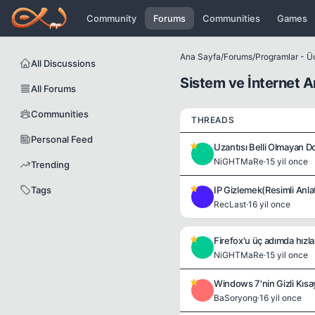
Icerige atla
Community
Forums
Communities
Games
Ana Sayfa
/
Forums
/
Programlar - Üc
All Discussions
Sistem ve İnternet A
All Forums
Communities
THREADS
Personal Feed
Uzantısı Belli Olmayan D
N
NiGHTMaRe
·
15 yil once
Trending
Tags
IP Gizlemek(Resimli Anla
R
RecLast
·
16 yil once
Firefox'u üç adımda hızla
N
NiGHTMaRe
·
15 yil once
Windows 7'nin Gizli Kısay
B
BaSoryong
·
16 yil once