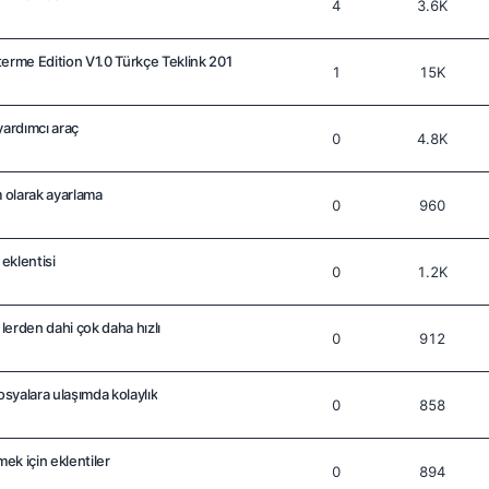
4
3.6K
erme Edition V1.0 Türkçe Teklink 201
1
15K
yardımcı araç
0
4.8K
olarak ayarlama
0
960
eklentisi
0
1.2K
erden dahi çok daha hızlı
0
912
syalara ulaşımda kolaylık
0
858
k için eklentiler
0
894