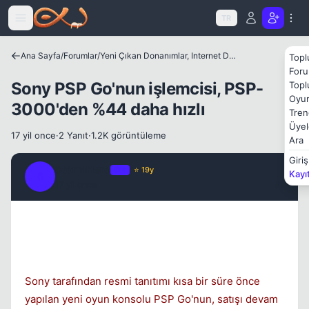
Icerige atla
TR
Ana Sayfa
/
Forumlar
/
Yeni Çıkan Donanımlar, Internet Dünyası ve Benzer Konular
Topl
Kapat
Foru
Sony PSP Go'nun işlemcisi, PSP-
Topl
Oyun
3000'den %44 daha hızlı
Tren
Üyel
17 yil once
·
2 Yanıt
·
1.2K görüntüleme
Ara
Giriş
StormHero
OP
⭐ 19y
Kayı
S
17 yil once
#1
Kapat
Sony tarafından resmi tanıtımı kısa bir süre önce
yapılan yeni oyun konsolu PSP Go'nun, satışı devam