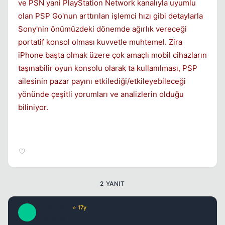
ve PSN yani PlayStation Network kanalıyla uyumlu
olan PSP Go'nun arttırılan işlemci hızı gibi detaylarla
Sony'nin önümüzdeki dönemde ağırlık vereceği
portatif konsol olması kuvvetle muhtemel. Zira
iPhone başta olmak üzere çok amaçlı mobil cihazların
taşınabilir oyun konsolu olarak ta kullanılması, PSP
ailesinin pazar payını etkilediği/etkileyebileceği
yönünde çeşitli yorumları ve analizlerin olduğu
biliniyor.
2 YANIT
BadAngeL
⭐ 17y
B
17 yil once
#2