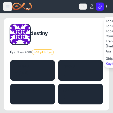
Icerige atla
TR
Topl
Foru
Topl
destiny
Oyun
Tren
Üyel
Ara
Üye: Nisan 2008
⭐
18 yıllık üye
Giriş
Kayı
MESAJ
KONU
6.0K
0
BEĞENILER
İTIBAR
1
0