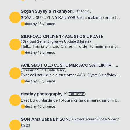
Soğan Suyuyla Yıkanıyor!
Off Topic
D
SOĞAN SUYUYLA YIKANIYOR Bakım malzemelerine fazla para harcamayan Tuba Ünsal'ın güzellik formülleri evlilik hazırlığı yaptığı işadamı sevgilisi Murat Pilevneli'yi de oldukça şaşırtmış. Ünsal güneşlen...
destiny
·
15 yil once
D
SILKROAD ONLINE 17 AGUSTOS UPDATE
Silkroad Genel Bilgiler ve Update Bilgileri
D
Hello. This is Silkroad Online. In order to maintain a pleasant gaming and smooth patching experience, all servers will be undergoing weekly server inspection. Weekly server inspection will occur eve...
destiny
·
15 yil once
D
ACİL SBOT OLD CUSTOMER ACC SATILIKTIR ! PEŞİN 50 TL DİREK
Üyelerin SBOT Satış Alanı
D
Evet acil satılıktır old customer ACC. Fiyat: Siz söyleyin ben değerlendireceğim. Ödeme: YANLIZ nakit banka havale sadece garanti hesabım var,ödeme yapıldığı taktirde hesap teslim edilicektir. Direk ...
destiny
·
16 yil once
D
destiny photography ^^
Off Topic
D
Evet bu günlerde de fotoğrafçılığa da merak sardım buyrun 2. evimden yakaladığım birkaç kare 😎
destiny
·
16 yil once
D
SON Ama Baba Bir SON
Silkroad ScreenShot & Video
D
😱 😱