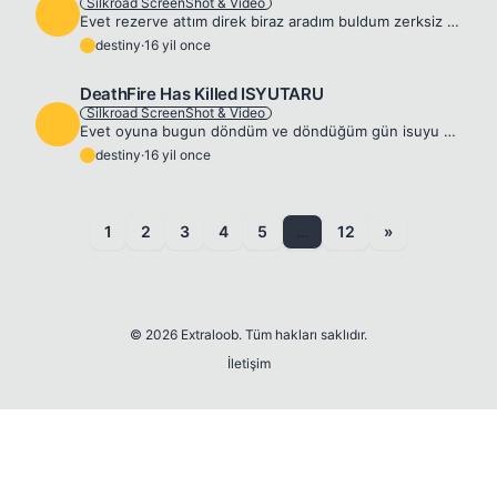
Silkroad ScreenShot & Video
D
Evet rezerve attım direk biraz aradım buldum zerksiz kestim birazdan video eklenicektir. 😎
destiny
·
16 yil once
D
DeathFire Has Killed ISYUTARU
Silkroad ScreenShot & Video
D
Evet oyuna bugun döndüm ve döndüğüm gün isuyu kestim headspawn oldu,olayı anlatıcak olursak ben mutfağa gittim tam gittiğimde çıkmış geldiğimde yanımdaydı isu =)
destiny
·
16 yil once
D
1
2
3
4
5
…
12
»
© 2026 Extraloob. Tüm hakları saklıdır.
İletişim