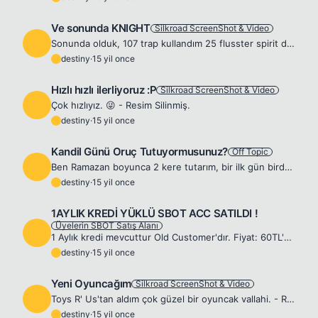
Ve sonunda KNIGHT
Silkroad ScreenShot & Video
D
Sonunda olduk, 107 trap kullandım 25 flusster spirit düşürdüm ancak normali buldum. 😎 - Resim Silinmiş.
destiny
·
15 yil once
D
Hızlı hızlı ilerliyoruz :P
Silkroad ScreenShot & Video
D
Çok hızlıyız. 😜 - Resim Silinmiş.
destiny
·
15 yil once
D
Kandil Günü Oruç Tutuyormusunuz?
Off Topic
D
Ben Ramazan boyunca 2 kere tutarım, bir ilk gün birde Kandil günü. Peki siz bugun bu mübarek günde oruç tutuyormusunuz?
destiny
·
15 yil once
D
1AYLIK KREDİ YÜKLÜ SBOT ACC SATILDI !
Üyelerin SBOT Satış Alanı
D
1 Aylık kredi mevcuttur Old Customer'dır. Fiyat: 60TL'dir. veya peşin 400 SİLK Ödeme şekli sadece Garanti bankasından havale ile gerçekleşecektir. - Resim Silinmiş.
destiny
·
15 yil once
D
Yeni Oyuncağım
Silkroad ScreenShot & Video
D
Toys R' Us'tan aldım çok güzel bir oyuncak vallahi. - Resim Silinmiş.
destiny
·
15 yil once
D