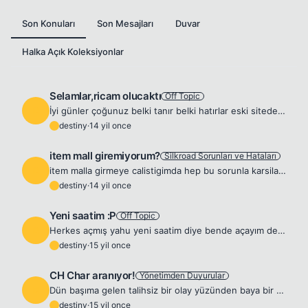
Son Konuları
Son Mesajları
Duvar
Halka Açık Koleksiyonlar
Selamlar,ricam olucaktı
Off Topic
D
İyi günler çoğunuz belki tanır belki hatırlar eski siteden destiny(Maserati) Ben yaklaşık 1 aydır mükemmel bir private serverda Silkroad oynuyorum bu oyunun alt bölümün açılmasını rica ediyor,moderato...
destiny
·
14 yil once
D
item mall giremiyorum?
Silkroad Sorunları ve Hataları
D
item malla girmeye calistigimda hep bu sorunla karsilasiyorum sebebi nedir?
destiny
·
14 yil once
D
Yeni saatim :P
Off Topic
D
Herkes açmış yahu yeni saatim diye bende açayım dedim bu sene 10. sınıfa geçmemle birlikte babamın bana hediyesi. 😜
destiny
·
15 yil once
D
CH Char aranıyor!
Yönetimden Duyurular
D
Dün başıma gelen talihsiz bir olay yüzünden baya bir zarara uğramış bulunmaktayım.Elimde kalan ne varsa CH bir chara karşılık takas istiyorum,server farketmez,NİCK saçma sapan birşey olmasın yeter. C...
destiny
·
15 yil once
D