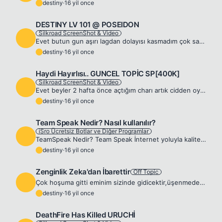
destiny
·
16 yil once
D
DESTINY LV 101 @ POSEIDON
Silkroad ScreenShot & Video
D
Evet butun gun aşırı lagdan dolayısı kasmadım çok sadece wep ve sheild aradım butun gun nerdeyse. 😊
destiny
·
16 yil once
D
Haydi Hayırlısı.. GUNCEL TOPİC SP[400K]
Silkroad ScreenShot & Video
D
Evet beyler 2 hafta önce açtığım charı artık cidden oynama kararı verdim 2M Sp yapıp kasmaya başlayacağım. Şu anki hali ;
destiny
·
16 yil once
D
Team Speak Nedir? Nasıl kullanılır?
iSro Ücretsiz Botlar ve Diğer Programlar
D
TeamSpeak Nedir? Team Speak İnternet yoluyla kaliteli ses iletişimi gerçekleştirebileceğiniz bir yazılımdır. Programın asıl hedefi konferans görüşmelerinin internet ortamında yapılabilmesini sağlamak...
destiny
·
16 yil once
D
Zenginlik Zeka'dan İbarettir
Off Topic
D
Çok hoşuma gitti eminim sizinde gidicektir,üşenmeden sonuna kadar okuyun pişman olmazsınız. 😜 New York'ta bir bankanın önünde duran son model Rolls Royce otomobilden inen adam, hızlı adımlarla bankay...
destiny
·
16 yil once
D
DeathFire Has Killed URUCHİ