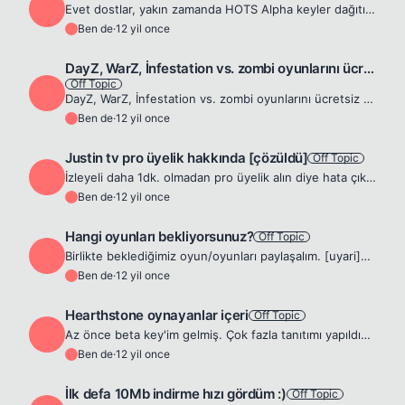
B
Evet dostlar, yakın zamanda HOTS Alpha keyler dağıtıldı. Aranızda bu keylere sahip olan arkadaşlar ya da tanıdığı olan var mı? Var ise şöyle bir yamacıma gelsinler 😁 cool2:
Ben de
·
12 yil once
B
DayZ, WarZ, İnfestation vs. zombi oyunlarını ücretsiz oynama
Off Topic
B
DayZ, WarZ, İnfestation vs. zombi oyunlarını ücretsiz oynana bilen &quot;Silkroad private serverları gibi&quot; serverler var mı?
Ben de
·
12 yil once
B
Justin tv pro üyelik hakkında [çözüldü]
Off Topic
B
İzleyeli daha 1dk. olmadan pro üyelik alın diye hata çıkartıyor karşıma. Biraz araştırma yaptım Ultrasoft diye bir program varmış ama o da işe yaramıyor. Kullananlarınız ya da duyanlarınız vardır belk...
Ben de
·
12 yil once
B
Hangi oyunları bekliyorsunuz?
Off Topic
B
Birlikte beklediğimiz oyun/oyunları paylaşalım. [uyari]Heroes of storm[/uyari] [uyari]Blade and sword[/uyari] [uyari]ArcheAge[/uyari]
Ben de
·
12 yil once
B
Hearthstone oynayanlar içeri
Off Topic
B
Az önce beta key'im gelmiş. Çok fazla tanıtımı yapıldığı için almak istemiştim, nasıl sizce oyun ve indirmeye değer mi?
Ben de
·
12 yil once
B
İlk defa 10Mb indirme hızı gördüm :)
Off Topic