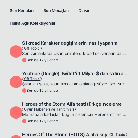
Son Konuları
Son Mesajları
Duvar
Halka Açık Koleksiyonlar
Silkroad Karakter değişimlerini nasıl yaparım
Off Topic
B
Son zamanlarda çıkan private silkroad serverların da oyun içerisinde bir çok şeyi değiştirebiliyorsunuz, ancak bu değişiyor mu (ki dosyaları var ise değişir gibi geliyor, diğer her şey gibi) bilmiyoru...
Ben de
·
12 yil once
B
Youtube (Google) Twitch'i 1 Milyar $ dan satın aldı!
Off Topic
B
Şaka lan şaka, satın almadı ama alacağı söyleniyor surprised1
Ben de
·
12 yil once
B
Heroes of the Storm Alfa testi türkçe inceleme
Oyun Haberleri ve Tanıtımları
B
Merhaba arkadaşlar, bugün sizler için Heroes of the Storm'un alfasını ele aldık. Başlamadan önce kısa bir hatırlatma yapalım, alfa sürümündeki çalışmalar tüm hızıyla devam ediyor bu demektir ki izley...
Ben de
·
12 yil once
B
Heroes Of The Storm (HOTS) Alpha key
Off Topic