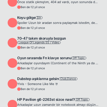
B
Önce statik çıkmıştım, 404 ad vardı, oyun sonunda doğru biraz dalgaya vurdum ve ad yükselteyim diye cıva yatağan aldım son haliyle 464 ad vardı. Rünlerim ve masterylerim yarım yamalak. Spoiler
Ben de
·
12 yil once
B
Koyu gölge
Şiir
B
Spoiler Uzun bir aradan sonra paylaşmak istedim, değerli yorumlarınızı bekliyorum.. KOYU GÖLGE Yalnızlığın gecesinde Denizin ufku gözüme daldı. Karamsar düşünceler eşliğinde çoktan boğulmuştum. Yoktu...
Ben de
·
12 yil once
B
70-47 takım skoruyla bozgun
League Of Legends SS / Video
B
Ben de
·
12 yil once
B
Oyun sırasında Fn klavye sorunu
Off Topic
B
Arkadaşlar oyundayım (Continent of the Ninth ya da Smite) F1, F2, F3, F4 vb. F serisini skill açmak için vs. kullanmak zorundayım ancak kullanmak istediğimde laptopun kendi kısayollarına gidiyor. Örne...
Ben de
·
12 yil once
B
Dubstep aşıklarına gelsin
Club,Dance
B
Ylvis - Someone Like Me 🤘
Ben de
·
12 yil once
B
HP Pavilion g6-2263st sizce nasıl?
Off Topic
B
Arkadaşlar uzun zamandır bir notebook almayı düşünüyordum, araştırmalarım sonucunda &quot;HP Pavilion g6-2263st&quot; karar kıldım. Hem oyun zamanı hem de güncel hayatta beni uzun süre idare edebilece...