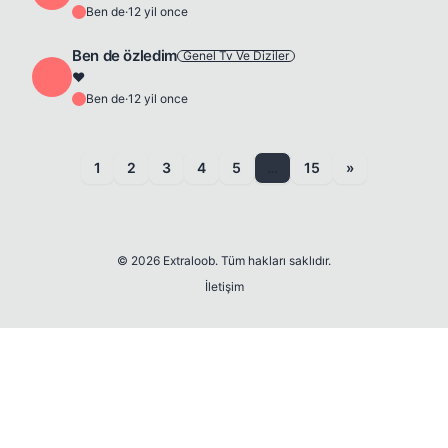
Ben de
·
12 yil once
B
Ben de özledim
Genel Tv Ve Diziler
B
❤️
Ben de
·
12 yil once
B
1
2
3
4
5
…
15
»
© 2026 Extraloob. Tüm hakları saklıdır.
İletişim