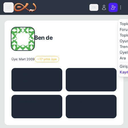
Icerige atla
TR
Topl
Foru
Topl
Ben de
Oyun
Tren
Üyel
Ara
Üye: Mart 2009
⭐
17 yıllık üye
Giriş
Kayı
MESAJ
KONU
4.5K
0
BEĞENILER
İTIBAR
0
0