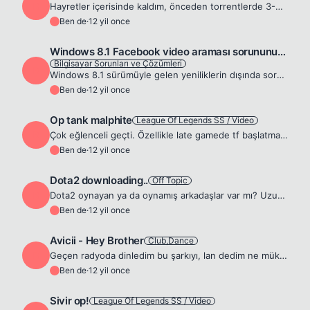
B
Hayretler içerisinde kaldım, önceden torrentlerde 3-4 Mb görüyordum ama 10 Mb hiç bir yerde denk gelmemişti. Çok mutlu oldum 😁 Spoiler
Ben de
·
12 yil once
B
Windows 8.1 Facebook video araması sorununun çözümü
Bilgisayar Sorunları ve Çözümleri
B
Windows 8.1 sürümüyle gelen yeniliklerin dışında sorunlarda geldi. Bunların biri de Facebook üzerinden videolu görüşme yapılamaması oldu. Sorunu bizzat kendim yaşayıp, çözdüğüm için burada paylaşarak...
Ben de
·
12 yil once
B
Op tank malphite
League Of Legends SS / Video
B
Çok eğlenceli geçti. Özellikle late gamede tf başlatmak için 5v1 aralarına girip, sağ çıkabiliyordum. Kuleleri alamamıştık, kulelere dahi tank oldum. Aslında tank oynamayı pek sevmezdim ama bu oyunda ...
Ben de
·
12 yil once
B
Dota2 downloading..
Off Topic
B
Dota2 oynayan ya da oynamış arkadaşlar var mı? Uzun süre oyunu oynayıp-oynamama arasında gittim geldim. En sonunda indirmeye karar verdim. İndirdiğime pişman olmayacağımı biliyorum 😁
Ben de
·
12 yil once
B
Avicii - Hey Brother
Club,Dance
B
Geçen radyoda dinledim bu şarkıyı, lan dedim ne mükemmel şarkı. Kiminmiş acaba diye merak ettim ve arattım karşıma Avicii çıktı 🙏 🍺 Wake me up dan sonra yeni favori şarkım ❤️
Ben de
·
12 yil once
B
Sivir op!
League Of Legends SS / Video