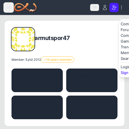
Icerige atla
TR
Com
For
Com
armutspor47
Gam
Tren
Mem
Sear
Member: Eylül 2012
⭐
14 years member
Logi
Sign
POSTS
THREADS
3
0
LIKES
REPUTATION
2
3