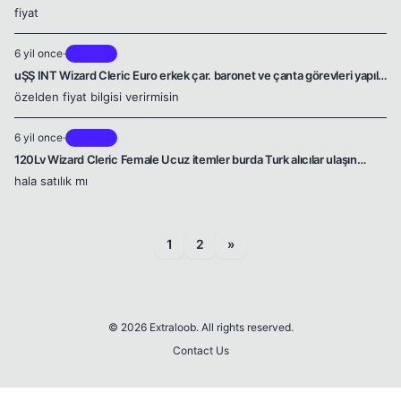
fiyat
6 yil once
·
Minerva
uŞŞ INT Wizard Cleric Euro erkek çar. baronet ve çanta görevleri yapılı.
itemsiz. sadece str int +5 veren gdf si var. skilleri çokiyi.hepsi açık.fazl
özelden fiyat bilgisi verirmisin
6 yil once
·
Minerva
120Lv Wizard Cleric Female Ucuz itemler burda Turk alıcılar ulaşın
ucuzken al.
hala satılık mı
1
2
»
© 2026 Extraloob. All rights reserved.
Contact Us