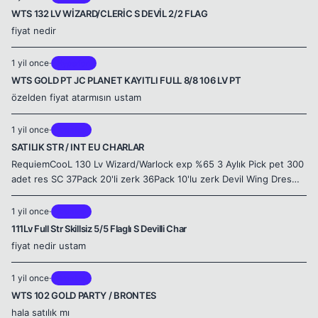
WTS 132 LV WİZARD/CLERİC S DEVİL 2/2 FLAG
fiyat nedir
1 yil once
·
Hyperion
WTS GOLD PT JC PLANET KAYITLI FULL 8/8 106 LV PT
özelden fiyat atarmısın ustam
1 yil once
·
Brontes
SATILIK STR / INT EU CHARLAR
RequiemCooL 130 Lv Wizard/Warlock exp %65 3 Aylık Pick pet 300
adet res SC 37Pack 20'li zerk 36Pack 10'lu zerk Devil Wing Dres
fiyat nedir
1 yil once
·
Brontes
111Lv Full Str Skillsiz 5/5 Flaglı S Devilli Char
fiyat nedir ustam
1 yil once
·
Brontes
WTS 102 GOLD PARTY / BRONTES
hala satılık mı