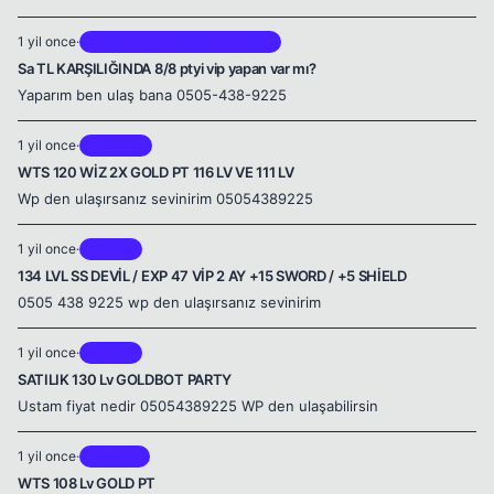
1 yil once
·
Silkroad Karakter Alım-Satımları
Sa TL KARŞILIĞINDA 8/8 ptyi vip yapan var mı?
Yaparım ben ulaş bana 0505-438-9225
1 yil once
·
Thanatos
WTS 120 WİZ 2X GOLD PT 116 LV VE 111 LV
Wp den ulaşırsanız sevinirim 05054389225
1 yil once
·
Brontes
134 LVL SS DEVİL / EXP 47 VİP 2 AY +15 SWORD / +5 SHİELD
0505 438 9225 wp den ulaşırsanız sevinirim
1 yil once
·
Brontes
SATILIK 130 Lv GOLDBOT PARTY
Ustam fiyat nedir 05054389225 WP den ulaşabilirsin
1 yil once
·
Hyperion
WTS 108 Lv GOLD PT