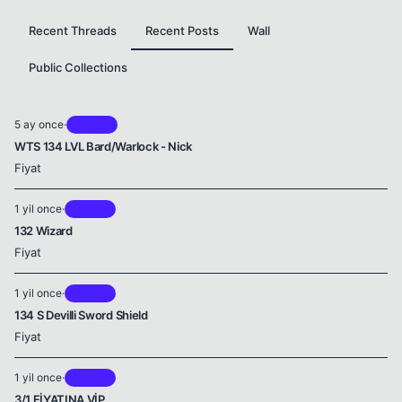
Recent Threads
Recent Posts
Wall
Public Collections
5 ay once
·
Brontes
WTS 134 LVL Bard/Warlock - Nick
Fiyat
1 yil once
·
Brontes
132 Wizard
Fiyat
1 yil once
·
Brontes
134 S Devilli Sword Shield
Fiyat
1 yil once
·
Brontes
3/1 FİYATINA VİP